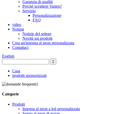
Garanzia di qualità
Perché scegliere Vasten?
Servizio
Personalizzazione
FAQ
video
Notizia
Notizie del settore
Novità sui prodotti
Crea un'insegna al neon personalizzata
Contattaci
English
Casa
prodotti sponsorizzati
Categorie
Prodotti
Insegna al neon a led personalizzata
Segno al neon di nozze