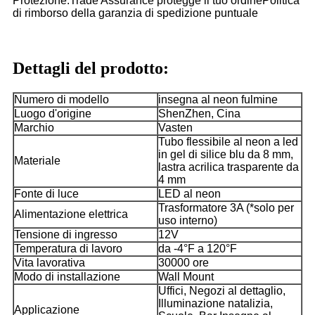
Protezione:Trade Assurance protegge il tuo ordine
Politica
di rimborso della garanzia di spedizione puntuale
Dettagli del prodotto:
Numero di modello
insegna al neon fulmine
Luogo d'origine
ShenZhen, Cina
Marchio
Vasten
Tubo flessibile al neon a led
in gel di silice blu da 8 mm,
Materiale
lastra acrilica trasparente da
4 mm
Fonte di luce
LED al neon
Trasformatore 3A (*solo per
Alimentazione elettrica
uso interno)
Tensione di ingresso
12V
Temperatura di lavoro
da -4°F a 120°F
Vita lavorativa
30000 ore
Modo di installazione
Wall Mount
Uffici, Negozi al dettaglio,
Illuminazione natalizia,
Applicazione