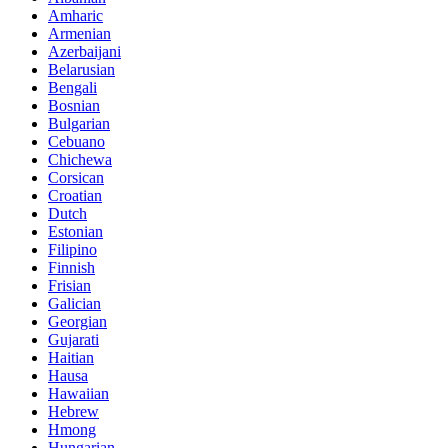
Amharic
Armenian
Azerbaijani
Belarusian
Bengali
Bosnian
Bulgarian
Cebuano
Chichewa
Corsican
Croatian
Dutch
Estonian
Filipino
Finnish
Frisian
Galician
Georgian
Gujarati
Haitian
Hausa
Hawaiian
Hebrew
Hmong
Hungarian