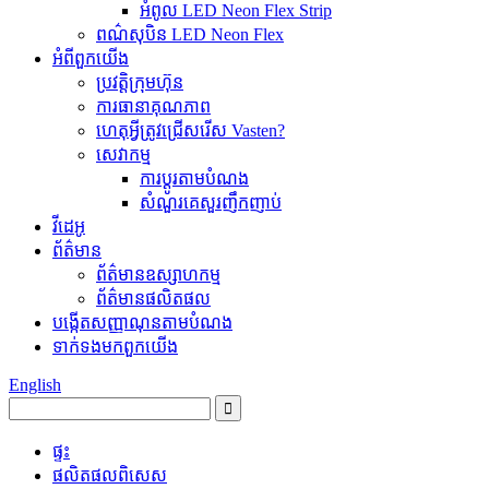
អំពូល LED Neon Flex Strip
ពណ៌សុបិន LED Neon Flex
អំពី​ពួក​យើង
ប្រវត្តិ​ក្រុមហ៊ុន
ការធានា​គុណភាព
ហេតុអ្វីត្រូវជ្រើសរើស Vasten?
សេវាកម្ម
ការប្ដូរតាមបំណង
សំណួរគេសួរញឹកញាប់
វីដេអូ
ព័ត៌មាន
ព័ត៌មានឧស្សាហកម្ម
ព័ត៌មានផលិតផល
បង្កើតសញ្ញាណុនតាមបំណង
ទាក់ទង​មក​ពួក​យើង
English
ផ្ទះ
ផលិតផល​ពិសេស