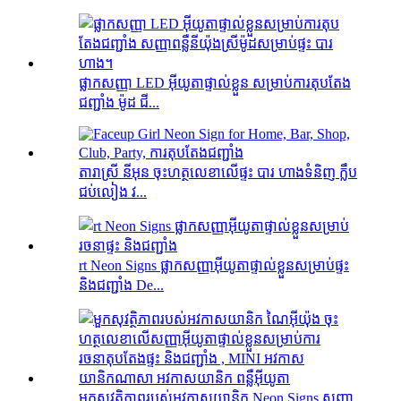
ផ្លាកសញ្ញា LED អ៊ីយូតាផ្ទាល់ខ្លួន សម្រាប់ការតុបតែង
ជញ្ជាំង ម៉ូដ ជី...
តារាស្រី នីអុន ចុះហត្ថលេខាលើផ្ទះ បារ ហាងទំនិញ ក្លឹប
ជប់លៀង វ...
rt Neon Signs ផ្លាកសញ្ញាអ៊ីយូតាផ្ទាល់ខ្លួនសម្រាប់ផ្ទះ
និងជញ្ជាំង De...
មួកសុវត្ថិភាពរបស់អវកាសយានិក Neon Signs សញ្ញា