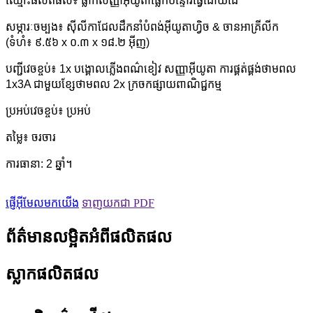
ឈ្មោះផលិតផល៖ ផ្លាកសញ្ញាអ៊ីយូតាផ្លេកបន្ទោរធ្វើដោយដៃ
សម្ភារៈចម្បង៖ ស៊ីលីកាជែលដឹកនាំបំពង់អ៊ីយូតាហ្វិច & ចានអាគ្រីលីក
(ទំហំ៖ ៩.៥៦ x ០.៣ x ១៨.២ អ៊ីញ)
បញ្ជីវេចខ្ចប់៖ 1x បង្គោលភ្លើងពណ៌ខៀវ សញ្ញាអ៊ីយូតា ការផ្គត់ផ្គង់ថាមពល
1x3A ជាមួយខ្សែថាមពល 2x ក្រចកផ្សាយពាណិជ្ជកម្ម
ប្រអប់វេចខ្ចប់៖ ប្រអប់
តម្លៃ៖ ចរចារ
ការធានា: 2 ឆ្នាំ។
ផ្ញើអ៊ីមែលមកយើង
ទាញយកជា PDF
ព័ត៌មានលម្អិតអំពីផលិតផល
ស្លាកផលិតផល