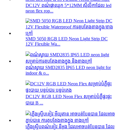
DC12V ពណ៌ផ្កាឈូក 5*12MM ស៊ីលីកាជែល led
neon flex rop...
SMD 5050 RGB LED Neon Light Strip DC
12V Flexible Wa...
ពណ៌ស្វាយ SMD2835 IP65 LED neon light for
indoor & o...
DC12V RGB LED Neon Flex សម្រាប់បំភ្លឺផ្ទះផ្ទះ
បាយ B ...
ភ្លើងស្ទ្រីបពណ៌ខៀវ នីអុង ដែលអាចបត់បែនបាន ដែល