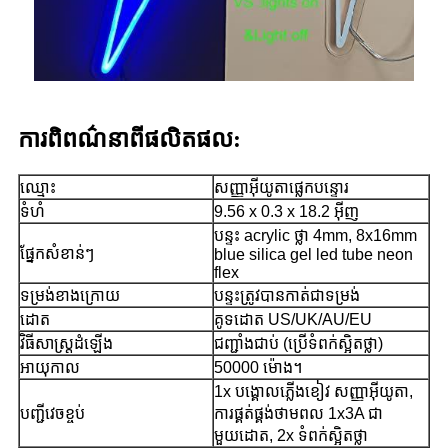
ការ​ពិពណ៌នា​ពី​ផលិតផល:
ឈ្មោះ
សញ្ញាអ៊ីយូតាផ្លេកបន្ទោរ
ទំហំ
9.56 x 0.3 x 18.2 អ៊ីញ
បន្ទះ acrylic ថ្លា 4mm, 8x16mm
ផ្នែកសំខាន់ៗ
blue silica gel led tube neon
flex
ទម្រង់ខាងក្រោយ
បន្ទះត្រូវបានកាត់ជាទម្រង់
ដោត
គូទដោត US/UK/AU/EU
វិធីសាស្រ្តដំឡើង
ជញ្ជាំងជាប់ (ប្រើទំពក់ស្អិតថ្លា)
អាយុកាល
50000 ម៉ោង។
1x បង្គោលភ្លើងខៀវ សញ្ញាអ៊ីយូតា,
បញ្ជី​វេច​ខ្ចប់
ការផ្គត់ផ្គង់ថាមពល 1x3A ជា
មួយដោត, 2x ទំពក់ស្អិតថ្លា