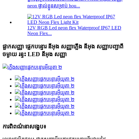
neon ផ្ទាល់ខ្លួនសម្រាប់ hou...
12V RGB Led neon flex Waterproof IP67 LED
Neon Flex...
ផ្លាកសញ្ញា ផ្លេកបន្ទោរ នីអុង សញ្ញាភ្លើង នីអុង សញ្ញាបញ្ជាពី
ចម្ងាយ រន្ទះ LED នីអុង សញ្ញា
ការពិពណ៌នាសង្ខេប៖