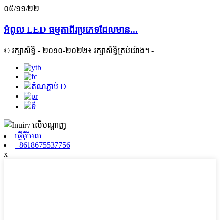
០៥/១១/២២
អំពូល LED ធម្មតាពីរប្រភេទដែលមាន...
© រក្សាសិទ្ធិ - ២០១០-២០២២៖ រក្សាសិទ្ធិគ្រប់យ៉ាង។
-
ផ្ញើអ៊ីមែល
+8618675537756
x