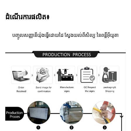
ដំណើរការផលិត៖
បញ្ចូល​សញ្ញា​នីយ៉ុង​ធ្វើ​ដោយដៃ ស្វែងយល់​ពី​សិល្បៈ​នៃ​ពន្លឺ​អ៊ីយូតា