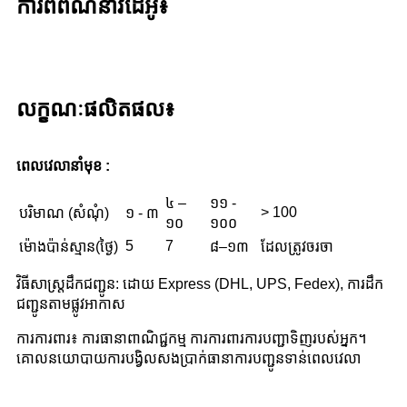
ការពិពណ៌នាវីដេអូ៖
លក្ខណៈផលិតផល៖
ពេល​វេលា​នាំ​មុខ :
៤ –
១១ -
> 100
បរិមាណ (សំណុំ)
១ - ៣
១០
១០០
5
7
ម៉ោងប៉ាន់ស្មាន(ថ្ងៃ)
៨–១៣
ដែលត្រូវចរចា
វិធីសាស្រ្តដឹកជញ្ជូន: ដោយ Express (DHL, UPS, Fedex), ការដឹក
ជញ្ជូនតាមផ្លូវអាកាស
ការការពារ៖ ការធានាពាណិជ្ជកម្ម ការការពារការបញ្ជាទិញរបស់អ្នក។
គោលនយោបាយការបង្វិលសងប្រាក់ធានាការបញ្ជូនទាន់ពេលវេលា