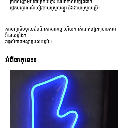
ផ្លាកសញ្ញាអ៊ីយូតាផ្លេកបន្ទោរ បរិយាកាសបំភ្លឺត្រជាក់
ផ្លេកបន្ទោរពណ៌ខៀវងាយស្រួលព្យួរ និងងាយស្រួលប្រើ។
ការបញ្ជាពីចម្ងាយដំណើរការបានល្អ ហើយការកំណត់ផ្សេងៗមានភាព
រីករាយខ្លាំង។
វាផ្តល់ភាពអស្ចារ្យដល់បន្ទប់។
អំពីធាតុនេះ៖