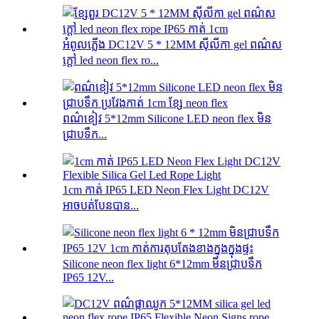
អំពូលភ្លើង DC12V 5 * 12MM ស៊ីលីកា gel ពណ៌ស
ក្តៅ led neon flex ro...
ពណ៌ខៀវ 5*12mm Silicone LED neon flex មិន
ជ្រាបទឹក...
1cm កាត់ IP65 LED Neon Flex Light DC12V
អាចបត់បែនបាន...
Silicone neon flex light 6*12mm មិនជ្រាបទឹក
IP65 12V...