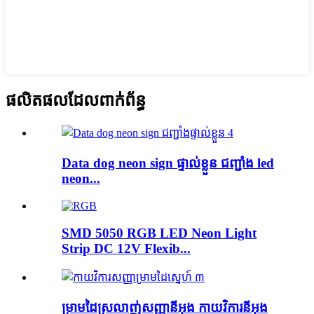
ផលិតផលដែលពាក់ព័ន្ធ
Data dog neon sign ផ្ទាល់ខ្លួន ជញ្ជាំង led
neon...
SMD 5050 RGB LED Neon Light
Strip DC 12V Flexib...
ម្រាម​ដៃ​ស្រលាញ់​សញ្ញា​នីអុង កាយវិការ​នីអុង