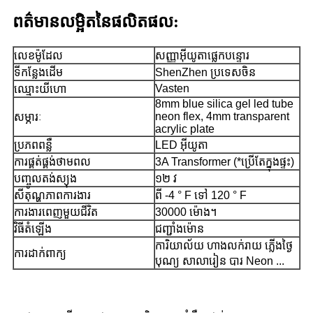
ព​ត៌​មាន​លម្អិត​នៃ​ផលិតផល:
លេខម៉ូដែល
សញ្ញាអ៊ីយូតាផ្លេកបន្ទោរ
ទីកន្លែងដើម
ShenZhen ប្រទេសចិន
Vasten
ឈ្មោះ​យីហោ
8mm blue silica gel led tube
neon flex, 4mm transparent
សម្ភារៈ
acrylic plate
ប្រភព​ពន្លឺ
LED អ៊ីយូតា
ការផ្គត់ផ្គង់ថាមពល
3A Transformer (*ប្រើតែក្នុងផ្ទះ)
បញ្ចូល​តង់ស្យុង
១២ វ
សីតុណ្ហភាពការងារ
ពី -4 ° F ទៅ 120 ° F
ការងារពេញមួយជីវិត
30000 ម៉ោង។
វិធីតំឡើង
ជញ្ជាំងម៉ោន
ការិយាល័យ ហាងលក់រាយ ភ្លើងថ្ងៃ
ការដាក់ពាក្យ
បុណ្យ សាលារៀន បារ Neon ...