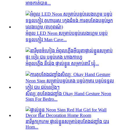
អាចកាត់បាន...
អំពូល LED Neon សម្រាប់បន្ទប់លេងហ្គេម បន្ទប់
ទទួលភ្ញៀវ Man Cave...
អំពូលភ្លើង នីយ៉ុង ផ្ទាល់ខ្លួន សម្រាប់នារី ឃ្មុំ...
សិល្បៈតុបតែងជញ្ជាំង Okay Hand Gesture Neon
Sign For Bedro...
នារីមួកក្រហម ផ្ទាល់ខ្លួនសម្រាប់តុបតែងជញ្ជាំង បារ
Hom...