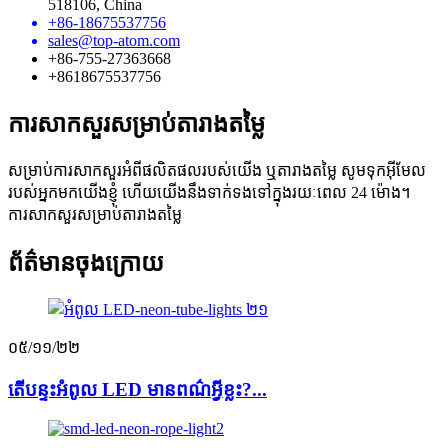
518106, China
+86-18675537756
sales@top-atom.com
+86-755-27363668
+8618675537756
ការសាកសួរសម្រាប់តារាងតម្លៃ
សម្រាប់ការសាកសួរអំពីផលិតផលរបស់យើង ឬតារាងតម្លៃ សូមទុកអ៊ីមែល
របស់អ្នកមកយើងខ្ញុំ ហើយយើងនឹងទាក់ទងទៅក្នុងរយៈពេល 24 ម៉ោង។
ការសាកសួរសម្រាប់តារាងតម្លៃ
ព័ត៌មានចុងក្រោយ
០៥/១១/២២
តើបន្ទះអំពូល LED មានពណ៌អ្វីខ្លះ?...