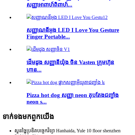
សញ្ញា​អាពាហ៍ពិពាហ៍...
សញ្ញាណនីអុង LED I Love You Gesture
Finger Portable...
ដើមដូង សញ្ញានីយ៉ុង ចិន Vasten ក្រុមហ៊ុន
ហាន...
Pizza hot dog សញ្ញា neon តុបតែងជញ្ជាំង
neon s...
ទាក់ទង​មក​ពួក​យើង
សួនច្នៃប្រឌិតបច្ចេកវិទ្យា Hanhaida, Yule 10 floor shenzhen