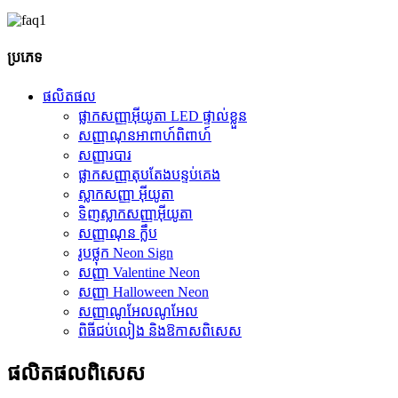
ប្រភេទ
ផលិតផល
ផ្លាកសញ្ញាអ៊ីយូតា LED ផ្ទាល់ខ្លួន
សញ្ញាណុនអាពាហ៍ពិពាហ៍
សញ្ញារបារ
ផ្លាកសញ្ញាតុបតែងបន្ទប់គេង
ស្លាកសញ្ញា អ៊ីយូតា
ទិញស្លាកសញ្ញាអ៊ីយូតា
សញ្ញាណុន ក្លឹប
រូបថ្លុក Neon Sign
សញ្ញា Valentine Neon
សញ្ញា Halloween Neon
សញ្ញាណូអែលណូអែល
ពិធីជប់លៀង និងឱកាសពិសេស
ផលិតផល​ពិសេស