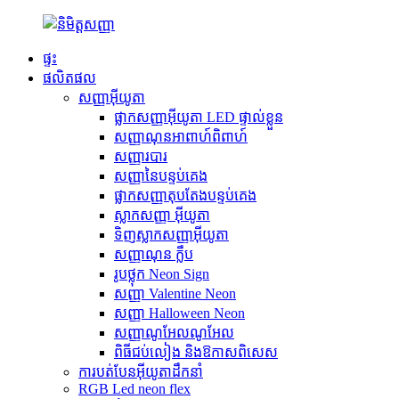
ផ្ទះ
ផលិតផល
សញ្ញាអ៊ីយូតា
ផ្លាកសញ្ញាអ៊ីយូតា LED ផ្ទាល់ខ្លួន
សញ្ញាណុនអាពាហ៍ពិពាហ៍
សញ្ញារបារ
សញ្ញានៃបន្ទប់គេង
ផ្លាកសញ្ញាតុបតែងបន្ទប់គេង
ស្លាកសញ្ញា អ៊ីយូតា
ទិញស្លាកសញ្ញាអ៊ីយូតា
សញ្ញាណុន ក្លឹប
រូបថ្លុក Neon Sign
សញ្ញា Valentine Neon
សញ្ញា Halloween Neon
សញ្ញាណូអែលណូអែល
ពិធីជប់លៀង និងឱកាសពិសេស
ការបត់បែនអ៊ីយូតាដឹកនាំ
RGB Led neon flex