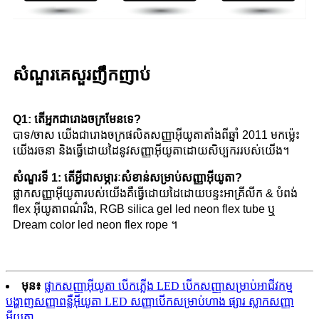
សំណួរគេសួរញឹកញាប់
Q1: តើអ្នកជារោងចក្រមែនទេ?
បាទ/ចាស យើងជារោងចក្រផលិតសញ្ញាអ៊ីយូតាតាំងពីឆ្នាំ 2011 មកម្ល៉េះ
យើងរចនា និងធ្វើដោយដៃនូវសញ្ញាអ៊ីយូតាដោយសិប្បកររបស់យើង។
សំណួរទី 1: តើអ្វីជាសម្ភារៈសំខាន់សម្រាប់សញ្ញាអ៊ីយូតា?
ផ្លាកសញ្ញាអ៊ីយូតារបស់យើងគឺធ្វើដោយដៃដោយបន្ទះអាគ្រីលីក & បំពង់
flex អ៊ីយូតាពណ៌រឹង, RGB silica gel led neon flex tube ឬ
Dream color led neon flex rope ។
មុន៖
ផ្លាកសញ្ញាអ៊ីយូតា បើកភ្លើង LED បើកសញ្ញាសម្រាប់អាជីវកម្ម
បង្ហាញសញ្ញាពន្លឺអ៊ីយូតា LED សញ្ញាបើកសម្រាប់ហាង ផ្សារ ស្លាកសញ្ញា
អ៊ីយូតា