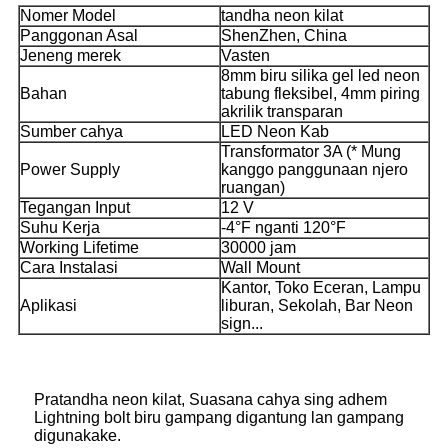
Nomer Model
tandha neon kilat
Panggonan Asal
ShenZhen, China
Jeneng merek
Vasten
8mm biru silika gel led neon
Bahan
tabung fleksibel, 4mm piring
akrilik transparan
Sumber cahya
LED Neon Kab
Transformator 3A (* Mung
Power Supply
kanggo panggunaan njero
ruangan)
Tegangan Input
12 V
Suhu Kerja
-4°F nganti 120°F
Working Lifetime
30000 jam
Cara Instalasi
Wall Mount
Kantor, Toko Eceran, Lampu
Aplikasi
liburan, Sekolah, Bar Neon
sign...
Pratandha neon kilat, Suasana cahya sing adhem
Lightning bolt biru gampang digantung lan gampang
digunakake.