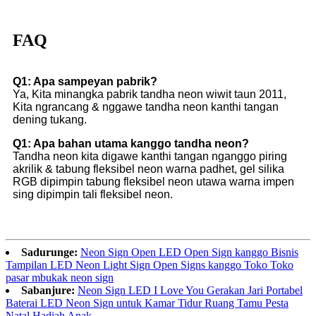
FAQ
Q1: Apa sampeyan pabrik?
Ya, Kita minangka pabrik tandha neon wiwit taun 2011,
Kita ngrancang & nggawe tandha neon kanthi tangan
dening tukang.
Q1: Apa bahan utama kanggo tandha neon?
Tandha neon kita digawe kanthi tangan nganggo piring
akrilik & tabung fleksibel neon warna padhet, gel silika
RGB dipimpin tabung fleksibel neon utawa warna impen
sing dipimpin tali fleksibel neon.
Sadurunge:
Neon Sign Open LED Open Sign kanggo Bisnis
Tampilan LED Neon Light Sign Open Signs kanggo Toko Toko
pasar mbukak neon sign
Sabanjure:
Neon Sign LED I Love You Gerakan Jari Portabel
Baterai LED Neon Sign untuk Kamar Tidur Ruang Tamu Pesta
Natal Hadiah Anak