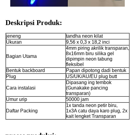
Deskripsi Produk:
jeneng
tandha neon kilat
Ukuran
9,56 x 0,3 x 18,2 inci
4mm piring akrilik transparan,
8x16mm biru silika gel
Bagian Utama
dipimpin neon tabung
fleksibel
Bentuk backboard
Papan dipotong dadi bentuk
Plug
US/UK/AU/EU plug butt
Dipasang ing tembok
Cara instalasi
(Gunakake pancing
transparan)
Umur urip
50000 jam
1x tanda neon petir biru,
Daftar Packing
1x3A catu daya karo plug, 2x
kait lengket Transparan