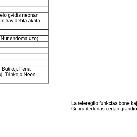
ĝelo gvidis neonan
m travidebla akrila
(*Nur endoma uzo)
 Butikoj, Feria
j, Trinkejo Neon-
La teleregilo funkcias bone kaj
Ĝi pruntedonas certan grandio