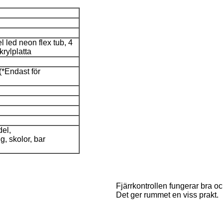
l led neon flex tub, 4
rylplatta
(*Endast för
del,
, skolor, bar
Fjärrkontrollen fungerar bra och
Det ger rummet en viss prakt.