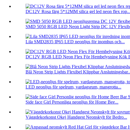
DC12V Rosa färg 5*12MM silica gel led neon flex rop..
SMD 5050 RGB LED Neon Light Strip DC 12V Flexibe
Lila SMD2835 IP65 LED neonljus för inomhus och...
DC12V RGB LED Neon Flex För Hembelysning Kök B
Blå Neon Strip Lights Flexibel Klippbar Anslutningsbar..
LED neonljus för spelrum, vardagsrum, mangrotta...
Side face Girl Personliga neonljus för Home Bee...
Väggdekorkonst Okej Handgest Neonskylt för Bedro...