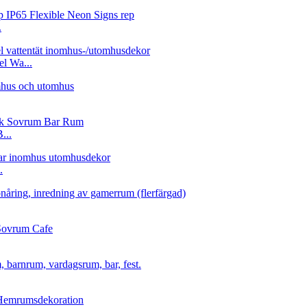
.
l Wa...
...
.