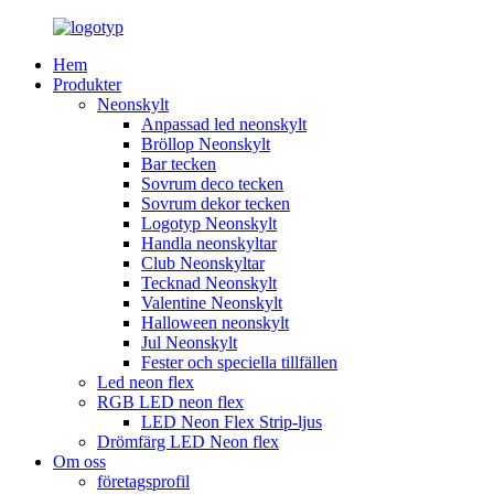
Hem
Produkter
Neonskylt
Anpassad led neonskylt
Bröllop Neonskylt
Bar tecken
Sovrum deco tecken
Sovrum dekor tecken
Logotyp Neonskylt
Handla neonskyltar
Club Neonskyltar
Tecknad Neonskylt
Valentine Neonskylt
Halloween neonskylt
Jul Neonskylt
Fester och speciella tillfällen
Led neon flex
RGB LED neon flex
LED Neon Flex Strip-ljus
Drömfärg LED Neon flex
Om oss
företagsprofil