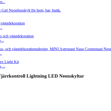
m...
..
...
..
...
Fjärrkontroll Lightning LED Neonskyltar