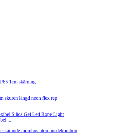
el ...