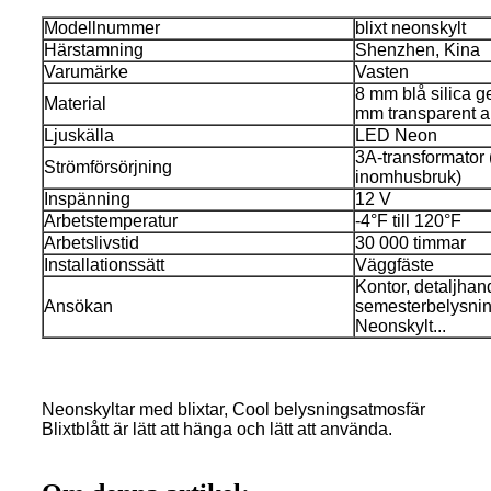
Modellnummer
blixt neonskylt
Härstamning
Shenzhen, Kina
Varumärke
Vasten
8 mm blå silica ge
Material
mm transparent ak
Ljuskälla
LED Neon
3A-transformator 
Strömförsörjning
inomhusbruk)
Inspänning
12 V
Arbetstemperatur
-4°F till 120°F
Arbetslivstid
30 000 timmar
Installationssätt
Väggfäste
Kontor, detaljhan
Ansökan
semesterbelysning
Neonskylt...
Neonskyltar med blixtar, Cool belysningsatmosfär
Blixtblått är lätt att hänga och lätt att använda.