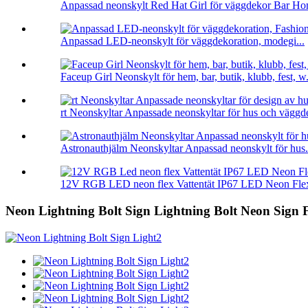
Anpassad neonskylt Red Hat Girl för väggdekor Bar Ho
Anpassad LED-neonskylt för väggdekoration, modegi...
Faceup Girl Neonskylt för hem, bar, butik, klubb, fest, w.
rt Neonskyltar Anpassade neonskyltar för hus och väggde
Astronauthjälm Neonskyltar Anpassad neonskylt för hus.
12V RGB LED neon flex Vattentät IP67 LED Neon Flex 
Neon Lightning Bolt Sign Lightning Bolt Neon Sign 