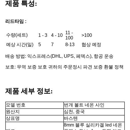
제품 특성:
리드타임 :
11 -
수량(세트)
1 - 3
4 - 10
>100
100
예상 시간(일)
5
7
8-13
협상 예정
배송 방법: 익스프레스(DHL, UPS, 페덱스), 항공 운송
보호: 무역 보증 보호 귀하의 주문
정시 파견 보증 환불 정책
제품 세부 정보:
모델 번호
번개 볼트 네온 사인
원산지
심천, 중국
상표명
바스텐
8mm 블루 실리카겔 led 네온