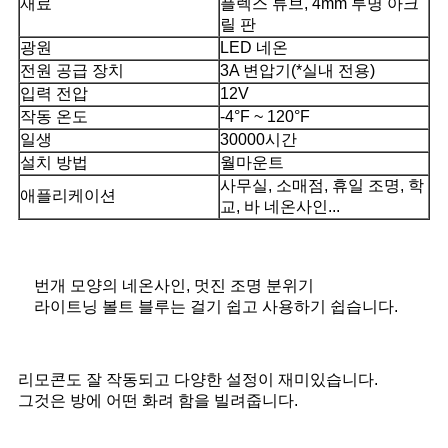
재료
플렉스 튜브, 4mm 투명 아크
릴 판
광원
LED 네온
전원 공급 장치
3A 변압기(*실내 전용)
입력 전압
12V
작동 온도
-4°F ~ 120°F
일생
30000시간
설치 방법
월마운트
사무실, 소매점, 휴일 조명, 학
애플리케이션
교, 바 네온사인...
번개 모양의 네온사인, 멋진 조명 분위기
라이트닝 볼트 블루는 걸기 쉽고 사용하기 쉽습니다.
리모콘도 잘 작동되고 다양한 설정이 재미있습니다.
그것은 방에 어떤 화려 함을 빌려줍니다.