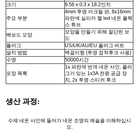
크기
9.56 x 0.3 x 18.2인치
4mm 투명 아크릴 판, 8x16mm
주요 부분
파란색 실리카 젤 led 네온 플렉
스 튜브
모양을 만들기 위해 절단된 보
백보드 모양
드
플러그
US/UK/AU/EU 플러그 버트
설치 방법
벽걸이형 (투명 접착후크 사용)
수명
50000시간
1x 파란색 번개 네온 사인, 플러
포장 목록
그가 있는 1x3A 전원 공급 장
치, 2x 투명 스티커 후크
생산 과정:
수제 네온 사인에 들어가 네온 조명의 예술을 이해하십시
오.