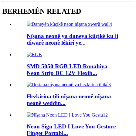
BERHEMÊN RELATED
Nîşana neonê ya daneya kûçikê ku li
dîwarê neonê lêkirî ye...
SMD 5050 RGB LED Ronahiya
Neon Strip DC 12V Flexib...
Hezkirina tilî nîşana neonê nîşana
neonê weddin...
Neon Sign LED I Love You Gesture
Finger Portabl...