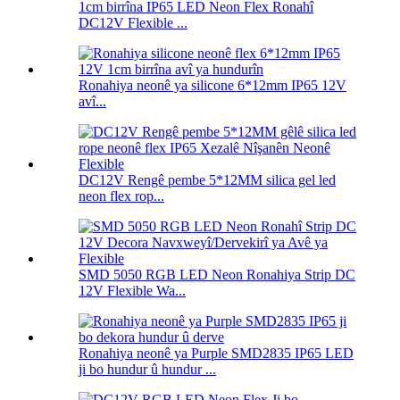
1cm birrîna IP65 LED Neon Flex Ronahî
DC12V Flexible ...
Ronahiya neonê ya silicone 6*12mm IP65 12V
avî...
DC12V Rengê pembe 5*12MM silica gel led
neon flex rop...
SMD 5050 RGB LED Neon Ronahiya Strip DC
12V Flexible Wa...
Ronahiya neonê ya Purple SMD2835 IP65 LED
ji bo hundur û hundur ...