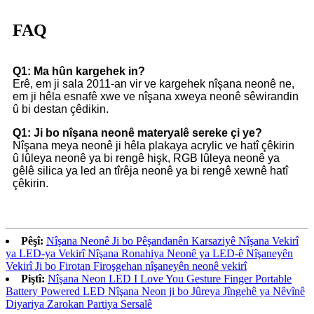
FAQ
Q1: Ma hûn kargehek in?
Erê, em ji sala 2011-an vir ve kargehek nîşana neonê ne,
em ji hêla esnafê xwe ve nîşana xweya neonê sêwirandin
û bi destan çêdikin.
Q1: Ji bo nîşana neonê materyalê sereke çi ye?
Nîşana meya neonê ji hêla plakaya acrylic ve hatî çêkirin
û lûleya neonê ya bi rengê hişk, RGB lûleya neonê ya
gêlê silica ya led an tîrêja neonê ya bi rengê xewnê hatî
çêkirin.
Pêşî:
Nîşana Neonê Ji bo Pêşandanên Karsaziyê Nîşana Vekirî
ya LED-ya Vekirî Nîşana Ronahiya Neonê ya LED-ê Nîşaneyên
Vekirî Ji bo Firotan Firoşgehan nîşaneyên neonê vekirî
Piştî:
Nîşana Neon LED I Love You Gesture Finger Portable
Battery Powered LED Nîşana Neon ji bo Jûreya Jîngehê ya Nêvînê
Diyariya Zarokan Partiya Sersalê