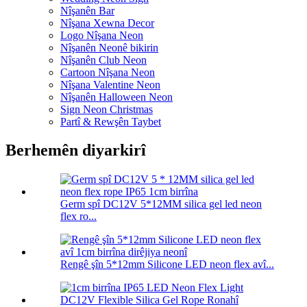
Nîşanên Bar
Nîşana Xewna Decor
Logo Nîşana Neon
Nîşanên Neonê bikirin
Nîşanên Club Neon
Cartoon Nîşana Neon
Nîşana Valentine Neon
Nîşanên Halloween Neon
Sign Neon Christmas
Partî & Rewşên Taybet
Berhemên diyarkirî
Germ spî DC12V 5*12MM silica gel led neon
flex ro...
Rengê şîn 5*12mm Silicone LED neon flex avî...