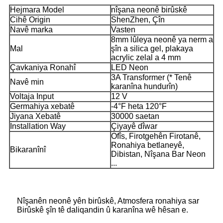
Hejmara Model
nîşana neonê birûskê
Cihê Origin
ShenZhen, Çîn
Navê marka
Vasten
8mm lûleya neonê ya nerm a
Mal
şîn a silica gel, plakaya
acrylic zelal a 4 mm
Çavkaniya Ronahî
LED Neon
3A Transformer (* Tenê
Navê min
karanîna hundurîn)
Voltaja Input
12 V
Germahiya xebatê
-4°F heta 120°F
Jiyana Xebatê
30000 saetan
Installation Way
Çiyayê dîwar
Ofîs, Firotgehên Firotanê,
Ronahiya betlaneyê,
Bikaranînî
Dibistan, Nîşana Bar Neon
...
Nîşanên neonê yên birûskê, Atmosfera ronahiya sar
Birûskê şîn tê daliqandin û karanîna wê hêsan e.