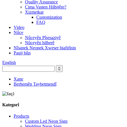
Quality Assurance
Çima Vasten Hilbijêre?
Xizmetkar
Customization
FAQ
Video
Nûçe
Nûçeyên Pîşesaziyê
Nûçeyên hilberê
Nîşanek Neonek Xweser biafirînin
Paqij bûn
English
Xane
Berhemên Taybetmendî
Kategorî
Products
Custom Led Neon Sign
Wedding Neon Sign