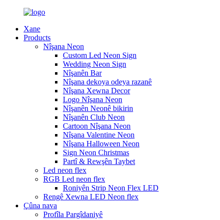
Xane
Products
Nîşana Neon
Custom Led Neon Sign
Wedding Neon Sign
Nîşanên Bar
Nîşana dekoya odeya razanê
Nîşana Xewna Decor
Logo Nîşana Neon
Nîşanên Neonê bikirin
Nîşanên Club Neon
Cartoon Nîşana Neon
Nîşana Valentine Neon
Nîşana Halloween Neon
Sign Neon Christmas
Partî & Rewşên Taybet
Led neon flex
RGB Led neon flex
Roniyên Strip Neon Flex LED
Rengê Xewna LED Neon flex
Çûna nava
Profîla Pargîdaniyê