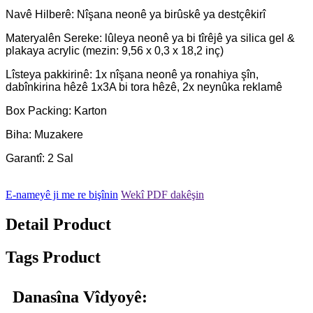
Navê Hilberê: Nîşana neonê ya birûskê ya destçêkirî
Materyalên Sereke: lûleya neonê ya bi tîrêjê ya silica gel &
plakaya acrylic (mezin: 9,56 x 0,3 x 18,2 inç)
Lîsteya pakkirinê: 1x nîşana neonê ya ronahiya şîn,
dabînkirina hêzê 1x3A bi tora hêzê, 2x neynûka reklamê
Box Packing: Karton
Biha: Muzakere
Garantî: 2 Sal
E-nameyê ji me re bişînin
Wekî PDF dakêşin
Detail Product
Tags Product
Danasîna Vîdyoyê: