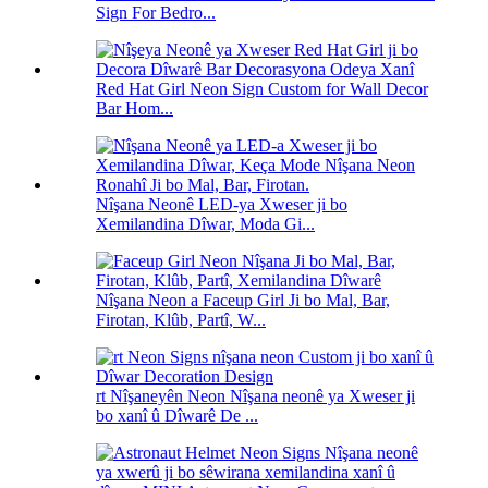
Sign For Bedro...
Red Hat Girl Neon Sign Custom for Wall Decor
Bar Hom...
Nîşana Neonê LED-ya Xweser ji bo
Xemilandina Dîwar, Moda Gi...
Nîşana Neon a Faceup Girl Ji bo Mal, Bar,
Firotan, Klûb, Partî, W...
rt Nîşaneyên Neon Nîşana neonê ya Xweser ji
bo xanî û Dîwarê De ...