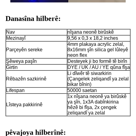
Danasîna hilberê:
Nav
nîşana neonê birûskê
Mezinayî
9,56 x 0,3 x 18,2 inches
4mm plakaya acrylic zelal,
Parçeyên sereke
8x16mm şîn silica gel lûleyê
neon flex
Şêweya paşîn
Desteyek ji bo formê tê birîn
Girtin
DYE / UK / AU / YE qûna fîşa
Li dîwêr tê siwarkirin
Rêbazên sazkirinê
(Çangelek zeliqandî ya zelal
bikar bînin)
Lifespan
50000 saetan
1x nîşana neonê ya birûskê
ya şîn, 1x3A dabînkirina
Lîsteya pakkirinê
hêzê bi fîşa, 2x çengek
zeliqandî ya zelal
pêvajoya hilberînê: