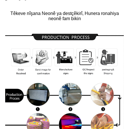
Têkeve nîşana Neonê ya destçêkirî, Hunera ronahiya
neonê fam bikin