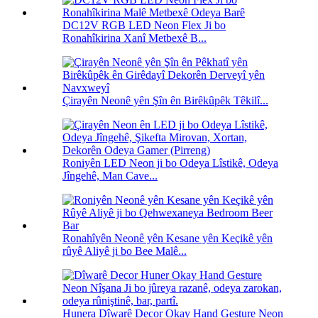
DC12V RGB LED Neon Flex Ji bo
Ronahîkirina Xanî Metbexê B...
Çirayên Neonê yên Şîn ên Birêkûpêk Têkilî...
Roniyên LED Neon ji bo Odeya Lîstikê, Odeya
Jîngehê, Man Cave...
Ronahîyên Neonê yên Kesane yên Keçikê yên
rûyê Aliyê ji bo Bee Malê...
Hunera Dîwarê Decor Okay Hand Gesture Neon