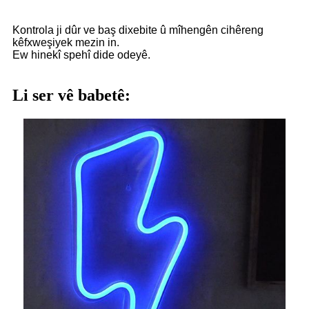
Kontrola ji dûr ve baş dixebite û mîhengên cihêreng
kêfxweşiyek mezin in.
Ew hinekî spehî dide odeyê.
Li ser vê babetê: