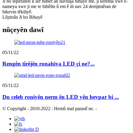
Ji bo lêpirsînên li ser hilber an navnîşa bihayê me, ji kerema xwe e-
nameya xwe ji me re bihêlin û em ê di nav 24 demjimêran de
bikevin têkiliyê.
Lêpirsîn Ji bo Bihayê
nûçeyên dawî
05/11/22
Rengên tîrêjên ronahiya LED çi ne?...
05/11/22
Du celeb roniyên nerm ên LED yên hevpar bi ...
© Copyright - 2010-2022 : Hemû maf parastî ne.
-