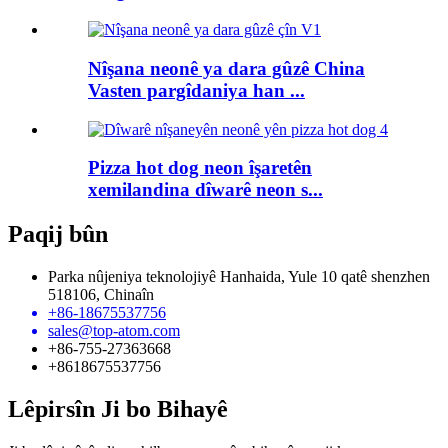
Nîşana neonê ya dara gûzê China
Vasten pargîdaniya han ...
Pizza hot dog neon îşaretên
xemilandina dîwarê neon s...
Paqij bûn
Parka nûjeniya teknolojiyê Hanhaida, Yule 10 qatê shenzhen
518106, Chinaîn
+86-18675537756
sales@top-atom.com
+86-755-27363668
+8618675537756
Lêpirsîn Ji bo Bihayê