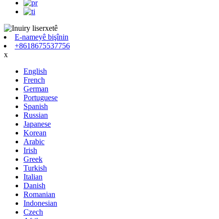
E-nameyê bişînin
+8618675537756
x
English
French
German
Portuguese
Spanish
Russian
Japanese
Korean
Arabic
Irish
Greek
Turkish
Italian
Danish
Romanian
Indonesian
Czech