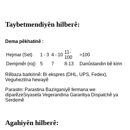
Taybetmendiyên hilberê:
Dema pêkhatinê :
11-
Hejmar (Set)
1 - 3
4 - 10
>100
100
Demjimêr (roj)
5
7
8-13
Danûstandin bê kirin
Rêbaza barkirinê: Bi ekspres (DHL, UPS, Fedex),
Veguheztina hewayê
Parastin: Parastina Bazirganiyê fermana we
diparêze
Siyaseta Vegerandina Garantiya Dispatchê ya
Serdemê
Agahiyên hilberê: