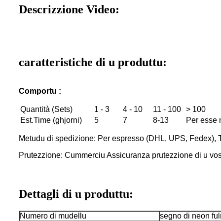
Descrizzione Video:
caratteristiche di u produttu:
Comportu :
Quantità (Sets)
1 - 3
4 - 10
11 - 100
> 100
Est.Time (ghjorni)
5
7
8-13
Per esse 
Metudu di spedizione: Per espresso (DHL, UPS, Fedex), 
Prutezzione: Cummerciu Assicuranza prutezzione di u vos
Dettagli di u produttu:
Numero di mudellu
segno di neon fu