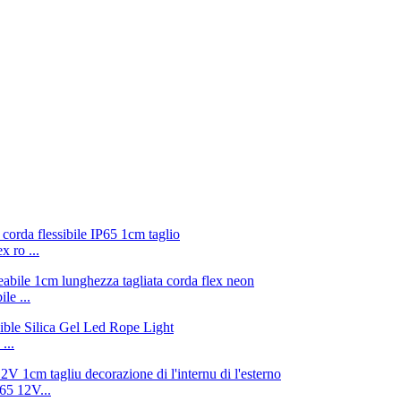
 ro ...
le ...
...
65 12V...