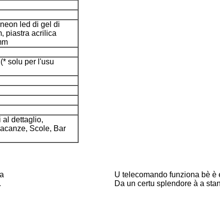
 neon led di gel di
, piastra acrilica
 mm
* solu per l'usu
al dettaglio,
vacanze, Scole, Bar
ca
U telecomando funziona bè è e 
.
Da un certu splendore à a sta