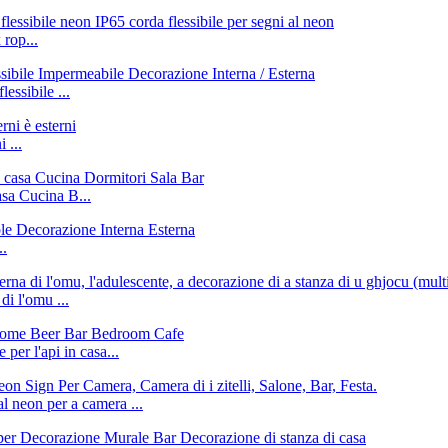
rop...
sibile ...
 ...
sa Cucina B...
..
di l'omu ...
per l'api in casa...
 neon per a camera ...