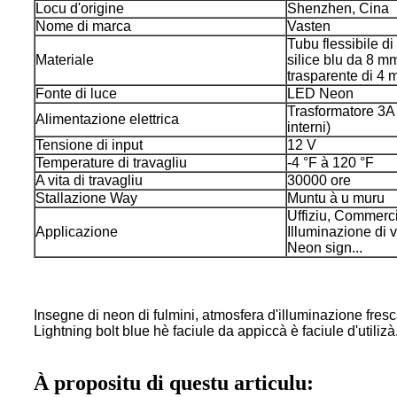
Locu d'origine
Shenzhen, Cina
Nome di marca
Vasten
Tubu flessibile di
Materiale
silice blu da 8 mm
trasparente di 4
Fonte di luce
LED Neon
Trasformatore 3A (
Alimentazione elettrica
interni)
Tensione di input
12 V
Temperature di travagliu
-4 °F à 120 °F
A vita di travagliu
30000 ore
Stallazione Way
Muntu à u muru
Uffiziu, Commerci 
Applicazione
Illuminazione di 
Neon sign...
Insegne di neon di fulmini, atmosfera d'illuminazione fres
Lightning bolt blue hè faciule da appiccà è faciule d'utilizà
À propositu di questu articulu: