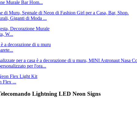
one Murale Bar Hom...
ali, Giganti di Moda ...
a, W...
rete...
rsonalizzato per l'ora...
Flex ...
 Telecomando Lightning LED Neon Signs