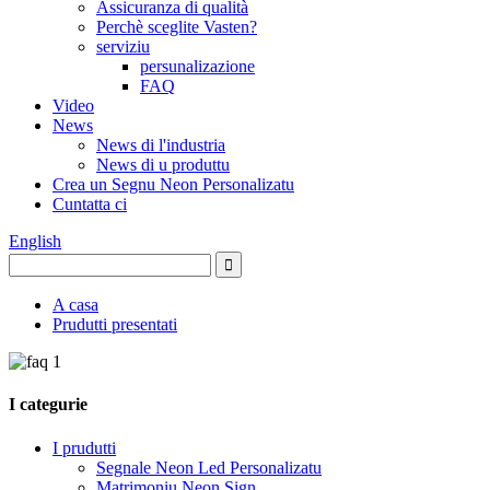
Assicuranza di qualità
Perchè sceglite Vasten?
serviziu
persunalizazione
FAQ
Video
News
News di l'industria
News di u produttu
Crea un Segnu Neon Personalizatu
Cuntatta ci
English
A casa
Prudutti presentati
I categurie
I prudutti
Segnale Neon Led Personalizatu
Matrimoniu Neon Sign