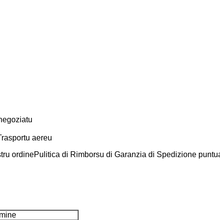
negoziatu
Trasportu aereu
tru ordine
Pulitica di Rimborsu di Garanzia di Spedizione puntu
lmine