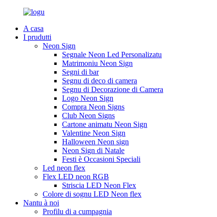
A casa
I prudutti
Neon Sign
Segnale Neon Led Personalizatu
Matrimoniu Neon Sign
Segni di bar
Segnu di deco di camera
Segnu di Decorazione di Camera
Logo Neon Sign
Compra Neon Signs
Club Neon Signs
Cartone animatu Neon Sign
Valentine Neon Sign
Halloween Neon sign
Neon Sign di Natale
Festi è Occasioni Speciali
Led neon flex
Flex LED neon RGB
Striscia LED Neon Flex
Colore di sognu LED Neon flex
Nantu à noi
Profilu di a cumpagnia