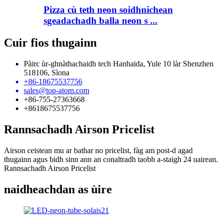
Pizza cù teth neon soidhnichean
sgeadachadh balla neon s ...
Cuir fios thugainn
Pàirc ùr-ghnàthachaidh tech Hanhaida, Yule 10 làr Shenzhen
518106, Sìona
+86-18675537756
sales@top-atom.com
+86-755-27363668
+8618675537756
Rannsachadh Airson Pricelist
Airson ceistean mu ar bathar no pricelist, fàg am post-d agad
thugainn agus bidh sinn ann an conaltradh taobh a-staigh 24 uairean.
Rannsachadh Airson Pricelist
naidheachdan as ùire