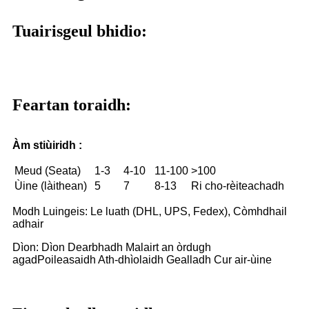
Tuairisgeul bhidio:
Feartan toraidh:
Àm stiùiridh :
Meud (Seata)
1-3
4-10
11-100
>100
Ùine (làithean)
5
7
8-13
Ri cho-rèiteachadh
Modh Luingeis: Le luath (DHL, UPS, Fedex), Còmhdhail
adhair
Dìon: Dìon Dearbhadh Malairt an òrdugh
agad
Poileasaidh Ath-dhìolaidh Gealladh Cur air-ùine