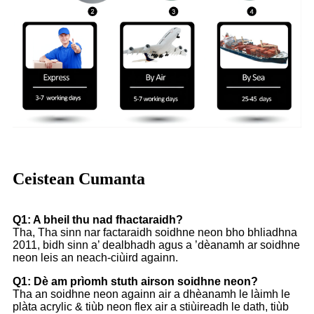
Ceistean Cumanta
Q1: A bheil thu nad fhactaraidh?
Tha, Tha sinn nar factaraidh soidhne neon bho bhliadhna
2011, bidh sinn a’ dealbhadh agus a ’dèanamh ar soidhne
neon leis an neach-ciùird againn.
Q1: Dè am prìomh stuth airson soidhne neon?
Tha an soidhne neon againn air a dhèanamh le làimh le
plàta acrylic & tiùb neon flex air a stiùireadh le dath, tiùb