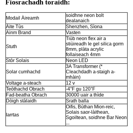
Fiosrachadh toraidh:
soidhne neon bolt
Modail Àireamh
dealanaich
Àite Tùs
Shenzhen, Sìona
Ainm Brand
Vasten
Tiùb neon flex air a
stiùireadh le gel silica gorm
Stuth
8mm, plàta acrylic
follaiseach 4mm
Stòr Solais
Neon LED
3A Transformer (*
Solar cumhachd
Cleachdadh a-staigh a-
mhàin)
Voltage a-steach
12 v
Teòthachd Obrach
-4°F gu 120°F
Fad-beatha Obrach
30000 uair a thìde
Dòigh stàlaidh
Srath balla
Oifis, Bùthan Mion-reic,
Solais saor-làithean,
Iarrtas
Sgoiltean, soidhne Bar Neon
...