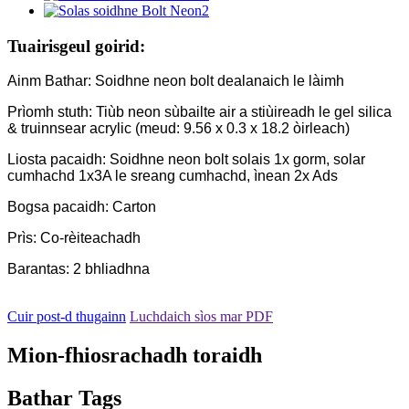
Tuairisgeul goirid:
Ainm Bathar: Soidhne neon bolt dealanaich le làimh
Prìomh stuth: Tiùb neon sùbailte air a stiùireadh le gel silica
& truinnsear acrylic (meud: 9.56 x 0.3 x 18.2 òirleach)
Liosta pacaidh: Soidhne neon bolt solais 1x gorm, solar
cumhachd 1x3A le sreang cumhachd, ìnean 2x Ads
Bogsa pacaidh: Carton
Prìs: Co-rèiteachadh
Barantas: 2 bhliadhna
Cuir post-d thugainn
Luchdaich sìos mar PDF
Mion-fhiosrachadh toraidh
Bathar Tags