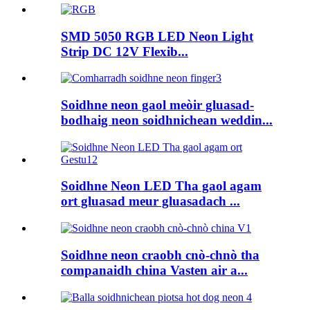
SMD 5050 RGB LED Neon Light
Strip DC 12V Flexib...
Soidhne neon gaol meòir gluasad-
bodhaig neon soidhnichean weddin...
Soidhne Neon LED Tha gaol agam
ort gluasad meur gluasadach ...
Soidhne neon craobh cnò-chnò tha
companaidh china Vasten air a...