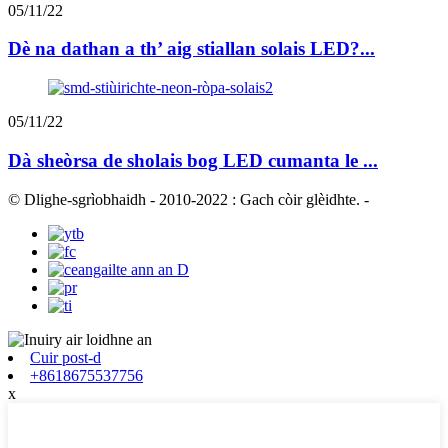
05/11/22
Dè na dathan a th’ aig stiallan solais LED?...
05/11/22
Dà sheòrsa de sholais bog LED cumanta le ...
© Dlighe-sgrìobhaidh - 2010-2022 : Gach còir glèidhte.
-
Cuir post-d
+8618675537756
x