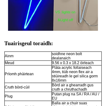
Tuairisgeul toraidh:
soidhne neon bolt
Ainm
dealanaich
Meud
9.56 x 0.3 x 18.2 òirleach
Plàta acrylic follaiseach
4mm, tiùb neon flex air a
Prìomh phàirtean
stiùireadh le gel silica gorm
8x16mm
Bòrd air a ghearradh gus
Cruth bòrd-cùil
cruth a chruthachadh
Putan plug na SA / RA / AU /
Plug
EU
Balla air a chuir suas