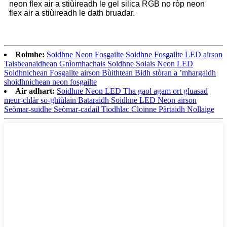
neon flex air a stiùireadh le gel silica RGB no ròp neon
flex air a stiùireadh le dath bruadar.
Roimhe:
Soidhne Neon Fosgailte Soidhne Fosgailte LED airson
Taisbeanaidhean Gnìomhachais Soidhne Solais Neon LED
Soidhnichean Fosgailte airson Bùithtean Bidh stòran a ’mhargaidh
shoidhnichean neon fosgailte
Air adhart:
Soidhne Neon LED Tha gaol agam ort gluasad
meur-chlàr so-ghiùlain Bataraidh Soidhne LED Neon airson
Seòmar-suidhe Seòmar-cadail Tiodhlac Cloinne Pàrtaidh Nollaige