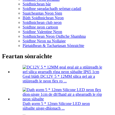
Soidhnichean bàr
Soidhne sgeadachadh seòmar-cadail
Suaicheantas Neon Sign
Bùth Soidhnichean Neon
Soidhnichean club neon
Soidhne neon cartoon
Soidhne Valentine Neon
Soidhnichean Neon Oidhche Shamhna
Soidhne Neon na Nollaige
Pàrtaidhean & Tachartasan Sònraichte
Feartan sònraichte
Geal blàth DC12V 5 * 12MM silica gel air a
stiùireadh le neon flex ro ...
Dath gorm 5 * 12mm Silicone LED neon
sùbailte uisge-dhìonach ...