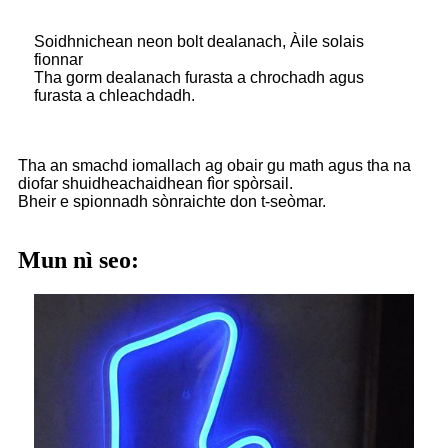
Soidhnichean neon bolt dealanach, Àile solais
fionnar
Tha gorm dealanach furasta a chrochadh agus
furasta a chleachdadh.
Tha an smachd iomallach ag obair gu math agus tha na
diofar shuidheachaidhean fìor spòrsail.
Bheir e spionnadh sònraichte don t-seòmar.
Mun nì seo: