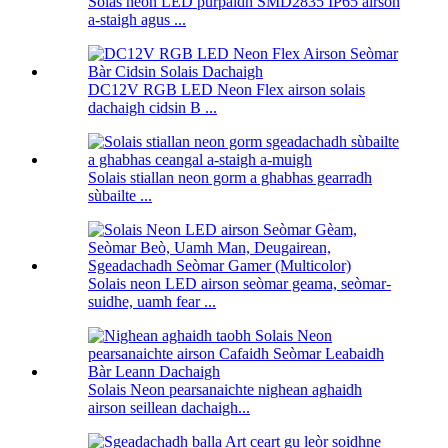
Solas neon LED purpaidh SMD2835 IP65 airson
a-staigh agus ...
DC12V RGB LED Neon Flex airson solais
dachaigh cidsin B ...
Solais stiallan neon gorm a ghabhas gearradh
sùbailte ...
Solais neon LED airson seòmar geama, seòmar-
suidhe, uamh fear ...
Solais Neon pearsanaichte nighean aghaidh
airson seillean dachaigh...