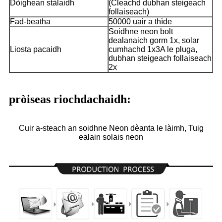
Dòighean stàlaidh
(Cleachd dubhan steigeach
follaiseach)
Fad-beatha
50000 uair a thìde
Soidhne neon bolt
dealanaich gorm 1x, solar
Liosta pacaidh
cumhachd 1x3A le pluga,
dubhan steigeach follaiseach
2x
pròiseas riochdachaidh:
Cuir a-steach an soidhne Neon dèanta le làimh, Tuig
ealain solais neon