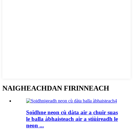
NAIGHEACHDAN FIRINNEACH
Soidhne neon cù dàta air a chuir suas
le balla àbhaisteach air a stiùireadh le
neon ...