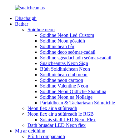
Dhachaigh
Bathar
Soidhne neon
Soidhne Neon Led Custom
Soidhne Neon pòsaidh
Soidhnichean bàr
Soidhne deco seòmar-cadail
Soidhne sgeadachadh seòmar-cadail
Suaicheantas Neon Sign
Bùth Soidhnichean Neon
Soidhnichean club neon
Soidhne neon cartoon
Soidhne Valentine Neon
Soidhne Neon Oidhche Shamhna
Soidhne Neon na Nollaige
Pàrtaidhean & Tachartasan Sònraichte
Neon flex air a stiùireadh
Neon flex air a stiùireadh le RGB
Solais stiall LED Neon Flex
Dath bruadar LED Neon flex
Mu ar deidhinn
Pròifil companaidh