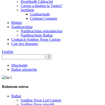
Dearbhadh Càileachd
Carson a thaghas tu Vasten?
Seirbheis
Gnàthachadh
Ceistean Cumanta
Bhideo
Naidheachdan
Naidheachdan gnìomhachas
Naidheachdan Bathar
Cruthaich Soidhne Neon Custom
Cuir fios thugainn
English
Dhachaigh
Bathar sònraichte
Roinnean-seòrsa
Bathar
Soidhne Neon Led Custom
Soidhne Neon pòsaidh