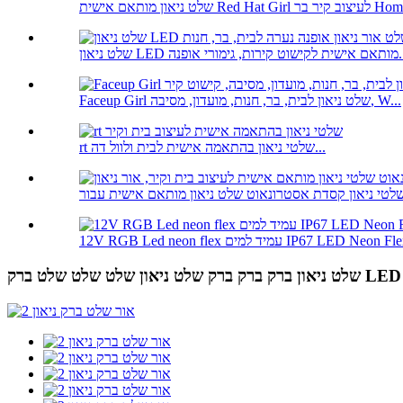
ם אישית Red Hat Girl לעיצוב קיר בר Hom...
קירות, גימורי אופנה...
Faceup Girl שלט ניאון לבית, בר, חנות, מועדון, מסיבה, W...
rt שלטי ניאון בהתאמה אישית לבית ולוול דה...
12V RGB Led n עמיד למים IP67 LED Neon Flex ...