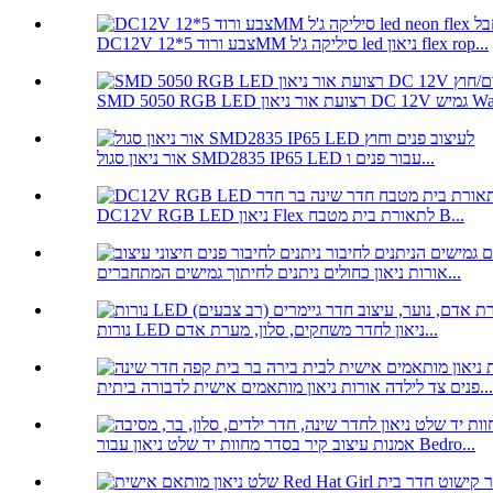
DC12V צבע ורוד 5*12MM סיליקה ג'ל led ניאון flex rop...
ועת אור ניאון DC 12V גמיש Wa...
אור ניאון סגול SMD2835 IP65 LED עבור פנים ו...
DC12V RGB LED ניאון Flex לתאורת בית מטבח B...
אורות ניאון כחולים ניתנים לחיתוך גמישים המתחברים...
נורות LED ניאון לחדר משחקים, סלון, מערת אדם...
פנים צד לילדה אורות ניאון מותאמים אישית לדבורה ביתית...
אמנות עיצוב קיר בסדר מחוות יד שלט ניאון עבור Bedro...