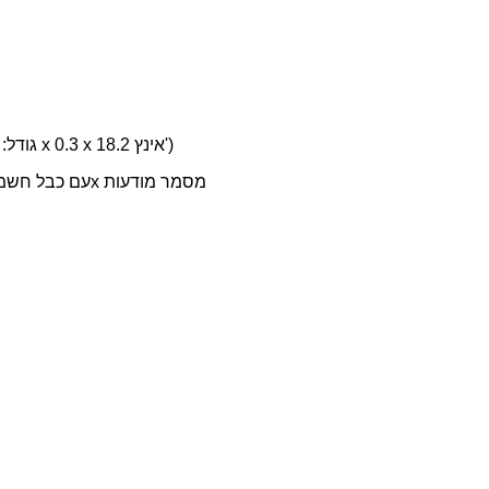
חומר עיקרי: סיליקה ג'ל צינור גמיש ניאון LED וצלחת אקרילית (גודל: 9.56 x 0.3 x 18.2 אינץ')
רשימת אריזה: 1x בריח תאורה כחול שלט ניאון, ספק כוח 1x3A עם כבל חשמל, 2x מסמר מודעות