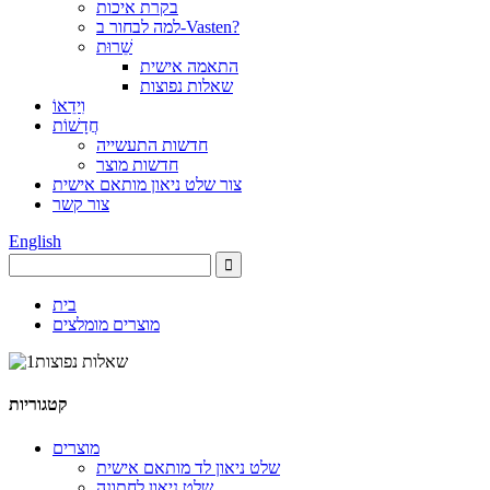
בקרת איכות
למה לבחור ב-Vasten?
שֵׁרוּת
התאמה אישית
שאלות נפוצות
וִידֵאוֹ
חֲדָשׁוֹת
חדשות התעשייה
חדשות מוצר
צור שלט ניאון מותאם אישית
צור קשר
English
בית
מוצרים מומלצים
קטגוריות
מוצרים
שלט ניאון לד מותאם אישית
שלט ניאון לחתונה