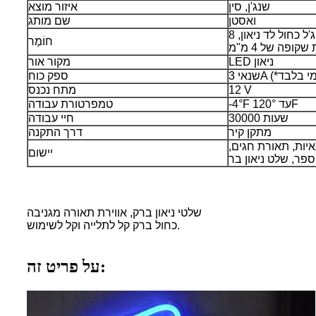
שנג'ן, סין
איזור מוצא
ואסטן
שם מותג
8 מ"מ צינור סיליקה ג'ל כחול לד ניאון,
חוֹמֶר
ופה של 4 מ"מ
LED ניאון
מקור אור
ספק כוח
12 V
מתח נכנס
-4°F עד 120°F
טמפרטורת עבודה
30000 שעות
חיי עבודה
מתקן קיר
דרך התקנה
יות, תאורת חגים,
יישום
שלטי ניאון ברק, אווירת תאורה מגניבה
כחול ברק קל לתלייה וקל לשימוש.
על פריט זה: