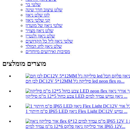
שלטי בר
שלט עיצוב חדר שינה
לוגו שלט ניאון
קני שלטי ניאון
שלטי ניאון של מועדון
שלט ניאון מצויר
שלט ניאון ולנטיין
שלטי ניאון ליל כל הקדושים
שלט ניאון לחג המולד
מסיבות ואירועים מיוחדים
מוצרים מומלצים
לבן חם DC12V 5*12MM סיליקה ג'ל led neon flex ro...
צבע כחול 5*12 מ"מ סיליקון LED ניאון גמיש עמיד למים ...
1 ס"מ חיתוך IP65 LED ניאון Flex Light DC12V גמיש ...
אור סיליקון ניאון פלקס 6*12 מ"מ עמיד למים IP65 12V...