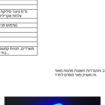
צלחת אקרילית שק
שנאי 3A (*שימוש פנימי בלבד)
משרדים, חנויות קמעונא
בתי ספר, שלט ניאון בר...
זה מעניק פאר מסוים לחדר.