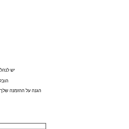
יש לנהל
שיטת משלוח: על ידי 
הגנה: Trade Assurance הגנה על ההזמנה שלך