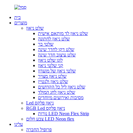
בית
מוצרים
שלט ניאון
שלט ניאון לד מותאם אישית
שלט ניאון לחתונה
שלטי בר
שלט דקו לחדר שינה
שלט עיצוב חדר שינה
לוגו שלט ניאון
קני שלטי ניאון
שלטי ניאון של מועדון
שלט ניאון מצויר
שלט ניאון ולנטיין
שלט ניאון ליל כל הקדושים
שלט ניאון לחג המולד
מסיבות ואירועים מיוחדים
Led ניאון פלקס
RGB Led ניאון פלקס
נורות LED Neon Flex Strip
צבע חלום LED Neon flex
עלינו
פרופיל החברה