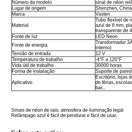
Número do modelo
sinal de néon re
Lugar de origem
Shenzhen, China
Marca
Vasten
Tubo flexível de n
Material
azul de 8 mm, pla
transparente de 
Fonte de luz
LED Neon
Transformador 3A
Fonte de energia
interno)
Tensão de entrada
12 V
Temperatura de trabalho
-4°F a 120°F
Vida útil de trabalho
30000 horas
Forma de instalação
Suporte de pare
Escritório, lojas 
Aplicativo
de férias, escola
bar...
Sinais de néon de raio, atmosfera de iluminação legal
Relâmpago azul é fácil de pendurar e fácil de usar.