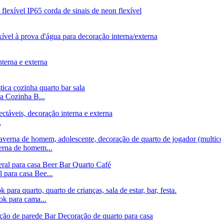
 Cozinha B...
.
verna de homem...
l para casa Bee...
ok para cama...