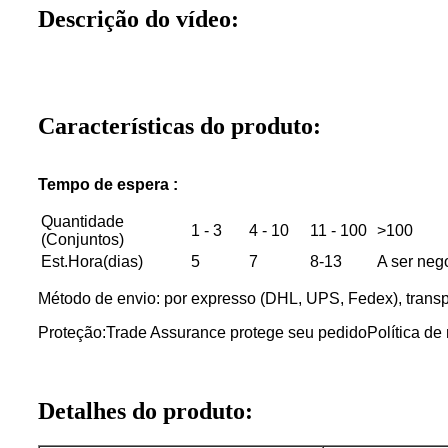
Descrição do vídeo:
Características do produto:
Tempo de espera :
Quantidade
1 - 3
4 - 10
11 - 100
>100
(Conjuntos)
Est.Hora(dias)
5
7
8-13
A ser neg
Método de envio: por expresso (DHL, UPS, Fedex), transp
Proteção:Trade Assurance protege seu pedido
Política de
Detalhes do produto: