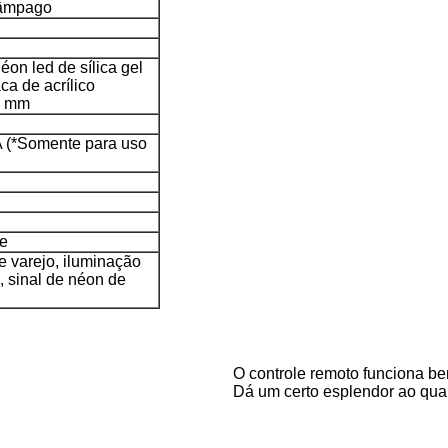
lâmpago
éon led de sílica gel
ca de acrílico
4 mm
 (*Somente para uso
de
de varejo, iluminação
s, sinal de néon de
O controle remoto funciona be
Dá um certo esplendor ao quar