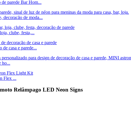
o de parede Bar Hom...
e, decoração de moda...
ja, clube, festa,...
 de casa e parede...
 ho...
Flex ...
emoto Relâmpago LED Neon Signs