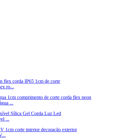
x ro...
gua ...
l ...
...