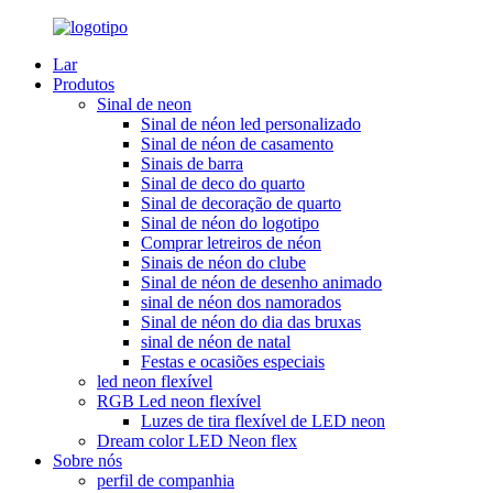
Lar
Produtos
Sinal de neon
Sinal de néon led personalizado
Sinal de néon de casamento
Sinais de barra
Sinal de deco do quarto
Sinal de decoração de quarto
Sinal de néon do logotipo
Comprar letreiros de néon
Sinais de néon do clube
Sinal de néon de desenho animado
sinal de néon dos namorados
Sinal de néon do dia das bruxas
sinal de néon de natal
Festas e ocasiões especiais
led neon flexível
RGB Led neon flexível
Luzes de tira flexível de LED neon
Dream color LED Neon flex
Sobre nós
perfil de companhia