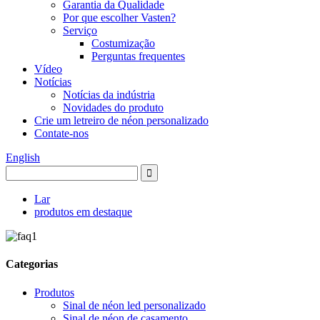
Garantia da Qualidade
Por que escolher Vasten?
Serviço
Costumização
Perguntas frequentes
Vídeo
Notícias
Notícias da indústria
Novidades do produto
Crie um letreiro de néon personalizado
Contate-nos
English
Lar
produtos em destaque
Categorias
Produtos
Sinal de néon led personalizado
Sinal de néon de casamento