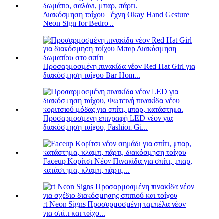
Διακόσμηση τοίχου Τέχνη Okay Hand Gesture
Neon Sign for Bedro...
Προσαρμοσμένη πινακίδα νέον Red Hat Girl για
διακόσμηση τοίχου Bar Hom...
Προσαρμοσμένη επιγραφή LED νέον για
διακόσμηση τοίχου, Fashion Gi...
Faceup Κορίτσι Νέον Πινακίδα για σπίτι, μπαρ,
κατάστημα, κλαμπ, πάρτι,...
rt Neon Signs Προσαρμοσμένη ταμπέλα νέον
για σπίτι και τοίχο...