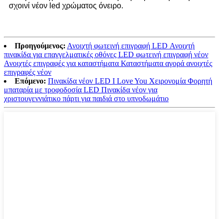
σχοινί νέον led χρώματος όνειρο.
Προηγούμενος:
Ανοιχτή φωτεινή επιγραφή LED Ανοιχτή
πινακίδα για επαγγελματικές οθόνες LED φωτεινή επιγραφή νέον
Ανοιχτές επιγραφές για καταστήματα Καταστήματα αγορά ανοιχτές
επιγραφές νέον
Επόμενο:
Πινακίδα νέον LED I Love You Χειρονομία Φορητή
μπαταρία με τροφοδοσία LED Πινακίδα νέον για
χριστουγεννιάτικο πάρτι για παιδιά στο υπνοδωμάτιο