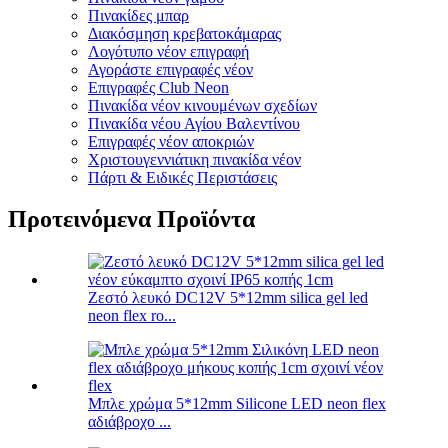
Πινακίδες μπαρ
Διακόσμηση κρεβατοκάμαρας
Λογότυπο νέον επιγραφή
Αγοράστε επιγραφές νέον
Επιγραφές Club Neon
Πινακίδα νέον κινουμένων σχεδίων
Πινακίδα νέου Αγίου Βαλεντίνου
Επιγραφές νέον αποκριών
Χριστουγεννιάτικη πινακίδα νέον
Πάρτι & Ειδικές Περιστάσεις
Προτεινόμενα Προϊόντα
Ζεστό λευκό DC12V 5*12mm silica gel led
neon flex ro...
Μπλε χρώμα 5*12mm Silicone LED neon flex
αδιάβροχο ...