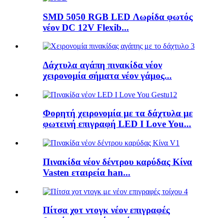
SMD 5050 RGB LED Λωρίδα φωτός
νέον DC 12V Flexib...
Δάχτυλα αγάπη πινακίδα νέον
χειρονομία σήματα νέον γάμος...
Φορητή χειρονομία με τα δάχτυλα με
φωτεινή επιγραφή LED I Love You...
Πινακίδα νέον δέντρου καρύδας Κίνα
Vasten εταιρεία han...
Πίτσα χοτ ντογκ νέον επιγραφές