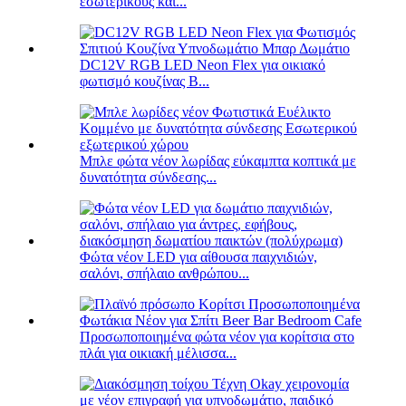
εσωτερικούς και...
DC12V RGB LED Neon Flex για οικιακό
φωτισμό κουζίνας Β...
Μπλε φώτα νέον λωρίδας εύκαμπτα κοπτικά με
δυνατότητα σύνδεσης...
Φώτα νέον LED για αίθουσα παιχνιδιών,
σαλόνι, σπήλαιο ανθρώπου...
Προσωποποιημένα φώτα νέον για κορίτσια στο
πλάι για οικιακή μέλισσα...