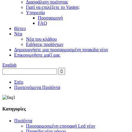
Διασφάλιση ποιότητας
Γιατί να επιλέξετε το Vasten;
Υπηρεσία
Προσαρμογή
FAQ
βίντεο
Νέα
Νέα του κλάδου
Ειδήσεις προϊόντων
Δημιουργήστε μια προσαρμοσμένη πινακίδα νέον
Επικοινωνήστε μαζί μας
English
Σπίτι
Προτεινόμενα Προϊόντα
Κατηγορίες
Προϊόντα
Προσαρμοσμένη επιγραφή Led νέον
Πινακίδα νέον γάμου