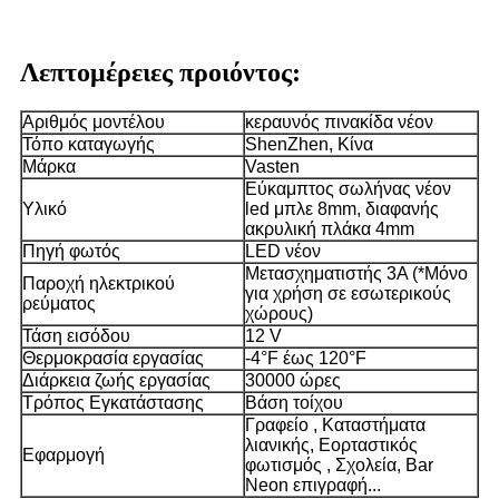
Λεπτομέρειες προιόντος:
Αριθμός μοντέλου
κεραυνός πινακίδα νέον
Τόπο καταγωγής
ShenZhen, Κίνα
Μάρκα
Vasten
Εύκαμπτος σωλήνας νέον
Υλικό
led μπλε 8mm, διαφανής
ακρυλική πλάκα 4mm
Πηγή φωτός
LED νέον
Μετασχηματιστής 3A (*Μόνο
Παροχή ηλεκτρικού
για χρήση σε εσωτερικούς
ρεύματος
χώρους)
Τάση εισόδου
12 V
Θερμοκρασία εργασίας
-4°F έως 120°F
Διάρκεια ζωής εργασίας
30000 ώρες
Τρόπος Εγκατάστασης
Βάση τοίχου
Γραφείο , Καταστήματα
λιανικής, Εορταστικός
Εφαρμογή
φωτισμός , Σχολεία, Bar
Neon επιγραφή...