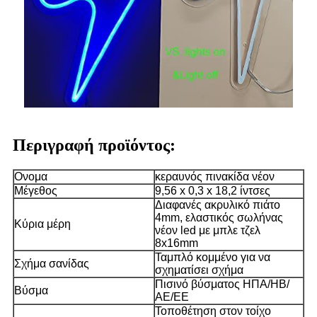
Περιγραφή προϊόντος:
Ονομα
κεραυνός πινακίδα νέον
Μέγεθος
9,56 x 0,3 x 18,2 ίντσες
Διαφανές ακρυλικό πιάτο
4mm, ελαστικός σωλήνας
Κύρια μέρη
νέον led με μπλε τζελ
8x16mm
Ταμπλό κομμένο για να
Σχήμα σανίδας
σχηματίσει σχήμα
Πισινό βύσματος ΗΠΑ/ΗΒ/
Βύσμα
ΑΕ/ΕΕ
Τοποθέτηση στον τοίχο