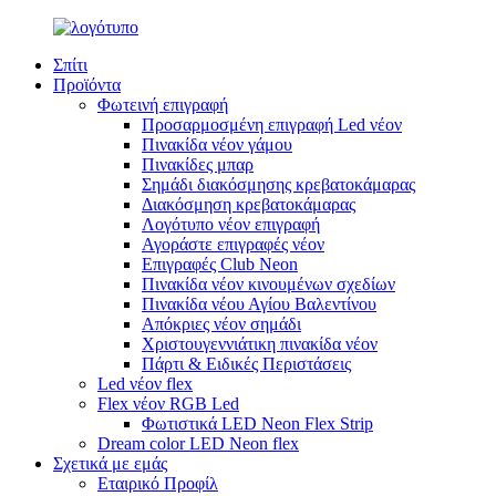
Σπίτι
Προϊόντα
Φωτεινή επιγραφή
Προσαρμοσμένη επιγραφή Led νέον
Πινακίδα νέον γάμου
Πινακίδες μπαρ
Σημάδι διακόσμησης κρεβατοκάμαρας
Διακόσμηση κρεβατοκάμαρας
Λογότυπο νέον επιγραφή
Αγοράστε επιγραφές νέον
Επιγραφές Club Neon
Πινακίδα νέον κινουμένων σχεδίων
Πινακίδα νέου Αγίου Βαλεντίνου
Απόκριες νέον σημάδι
Χριστουγεννιάτικη πινακίδα νέον
Πάρτι & Ειδικές Περιστάσεις
Led νέον flex
Flex νέον RGB Led
Φωτιστικά LED Neon Flex Strip
Dream color LED Neon flex
Σχετικά με εμάς
Εταιρικό Προφίλ