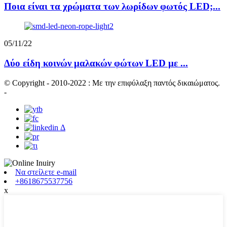
Ποια είναι τα χρώματα των λωρίδων φωτός LED;...
05/11/22
Δύο είδη κοινών μαλακών φώτων LED με ...
© Copyright - 2010-2022 : Με την επιφύλαξη παντός δικαιώματος.
-
Να στείλετε e-mail
+8618675537756
x