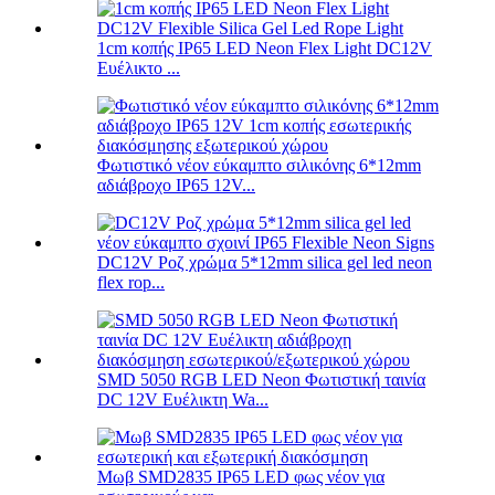
1cm κοπής IP65 LED Neon Flex Light DC12V
Ευέλικτο ...
Φωτιστικό νέον εύκαμπτο σιλικόνης 6*12mm
αδιάβροχο IP65 12V...
DC12V Ροζ χρώμα 5*12mm silica gel led neon
flex rop...
SMD 5050 RGB LED Neon Φωτιστική ταινία
DC 12V Ευέλικτη Wa...
Μωβ SMD2835 IP65 LED φως νέον για