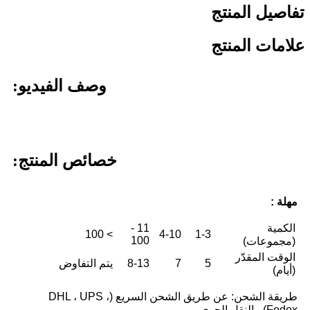
تفاصيل المنتج
علامات المنتج
وصف الفيديو:
خصائص المنتج:
مهلة :
الكمية
11 -
> 100
4-10
1-3
100
(مجموعات)
الوقت المقدّر
5
7
8-13
يتم التفاوض
(أيام)
طريقة الشحن: عن طريق الشحن السريع (DHL ، UPS ،
Fedex) ، النقل الجوي