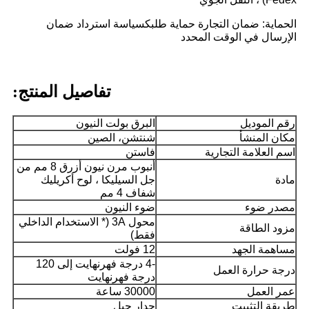
الحماية: ضمان التجارة حماية طلبك
سياسة استرداد ضمان
الإرسال في الوقت المحدد
تفاصيل المنتج:
رقم الموديل
البرق بولت النيون
مكان المنشأ
شنتشن، الصين
اسم العلامة التجارية
فاستن
أنبوب مرن نيون أزرق 8 مم من
مادة
جل السيليكا ، لوح أكريليك
شفاف 4 مم
مصدر ضوء
ضوء النيون
محول 3A (* الاستخدام الداخلي
مزود الطاقة
فقط)
مساهمة الجهد
12 فولت
-4 درجة فهرنهايت إلى 120
درجة حرارة العمل
درجة فهرنهايت
عمر العمل
30000 ساعة
طريقة التثبيت
جدار جبل