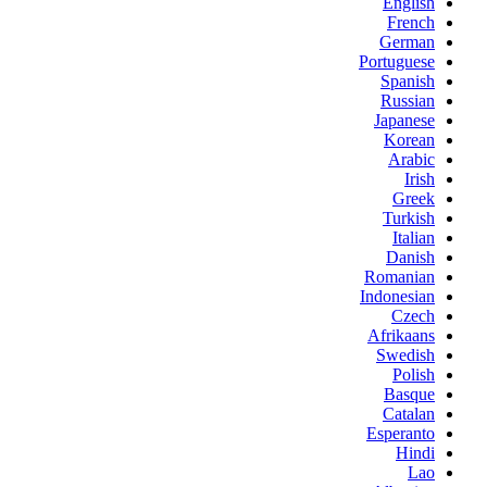
English
French
German
Portuguese
Spanish
Russian
Japanese
Korean
Arabic
Irish
Greek
Turkish
Italian
Danish
Romanian
Indonesian
Czech
Afrikaans
Swedish
Polish
Basque
Catalan
Esperanto
Hindi
Lao