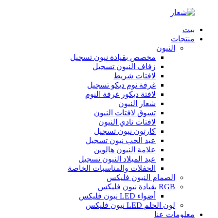
بيت
منتجات
النيون
مخصص بقيادة نيون تسجيل
زفاف النيون تسجيل
لافتات شريط
غرفة نوم ديكو تسجيل
لافتة ديكور غرفة النوم
شعار النيون
تسوق لافتات النيون
لافتات نادي النيون
كارتون نيون تسجيل
عيد الحب نيون تسجيل
علامة النيون هالوين
عيد الميلاد النيون تسجيل
الحفلات والمناسبات الخاصة
الصمام النيون فليكس
RGB بقيادة نيون فليكس
أضواء LED نيون فليكس
لون الحلم LED نيون فليكس
معلومات عنا