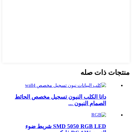
منتجات ذات صله
داتا الكلب النيون تسجيل مخصص الحائط
الصمام النيون ...
SMD 5050 RGB LED شريط ضوء