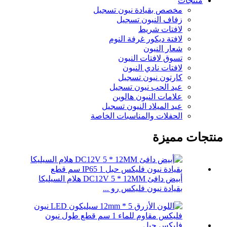
منتجات
مخصص بقيادة نيون تسجيل
زفاف النيون تسجيل
لافتات شريط
لافتة ديكور غرفة النوم
شعار النيون
تسوق لافتات النيون
لافتات نادي النيون
كارتون نيون تسجيل
عيد الحب نيون تسجيل
علامات النيون هالوين
عيد الميلاد النيون تسجيل
الحفلات والمناسبات الخاصة
منتجات مميزة
أبيض دافئ DC12V 5 * 12MM هلام السيليكا
بقيادة نيون فليكس رو ...