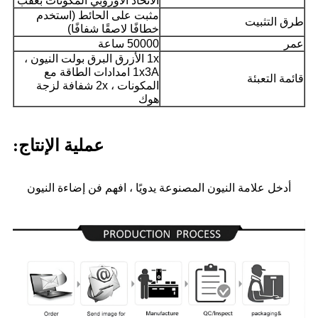
الاتحاد الأوروبي المكونات بعقب
مثبت على الحائط (استخدم
طرق التثبيت
خطافًا لاصقًا شفافًا)
عمر
50000 ساعة
1x الأزرق البرق بولت النيون ،
1x3A امدادات الطاقة مع
قائمة التعبئة
المكونات ، 2x شفافة لزجة
هوك
عملية الإنتاج:
أدخل علامة النيون المصنوعة يدويًا ، افهم فن إضاءة النيون