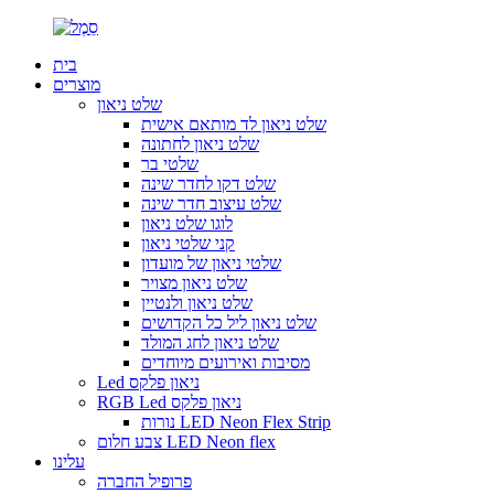
בית
מוצרים
שלט ניאון
שלט ניאון לד מותאם אישית
שלט ניאון לחתונה
שלטי בר
שלט דקו לחדר שינה
שלט עיצוב חדר שינה
לוגו שלט ניאון
קני שלטי ניאון
שלטי ניאון של מועדון
שלט ניאון מצויר
שלט ניאון ולנטיין
שלט ניאון ליל כל הקדושים
שלט ניאון לחג המולד
מסיבות ואירועים מיוחדים
Led ניאון פלקס
RGB Led ניאון פלקס
נורות LED Neon Flex Strip
צבע חלום LED Neon flex
עלינו
פרופיל החברה