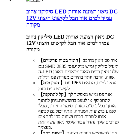
סיליקון צהוב LED ניאון רצועת אורות DC
12V עמיד למים אור חבל לקישוט חיצוני
מקורה
סיליקון צהוב LED ניאון רצועת אורות DC
12V עמיד למים אור חבל לקישוט חיצוני
מקורה
】אור פס ניאון מורכב
【חומר בטוח פרימיום
עם SMD 2835 ומעיל סיליקון גמיש מוקף.פסי
ה-LED שלנו ניאון רכים מאוד ומוארים באופן
שווה, הרבה יותר בהירים מנורות פס רגילות.
עם IP65 עמיד למים, מתאים
【חסין מים 】
לקישוט פנים וחוץ.
אור פס גמיש מאפשר לך
【קל להתקנה】
להתכופף או לעצב בחופשיות.ניתן לחתוך
אותך בכל 1 ס"מ לאורך סימני החיתוך, מבלי
לפגוע ברצועות המנוחה. אתה יכול גם לכופף
אותו לצורות רבות ושונות כדי להתאים
לצרכים שלך.נהדר עבור שלטי ניאון עשה זאת
בעצמך.
ניתן להשתמש בנורות רצועת
【יישום רחב】