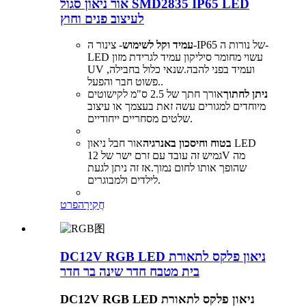
אור ניאון סגול SMD2835 IP65 LED
לעיצוב פנים וחוץ
עמיד וקל לשימוש
- צינור ה-IP65 של נורות ה-
LED עשוי מחומר סיליקון עמיד לגרידת מזון
UV ועמיד בפני להבה.שנאי כלול בחבילה,
פשוט חבר והפעל..
ניתן לחתוך
אורך חתך של 2.5 ס"מ לקישוטים
מיוחדים למגורים עשה זאת בעצמך או עיצוב
שלטים מסחריים ייחודיים.
בטוח וחיסכון באנרגיה
אור חבל ניאון LED
גמיש זה עובד עם זרם ישר של 12V מה
שהופך אותו לחום נמוך.אז זה ניתן לגעת
לילדים ולמבוגרים.
חֲקִירָה
פרט
DC12V RGB LED ניאון פלקס לתאורת
בית מטבח חדר שינה בר חדר
DC12V RGB LED ניאון פלקס לתאורת