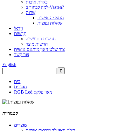
בקרת איכות
למה לבחור ב-Vasten?
שֵׁרוּת
התאמה אישית
שאלות נפוצות
וִידֵאוֹ
חֲדָשׁוֹת
חדשות התעשייה
חדשות מוצר
צור שלט ניאון מותאם אישית
צור קשר
English
בית
מוצרים
RGB Led ניאון פלקס
קטגוריות
מוצרים
שלט ניאון לד מותאם אישית