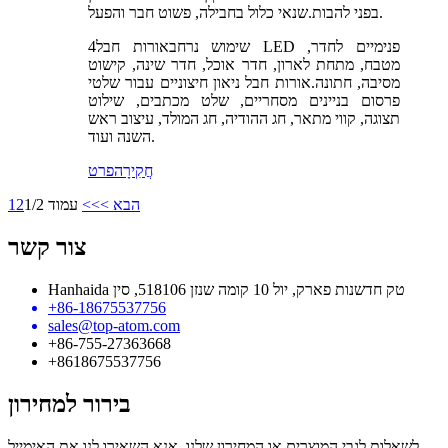
בפני להבות.שנאי כלול בחבילה, פשוט חבר והפעל.
שימוש נרחב
אורות חבל LED פנימיים לחדר,
4
מטבח, מתחת לארון, חדר אוכל, חדר שינה, קישוט
מסיבה, חתונה.אורות חבל ניאון חיצוניים עבור שלטי
פרסום בניינים מסחריים, שלט מכתבים, שילוט
תצוגה, קווי מתאר, חג ההודיה, חג המולד, עיצוב ראש
השנה ועוד.
חֲקִירָה
פרט
הבא >
>>
עמוד 1/2
2
1
צור קשר
Hanhaida טק חדשנות פארק, יול 10 קומה שנזן 518106, סין
+86-18675537756
sales@top-atom.com
+86-755-27363668
+8618675537756
בירור למחירון
לשאלות לגבי המוצרים או המחירון שלנו, אנא השאירו לנו את האימייל