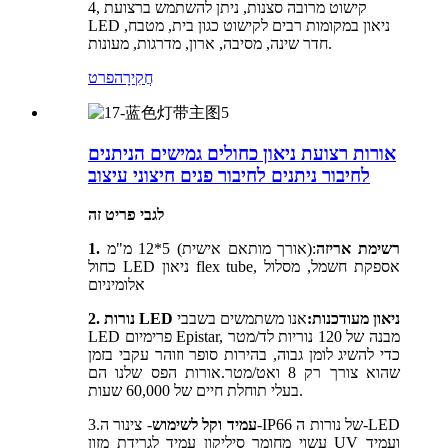
4, קישוט מרובה סצנות, ניתן להשתמש ברצועת
LED ניאון במקומות רבים לקישוט כגון בית, מטבח,
חדר שינה, מסיבה, ארון, מדרגות, מעונות.
חֲקִירָה
פרט
אורות רצועת ניאון כחולים גמישים הניתנים
לחיבור ניתנים לחיבור פנים חיצוני עיצוב
לגבי פריט זה
1. רשימת אריזה
:(אורך מותאם אישית) 5*12 מ"מ
כחול LED ניאון flex tube, אספקת חשמל, מסלול
אלומיניום
2. נורות LED ניאון מעודכנות:
אנו משתמשים בשבבי
LED פרימיום Epistar, מבנה של 120 נוריות לד/מטר
כדי להשיג לומן גבוה, בהירות סופר וזוהר עקבי בזמן
שהוא צורך רק 8 ואט/מטר.אורות הפס שלנו הם
בעלי תוחלת חיים של 60,000 שעות.
עמיד וקל לשימוש
- צינור ה-IP66 של נורות ה-LED
3.
עשוי מחומר סיליקון עמיד לגרידת מזון UV ועמיד