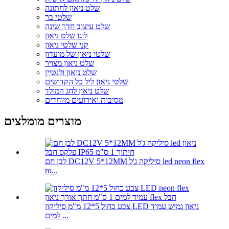
שלט ניאון לחתונה
שלטי בר
שלט עיצוב חדר שינה
לוגו שלט ניאון
קני שלטי ניאון
שלטי ניאון של מועדון
שלט ניאון מצויר
שלט ניאון ולנטיין
שלטי ניאון ליל כל הקדושים
שלט ניאון לחג המולד
מסיבות ואירועים מיוחדים
מוצרים מומלצים
לבן חם DC12V 5*12MM סיליקה ג'ל led neon flex
ro...
צבע כחול 5*12 מ"מ סיליקון LED ניאון גמיש עמיד
למים ...