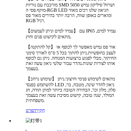
מורכבת עם נוריות SMD 5050 ושרוול סיליקון גמיש
מוקף.פסי ה-RGB LED הניאון שלנו רכים מאוד
ומוארים באופן שווה, הרבה יותר בהירים מאור פס
RGB רגיל.
【עמיד למים וניתן לעמעום】 עם IP65 עמיד למים,
מתאים לקישוט פנים וחוץ.
【קל להתקנה】 אור פס גמיש מאפשר לך לכופף או
לעצב בחופשיות.ניתן לחתוך בכל 5 ס"מ לאורך סימני
החיתוך, מבלי לפגוע ברצועות המנוחה. ניתן גם לכופף
אותו לצורות שונות.נהדר עבור שלטי ניאון עשה זאת
בעצמך.
【שימוש נרחב】 מתאים לשימוש פנימי וחיצוני.ניתן
להשתמש בפנסי LED ניאון לחדר שינה, מטבח, בר,
סלון, מלון וכו', הבחירה הטובה ביותר למתן תודה, חג
המולד, שנה טובה, קישוט מסיבת עשה זאת בעצמך
משפחתית.
חֲקִירָה
פרט