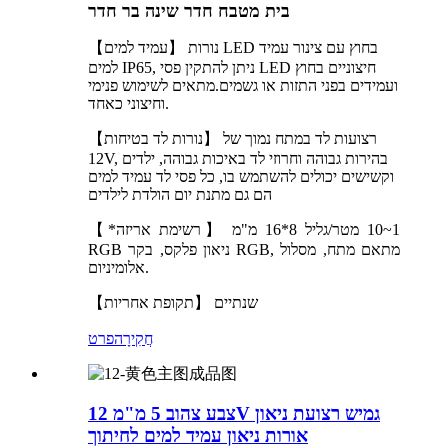
בית מטבח חדר שינה בר חדר
【עמיד למים】 נורות LED בחוץ עם צינור עמיד
למים IP65, ניתן להתקין פסי LED חיצוניים בחוץ
ועמידים בפני התזות או גשמים.מתאים לשימוש פנימי
וחיצוני כאחד.
【נורות לד בטיחות】 רצועות לד במתח נמוך של
12V, בהירות גבוהה וחרוזי לד באיכות גבוהה, ילדים
וקשישים יכולים להשתמש בו, כל פסי לד עמיד למים
הם גם מתנת יום הולדת לילדים
【*רשימת אריזה】 1~10 מטר/גליל 8*16 מ"מ
RGB ניאון פלקס, בקר RGB, מתאם מתח, מסלול
אלומיניום.
【תקופת אחריות】 שנתיים
חֲקִירָה
פרט
צבע צהוב 5 מ"מ 12V גמיש רצועת ניאון
אורות ניאון עמיד למים לחיתוך