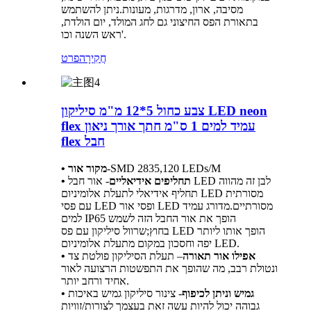
מסיבה, ארון, מדרגות, מעונות.ניתן להשתמש
בתאורת הפס החיצוני גם לחג המולד, יום הולדת,
ראש השנה וכו'.
חֲקִירָה
פרט
צבע כחול 5*12 מ"מ סיליקון LED neon
flex עמיד למים 1 ס"מ חתך אורך ניאון
flex חבל
SMD 2835,120 LEDs/M
-
• מקור אור
• תחליפים אידיאליים
- אור חבל LED לבן זה מהווה
תחליף אידיאלי לתעלת אלומיניום LED מסורתית
עם פסי LED ופסי אור LED מסורתיים.מדורג עמיד
למים IP65 הופך את אור החבל הזה לשמש
בחוץ;שרוול סיליקון עם פס LED הופך אותו ליותר
יפה וחסכון במקום מתעלת אלומיניום LED.
• אפילו אור תאורה
– תעלת הסיליקון פולטת צד
ונטולת רבב, מה שהופך את התפשטות הרצועה לאור
אחיד ורחב יותר.
• גמיש וניתן לכיפוף
- צינור סיליקון גמיש באיכות
גבוהה יכול להיות עשה זאת בעצמך לצורות/זוויות