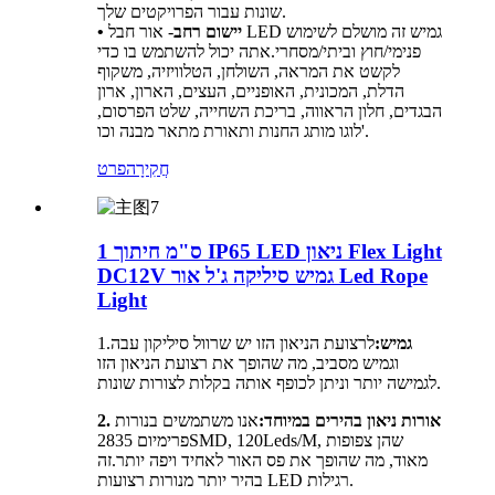
שונות עבור הפרויקטים שלך.
• יישום רחב
- אור חבל LED גמיש זה מושלם לשימוש
פנימי/חוץ וביתי/מסחרי.אתה יכול להשתמש בו כדי
לקשט את המראה, השולחן, הטלוויזיה, משקוף
הדלת, המכונית, האופניים, העצים, הארון, ארון
הבגדים, חלון הראווה, בריכת השחייה, שלט הפרסום,
לוגו מותג החנות ותאורת מתאר מבנה וכו'.
חֲקִירָה
פרט
1 ס"מ חיתוך IP65 LED ניאון Flex Light
DC12V גמיש סיליקה ג'ל אור Led Rope
Light
גמיש:
לרצועת הניאון הזו יש שרוול סיליקון עבה
1.
וגמיש מסביב, מה שהופך את רצועת הניאון הזו
לגמישה יותר וניתן לכופף אותה בקלות לצורות שונות.
2. אורות ניאון בהירים במיוחד:
אנו משתמשים בנורות
פרימיום 2835SMD, 120Leds/M, שהן צפופות
מאוד, מה שהופך את פס האור לאחיד ויפה יותר.זה
בהיר יותר מנורות רצועות LED רגילות.