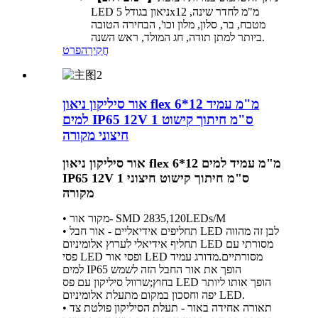
LED ניאון בגודל 5x12 מ"מ לחדר שינה,
מטבח, בר, סלון, מלון וכו', הבחירה הטובה
ביותר למתן תודה, חג המולד, ראש השנה.
חֲקִירָה
פרט
אור סיליקון ניאון flex 6*12 מ"מ עמיד
למים IP65 12V 1 ס"מ חיתוך קישוט
חיצוני מקורה
אור סיליקון ניאון flex 6*12 מ"מ עמיד למים
IP65 12V 1 ס"מ חיתוך קישוט חיצוני
מקורה
• מקור אור- SMD 2835,120LEDs/M
• תחליפים אידיאליים - אור חבל LED לבן זה מהווה
תחליף אידיאלי לערוץ אלומיניום LED מסורתי עם
פסי LED ופסי אור LED מסורתיים.מדורג עמיד
למים IP65 הופך את אור החבל הזה לשמש
בחוץ;שרוול סיליקון עם פס LED הופך אותו ליותר
יפה וחסכון במקום מתעלת אלומיניום LED.
• תאורה אחידה באור - תעלת הסיליקון פולטת צד