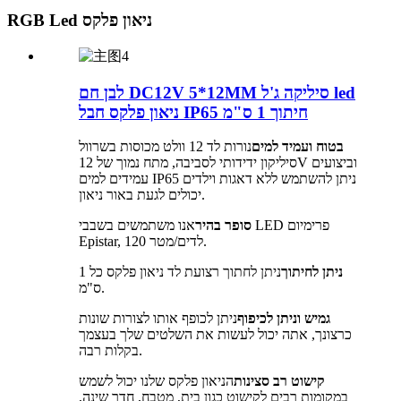
RGB Led ניאון פלקס
לבן חם DC12V 5*12MM סיליקה ג'ל led
ניאון פלקס חבל IP65 חיתוך 1 ס"מ
בטוח ועמיד למים
נורות לד 12 וולט מכוסות בשרוול
סיליקון ידידותי לסביבה, מתח נמוך של 12V וביצועים
עמידים למים IP65 ניתן להשתמש ללא דאגות וילדים
יכולים לגעת באור ניאון.
סופר בהיר
אנו משתמשים בשבבי LED פרימיום
Epistar, 120 לדים/מטר.
ניתן לחיתוך
ניתן לחתוך רצועת לד ניאון פלקס כל 1
ס"מ.
גמיש וניתן לכיפוף
ניתן לכופף אותו לצורות שונות
כרצונך, אתה יכול לעשות את השלטים שלך בעצמך
בקלות רבה.
קישוט רב סצינות
הניאון פלקס שלנו יכול לשמש
במקומות רבים לקישוט כגון בית, מטבח, חדר שינה,