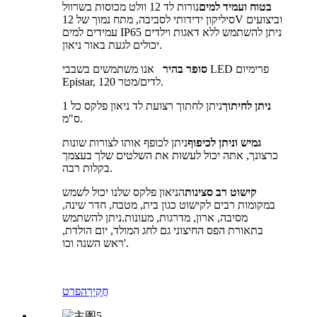
בטוח ועמיד למים
נורות לד 12 וולט מכוסות בשרוול
סיליקון ידידותי לסביבה, מתח נמוך של 12V וביצועים
עמידים למים IP65 ניתן להשתמש ללא דאגות וילדים
יכולים לגעת באור ניאון.
סופר בהיר
אנו משתמשים בשבבי LED פרימיום
Epistar, 120 לדים/מטר.
ניתן לחיתוך
ניתן לחתוך רצועת לד ניאון פלקס כל 1
ס"מ.
גמיש וניתן לכיפוף
ניתן לכופף אותו לצורות שונות
כרצונך, אתה יכול לעשות את השלטים שלך בעצמך
בקלות רבה.
קישוט רב סצינות
הניאון פלקס שלנו יכול לשמש
במקומות רבים לקישוט כגון בית, מטבח, חדר שינה,
מסיבה, ארון, מדרגות, מעונות.ניתן להשתמש
בתאורת הפס החיצוני גם לחג המולד, יום הולדת,
ראש השנה וכו'.
חֲקִירָה
פרט