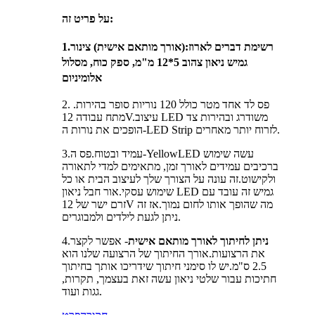
על פריט זה:
רשימת דברים לארוז
:(אורך מותאם אישית) צינור
1.
גמיש ניאון צהוב 5*12 מ"מ, ספק כוח, מסלול
אלומיניום
2. פס לד אחד מטר כולל 120 נוריות סופר בהירות.
מתח עבודה 12V.עיצוב LED משודרג ובהירות צד
הופכים את נורות ה-LED Strip לזרוח יותר מאחרים.
3.עמיד ובטוח.פס ה-YellowLED עשה שימוש
ברכיבים עמידים לאורך זמן, מתאימים למדי לתאורה
ולקישוט.זה עונה על הצורך שלך לעיצוב הבית או כל
שימוש עסקי.אור חבל ניאון LED גמיש זה עובד עם
זרם ישר של 12V מה שהופך אותו לחום נמוך.אז זה
ניתן לגעת לילדים ולמבוגרים.
ניתן לחיתוך לאורך מותאם אישית
- אפשר לקצר
4.
את הרצועות.אורך החיתוך של הרצועה שלנו הוא
2.5 ס"מ.יש לו סימני חיתוך שידריכו אותך בחיתוך
חתיכות עבור שלטי ניאון עשה זאת בעצמך, תקרות,
גגות ועוד.