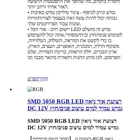
וחסרת כתמים, מה שהופך את התפשטות הרצועה
לאור אחיד ורחב יותר.
• גמיש וניתן לכיפוף - צינור סיליקון גמיש באיכות
גבוהה יכול להיות עשה זאת בעצמך לצורות/זוויות
שונות עבור הפרויקטים שלך.
• יישום רחב - אור חבל LED גמיש זה מושלם
לשימוש פנימי/חוץ וביתי/מסחרי.אתה יכול להשתמש
בו כדי לקשט את המראה, השולחן, הטלוויזיה,
משקוף הדלת, המכונית, האופניים, העצים, הארון,
ארון הבגדים, חלון הראווה, בריכת השחייה, שלט
הפרסום, לוגו מותג החנות ותאורת מתאר מבנה וכו'.
חֲקִירָה
פרט
SMD 5050 RGB LED רצועת אור ניאון
DC 12V גמיש עמיד למים עיצוב פנים/חוץ
SMD 5050 RGB LED רצועת אור ניאון
DC 12V גמיש עמיד למים עיצוב פנים/חוץ
【חומר בטוח פרימיום】 רצועת ה-RGB ניאון