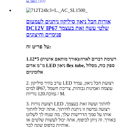
חֲקִירָה
פרט
אורות חבל ניאון סיליקון ניתנים לעמעום
DC12V IP67 שלטי עשה זאת בעצמך
פנימיים וחיצונים
על פריט זה:
רשימת דברים לארוז
:(אורך מותאם אישית) 5*12
1.
מ"מ אדום LED ניאון flex tube, ספק כוח, מסלול
אלומיניום
2. ערב בהיר סיליקון LED רצועת חבל ניאון, עמיד
למים IP67, עוצמה ואמינות גבוהות, צריכת חשמל
נמוכה.120 נוריות / M.
3. רצועת נורות LED לחתוך ועשה זאת בעצמך,
רצועה גמישה זו ניתנת לחיתוך, אתה יכול לחתוך
אותו על סמך הדרישות שלך, מה שנוח לך לשלוט
באורך. זה ניתן לכיפוף, אתה יכול לעשות שלטים או
אותיות בדפוס שונה לבד.