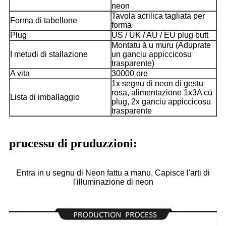
neon
Tavola acrilica tagliata per
Forma di tabellone
forma
Plug
US / UK / AU / EU plug butt
Montatu à u muru (Aduprate
I metudi di stallazione
un ganciu appiccicosu
trasparente)
A vita
30000 ore
1x segnu di neon di gestu
rosa, alimentazione 1x3A cù
Lista di imballaggio
plug, 2x ganciu appiccicosu
trasparente
prucessu di pruduzzioni:
Entra in u segnu di Neon fattu a manu, Capisce l'arti di
l'illuminazione di neon