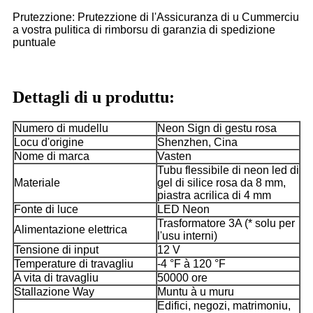
Prutezzione: Prutezzione di l'Assicuranza di u Cummerciu
a vostra pulitica di rimborsu di garanzia di spedizione
puntuale
Dettagli di u produttu:
Numero di mudellu
Neon Sign di gestu rosa
Locu d'origine
Shenzhen, Cina
Nome di marca
Vasten
Tubu flessibile di neon led di
Materiale
gel di silice rosa da 8 mm,
piastra acrilica di 4 mm
Fonte di luce
LED Neon
Trasformatore 3A (* solu per
Alimentazione elettrica
l'usu interni)
Tensione di input
12 V
Temperature di travagliu
-4 °F à 120 °F
A vita di travagliu
50000 ore
Stallazione Way
Muntu à u muru
Edifici, negozi, matrimoniu,