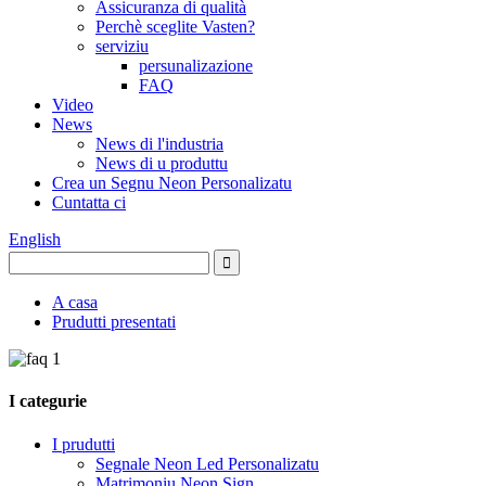
Assicuranza di qualità
Perchè sceglite Vasten?
serviziu
persunalizazione
FAQ
Video
News
News di l'industria
News di u produttu
Crea un Segnu Neon Personalizatu
Cuntatta ci
English
A casa
Prudutti presentati
I categurie
I prudutti
Segnale Neon Led Personalizatu
Matrimoniu Neon Sign