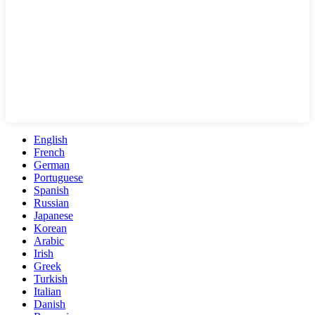
English
French
German
Portuguese
Spanish
Russian
Japanese
Korean
Arabic
Irish
Greek
Turkish
Italian
Danish