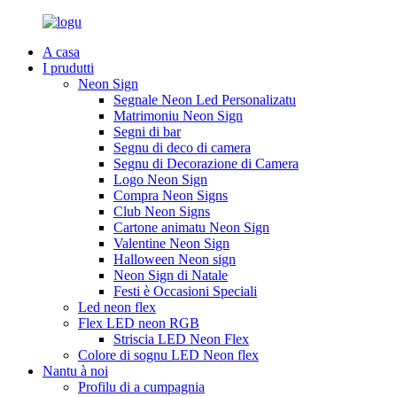
A casa
I prudutti
Neon Sign
Segnale Neon Led Personalizatu
Matrimoniu Neon Sign
Segni di bar
Segnu di deco di camera
Segnu di Decorazione di Camera
Logo Neon Sign
Compra Neon Signs
Club Neon Signs
Cartone animatu Neon Sign
Valentine Neon Sign
Halloween Neon sign
Neon Sign di Natale
Festi è Occasioni Speciali
Led neon flex
Flex LED neon RGB
Striscia LED Neon Flex
Colore di sognu LED Neon flex
Nantu à noi
Profilu di a cumpagnia