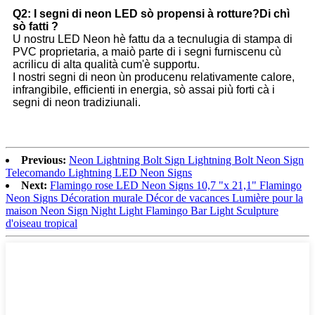
Q2: I segni di neon LED sò propensi à rotture?Di chì
sò fatti ?
U nostru LED Neon hè fattu da a tecnulugia di stampa di
PVC proprietaria, a maiò parte di i segni furniscenu cù
acrilicu di alta qualità cum'è supportu.
I nostri segni di neon ùn producenu relativamente calore,
infrangibile, efficienti in energia, sò assai più forti cà i
segni di neon tradiziunali.
Previous:
Neon Lightning Bolt Sign Lightning Bolt Neon Sign
Telecomando Lightning LED Neon Signs
Next:
Flamingo rose LED Neon Signs 10,7 "x 21,1" Flamingo
Neon Signs Décoration murale Décor de vacances Lumière pour la
maison Neon Sign Night Light Flamingo Bar Light Sculpture
d'oiseau tropical