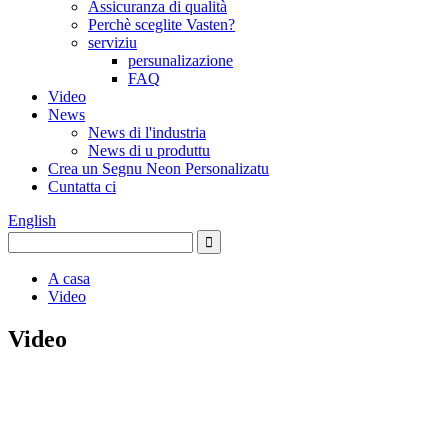
Assicuranza di qualità
Perchè sceglite Vasten?
serviziu
persunalizazione
FAQ
Video
News
News di l'industria
News di u produttu
Crea un Segnu Neon Personalizatu
Cuntatta ci
English
A casa
Video
Video