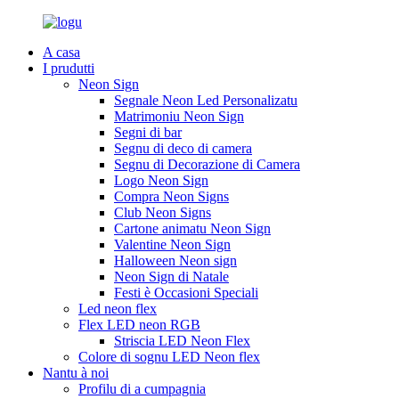
A casa
I prudutti
Neon Sign
Segnale Neon Led Personalizatu
Matrimoniu Neon Sign
Segni di bar
Segnu di deco di camera
Segnu di Decorazione di Camera
Logo Neon Sign
Compra Neon Signs
Club Neon Signs
Cartone animatu Neon Sign
Valentine Neon Sign
Halloween Neon sign
Neon Sign di Natale
Festi è Occasioni Speciali
Led neon flex
Flex LED neon RGB
Striscia LED Neon Flex
Colore di sognu LED Neon flex
Nantu à noi
Profilu di a cumpagnia