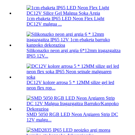
1cm ebaketa IP65 LED Neon Flex Light
DC12V malgua ...
Silikonazko neon argi argia 6*12mm iragazgaitza
IP65 12V...
DC12V kolore arrosa 5 * 12MM silize gel led
neon flex rop...
SMD 5050 RGB LED Neon Argiaren Strip DC
12V malgu...