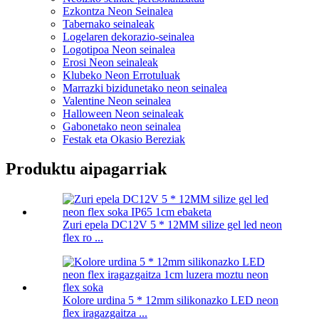
Ezkontza Neon Seinalea
Tabernako seinaleak
Logelaren dekorazio-seinalea
Logotipoa Neon seinalea
Erosi Neon seinaleak
Klubeko Neon Errotuluak
Marrazki bizidunetako neon seinalea
Valentine Neon seinalea
Halloween Neon seinaleak
Gabonetako neon seinalea
Festak eta Okasio Bereziak
Produktu aipagarriak
Zuri epela DC12V 5 * 12MM silize gel led neon
flex ro ...
Kolore urdina 5 * 12mm silikonazko LED neon
flex iragazgaitza ...