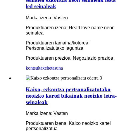
led seinaleak
Marka izena: Vasten
Produktuaren izena: Heart love name neon
seinalea
Produktuaren tamaina/kolorea:
Pertsonalizatutako laguntza
Produktuaren prezioa: Negoziazio prezioa
kontsulta
xehetasuna
Kaixo, ezkontza pertsonalizatutako
neoizko kartel bikainak neoizko letra-
seinaleak
Marka izena: Vasten
Produktuaren izena: Kaixo neoizko kartel
pertsonalizatua