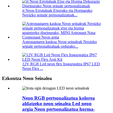
rt Neon Errotuluak Etxerako eta Hormarako
Neoizko seinale pertsonalizatuak...
Astronautaren kaskoa Neon seinaleak Neoizko
seinale pertsonalizatuak ordurako...
12V RGB Led neon flex Iragazgaitza IP67 LED
Neon Flex ...
Ezkontza Neon Seinalea
Neon RGB pertsonalizatua kolorea
aldatzeko neon seinalea Led neon
argia Neon pertsonalizatua horma-