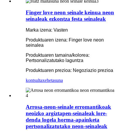
Finger love neon seinale keinua neon
seinaleak ezkontza festa seinaleak
Marka izena: Vasten
Produktuaren izena: Finger love neon
seinalea
Produktuaren tamaina/kolorea:
Pertsonalizatutako laguntza
Produktuaren prezioa: Negoziazio prezioa
kontsulta
xehetasuna
Arrosa-neon-seinale erromantikoak
neoizko argiztapen-seinaleak lore-
denda logela horma-apainketa
pertsonalizatutako neon-seinaleak