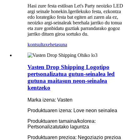
Hasi zure festa estiloan Let's Party neoizko LED
argi seinale honekin.Igerilekuko festa, ezkontza
edo lorategiko festa bat egiten ari zaren ala ez,
neoizko argi-seinaleak berehala jarriko du tonua
eta zure gonbidatu guztiak parrandarako gogoz
jarriko dituen giroa sortuko du.
kontsulta
xehetasuna
Vasten Drop Shipping Logotipo
pertsonalizatua gutun-seinalea led
gutuna maitasun neon-seinalea
kentzeko
Marka izena: Vasten
Produktuaren izena: Love neon seinalea
Produktuaren tamaina/kolorea:
Pertsonalizatutako laguntza
Produktuaren prezioa: Negoziazio prezioa