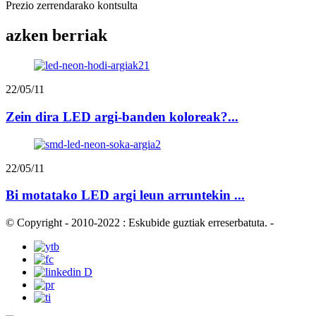
Prezio zerrendarako kontsulta
azken berriak
22/05/11
Zein dira LED argi-banden koloreak?...
22/05/11
Bi motatako LED argi leun arruntekin ...
© Copyright - 2010-2022 : Eskubide guztiak erreserbatuta.
-