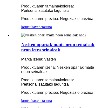
Produktuaren tamaina/kolorea:
Pertsonalizatutako laguntza
Produktuaren prezioa: Negoziazio prezioa
kontsulta
xehetasuna
Nesken opariak maite neon seinaleak
neon letra seinaleak
Marka izena: Vasten
Produktuaren izena: Nesken opariak maite
neon seinaleak
Produktuaren tamaina/kolorea:
Pertsonalizatutako laguntza
Produktuaren prezioa: Negoziazio prezioa
kontsulta
xehetasuna