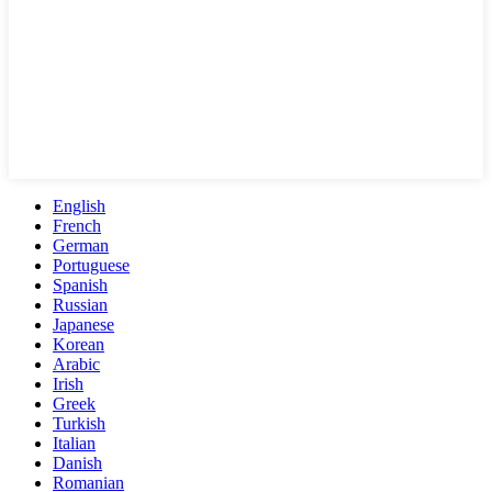
English
French
German
Portuguese
Spanish
Russian
Japanese
Korean
Arabic
Irish
Greek
Turkish
Italian
Danish
Romanian