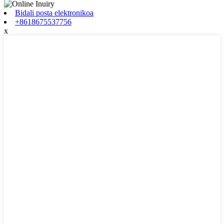
Bidali posta elektronikoa
+8618675537756
x