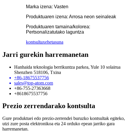
Marka izena: Vasten
Produktuaren izena: Arrosa neon seinaleak
Produktuaren tamaina/kolorea:
Pertsonalizatutako laguntza
kontsulta
xehetasuna
Jarri gurekin harremanetan
Hanhaida teknologia berrikuntza parkea, Yule 10 solairua
Shenzhen 518106, Txina
+86-18675537756
sales@top-atom.com
+86-755-27363668
+8618675537756
Prezio zerrendarako kontsulta
Gure produktuei edo prezio-zerrendei buruzko kontsultak egiteko,
utzi zure posta elektronikoa eta 24 orduko epean jarriko gara
harremanetan.