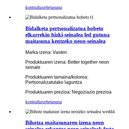
kontsulta
xehetasuna
Bidalketa pertsonalizatua hobeto
elkarrekin hizki-seinalea led gutuna
maitasuna kentzeko neon-seinalea
Marka izena: Vasten
Produktuaren izena: Better together neon
seinale
Produktuaren tamaina/kolorea:
Pertsonalizatutako laguntza
Produktuaren prezioa: Negoziazio prezioa
kontsulta
xehetasuna
Bihotza maitasunaren izena neon
seinalea ezkontza neon seinaleak festa