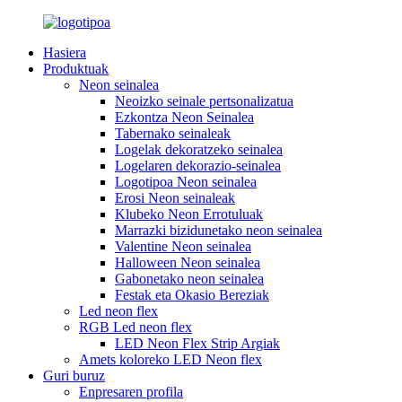
Hasiera
Produktuak
Neon seinalea
Neoizko seinale pertsonalizatua
Ezkontza Neon Seinalea
Tabernako seinaleak
Logelak dekoratzeko seinalea
Logelaren dekorazio-seinalea
Logotipoa Neon seinalea
Erosi Neon seinaleak
Klubeko Neon Errotuluak
Marrazki bizidunetako neon seinalea
Valentine Neon seinalea
Halloween Neon seinalea
Gabonetako neon seinalea
Festak eta Okasio Bereziak
Led neon flex
RGB Led neon flex
LED Neon Flex Strip Argiak
Amets koloreko LED Neon flex
Guri buruz
Enpresaren profila