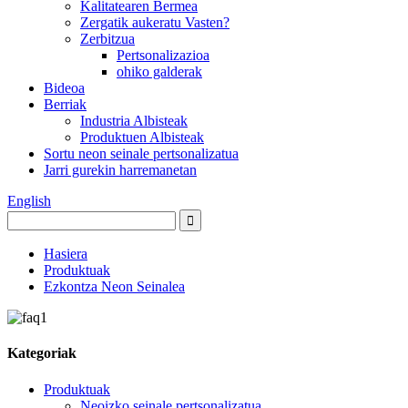
Kalitatearen Bermea
Zergatik aukeratu Vasten?
Zerbitzua
Pertsonalizazioa
ohiko galderak
Bideoa
Berriak
Industria Albisteak
Produktuen Albisteak
Sortu neon seinale pertsonalizatua
Jarri gurekin harremanetan
English
Hasiera
Produktuak
Ezkontza Neon Seinalea
Kategoriak
Produktuak
Neoizko seinale pertsonalizatua