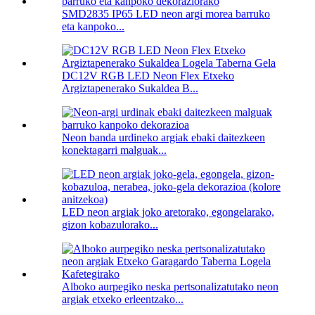
SMD2835 IP65 LED neon argi morea barruko
eta kanpoko...
DC12V RGB LED Neon Flex Etxeko
Argiztapenerako Sukaldea B...
Neon banda urdineko argiak ebaki daitezkeen
konektagarri malguak...
LED neon argiak joko aretorako, egongelarako,
gizon kobazulorako...
Alboko aurpegiko neska pertsonalizatutako neon
argiak etxeko erleentzako...