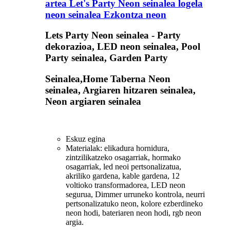
artea Let's Party Neon seinalea logela
neon seinalea Ezkontza neon
Lets Party Neon seinalea - Party
dekorazioa, LED neon seinalea, Pool
Party seinalea, Garden Party
Seinalea,Home Taberna Neon
seinalea, Argiaren hitzaren seinalea,
Neon argiaren seinalea
Eskuz egina
Materialak: elikadura hornidura,
zintzilikatzeko osagarriak, hormako
osagarriak, led neoi pertsonalizatua,
akriliko gardena, kable gardena, 12
voltioko transformadorea, LED neon
segurua, Dimmer urruneko kontrola, neurri
pertsonalizatuko neon, kolore ezberdineko
neon hodi, bateriaren neon hodi, rgb neon
argia.