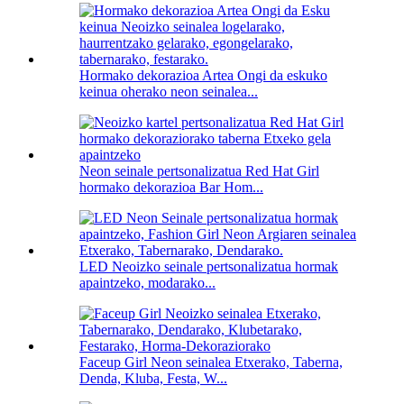
Hormako dekorazioa Artea Ongi da eskuko
keinua oherako neon seinalea...
Neon seinale pertsonalizatua Red Hat Girl
hormako dekorazioa Bar Hom...
LED Neoizko seinale pertsonalizatua hormak
apaintzeko, modarako...
Faceup Girl Neon seinalea Etxerako, Taberna,
Denda, Kluba, Festa, W...