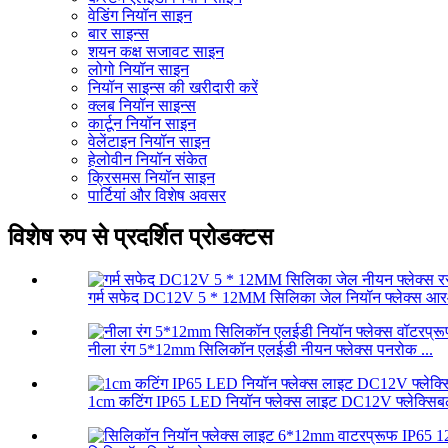
वेडिंग नियॉन साइन
बार साइन्स
शयन कक्ष सजावट साइन
लोगो नियॉन साइन
नियॉन साइन्स की खरीदारी करें
क्लब नियॉन साइन्स
कार्टून नियॉन साइन
वेलेंटाइन नियॉन साइन
हेलोवीन नियॉन संकेत
क्रिसमस नियॉन साइन
पार्टियां और विशेष अवसर
विशेष रुप से प्रदर्शित प्रोडक्टस
गर्म सफेद DC12V 5 * 12MM सिलिका जेल नियॉन फ्लेक्स आरओ क
नीला रंग 5*12mm सिलिकॉन एलईडी नीयन फ्लेक्स पनरोक ...
1cm कटिंग IP65 LED नियॉन फ्लेक्स लाइट DC12V फ्लेक्सिबल