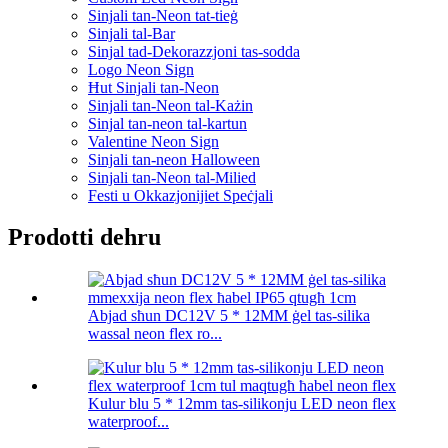
Sinjali tan-Neon tat-tieġ
Sinjali tal-Bar
Sinjal tad-Dekorazzjoni tas-sodda
Logo Neon Sign
Ħut Sinjali tan-Neon
Sinjali tan-Neon tal-Każin
Sinjal tan-neon tal-kartun
Valentine Neon Sign
Sinjali tan-neon Halloween
Sinjali tan-Neon tal-Milied
Festi u Okkazjonijiet Speċjali
Prodotti dehru
Abjad sħun DC12V 5 * 12MM ġel tas-silika
wassal neon flex ro...
Kulur blu 5 * 12mm tas-silikonju LED neon flex
waterproof...