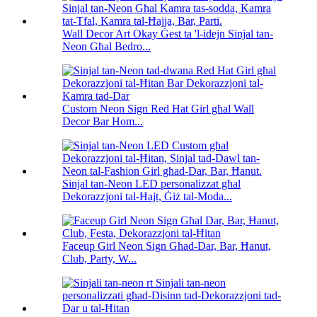
Wall Decor Art Okay Ġest ta 'l-idejn Sinjal tan-
Neon Għal Bedro...
Custom Neon Sign Red Hat Girl għal Wall
Decor Bar Hom...
Sinjal tan-Neon LED personalizzat għal
Dekorazzjoni tal-Ħajt, Ġiż tal-Moda...
Faceup Girl Neon Sign Għad-Dar, Bar, Ħanut,
Club, Party, W...