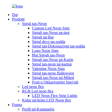
Dar
Prodotti
Sinjal tan-Neon
Custom Led Neon Sign
Sinjali tan-Neon tat-tieġ
Sinjali tal-Bar
Sinjal deco tas-sodda
Sinjal tad-Dekorazzjoni tas-sodda
Logo Neon Sign
Ħut Sinjali tan-Neon
Sinjali tan-Neon tal-Każin
Sinjal tan-neon tal-kartun
Valentine Neon Sign
Sinjal tan-neon Halloween
Sinjali tan-Neon tal-Milied
Festi u Okkazjonijiet Speċjali
Led neon flex
RGB Led neon flex
LED Neon Flex Strip Lights
Kulur tal-ħolm LED Neon flex
Fuqna
Profil tal-Kumpanija