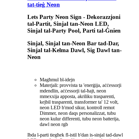
tat-tieġ Neon
Lets Party Neon Sign - Dekorazzjoni
tal-Partit, Sinjal tan-Neon LED,
Sinjal tal-Party Pool, Parti tal-Ġnien
Sinjal, Sinjal tan-Neon Bar tad-Dar,
Sinjal tal-Kelma Dawl, Sig Dawl tan-
Neon
Magħmul bl-idejn
Materjali: provvista ta 'enerġija, aċċessorji
mdendlin, aċċessorji tal-ħajt, neon
mmexxija apposta, akriliku trasparenti,
kejbil trasparenti, transformer ta' 12 volt,
neon LED b'mod sikur, kontroll remot
Dimmer, neon daqs personalizzat, tubu
neon kulur differenti, tubu neon batterija,
dawl neon rgb
Ibda l-parti tiegħek fl-istil b'dan is-sinjal tad-dawl