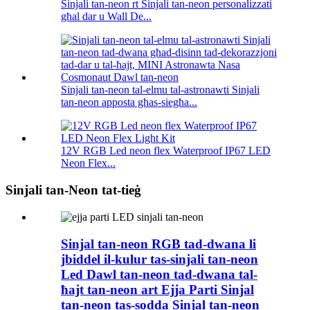
Sinjali tan-neon rt Sinjali tan-neon personalizzati
għal dar u Wall De...
Sinjali tan-neon tal-elmu tal-astronawti Sinjali
tan-neon apposta għas-siegħa...
12V RGB Led neon flex Waterproof IP67 LED
Neon Flex...
Sinjali tan-Neon tat-tieġ
Sinjal tan-neon RGB tad-dwana li
jbiddel il-kulur tas-sinjali tan-neon
Led Dawl tan-neon tad-dwana tal-
ħajt tan-neon art Ejja Parti Sinjal
tan-neon tas-sodda Sinjal tan-neon