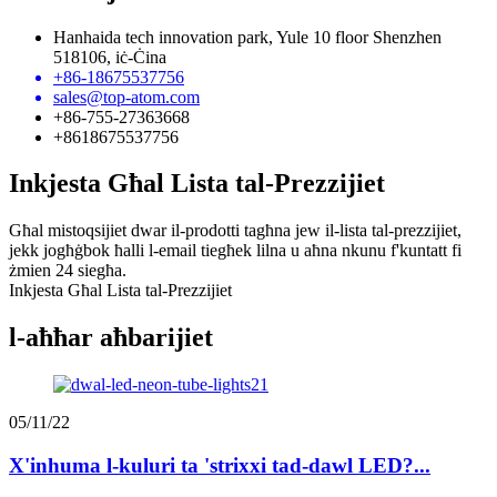
Hanhaida tech innovation park, Yule 10 floor Shenzhen
518106, iċ-Ċina
+86-18675537756
sales@top-atom.com
+86-755-27363668
+8618675537756
Inkjesta Għal Lista tal-Prezzijiet
Għal mistoqsijiet dwar il-prodotti tagħna jew il-lista tal-prezzijiet,
jekk jogħġbok ħalli l-email tiegħek lilna u aħna nkunu f'kuntatt fi
żmien 24 siegħa.
Inkjesta Għal Lista tal-Prezzijiet
l-aħħar aħbarijiet
05/11/22
X'inhuma l-kuluri ta 'strixxi tad-dawl LED?...