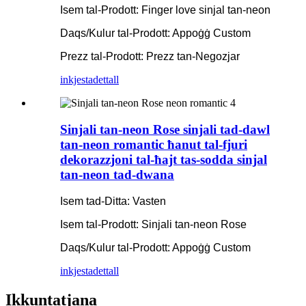
Isem tal-Prodott: Finger love sinjal tan-neon
Daqs/Kulur tal-Prodott: Appoġġ Custom
Prezz tal-Prodott: Prezz tan-Negozjar
inkjesta
dettall
Sinjali tan-neon Rose sinjali tad-dawl
tan-neon romantic ħanut tal-fjuri
dekorazzjoni tal-ħajt tas-sodda sinjal
tan-neon tad-dwana
Isem tad-Ditta: Vasten
Isem tal-Prodott: Sinjali tan-neon Rose
Daqs/Kulur tal-Prodott: Appoġġ Custom
inkjesta
dettall
Ikkuntatjana