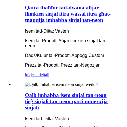
Qatra tbaħħir tad-dwana aħjar
flimkien sinjal ittra wassal ittra għat-
tnaqqija imħabba sinjal tan-neon
Isem tad-Ditta: Vasten
Isem tal-Prodott: Aħjar flimkien sinjal tan-
neon
Daqs/Kulur tal-Prodott: Appoġġ Custom
Prezz tal-Prodott: Prezz tan-Negozjar
inkjesta
dettall
Qalb imħabba isem sinjal tan-neon
tieġ sinjali tan-neon parti mmexxija
sinjali
Isem tad-Ditta: Vasten