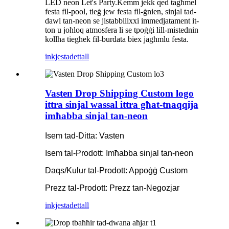
LED neon Let's Party.Kemm jekk qed tagħmel
festa fil-pool, tieġ jew festa fil-ġnien, sinjal tad-
dawl tan-neon se jistabbilixxi immedjatament it-
ton u joħloq atmosfera li se tpoġġi lill-mistednin
kollha tiegħek fil-burdata biex jagħmlu festa.
inkjesta
dettall
Vasten Drop Shipping Custom logo
ittra sinjal wassal ittra għat-tnaqqija
imħabba sinjal tan-neon
Isem tad-Ditta: Vasten
Isem tal-Prodott: Imħabba sinjal tan-neon
Daqs/Kulur tal-Prodott: Appoġġ Custom
Prezz tal-Prodott: Prezz tan-Negozjar
inkjesta
dettall