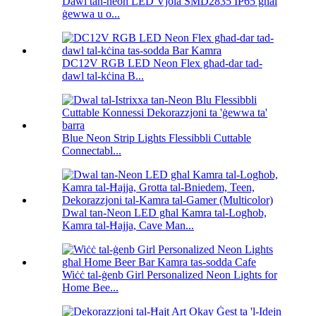
Dawl tan-neon LED Vjola SMD2835 IP65 għal
ġewwa u o...
DC12V RGB LED Neon Flex għad-dar tad-
dawl tal-kċina B...
Blue Neon Strip Lights Flessibbli Cuttable
Connectabl...
Dwal tan-Neon LED għal Kamra tal-Logħob,
Kamra tal-Ħajja, Cave Man...
Wiċċ tal-ġenb Girl Personalized Neon Lights for
Home Bee...