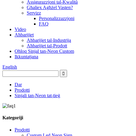
Assigurazzjoni tal-Kwalità
Għaliex Agħżel Vasten?
Servizz
Personalizzazzjoni
FAQ
Video
Aħbarijiet
Aħbarijiet tal-Industrija
Aħbarijiet tal-Prodott
Oħloq Sinjal tan-Neon Custom
Ikkuntatjana
English
Dar
Prodotti
Sinjali tan-Neon tat-tieġ
Kategoriji
Prodotti
Custom Led Neon Sign