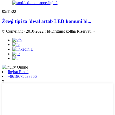
05/11/22
Żewġ tipi ta 'dwal artab LED komuni bi...
© Copyright - 2010-2022 : Id-Drittijiet kollha Riżervati.
-
Ibgħat Email
+8618675537756
x