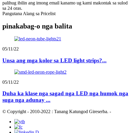
palihug ibilin ang imong email kanamo ug kami makontak sa sulod
sa 24 oras.
Pangutana Alang sa Pricelist
pinakabag-o nga balita
05/11/22
Unsa ang mga kolor sa LED light strips?...
05/11/22
Duha ka klase nga sagad nga LED nga humok nga
suga nga adunay ...
© Copyright - 2010-2022 : Tanang Katungod Gireserba.
-