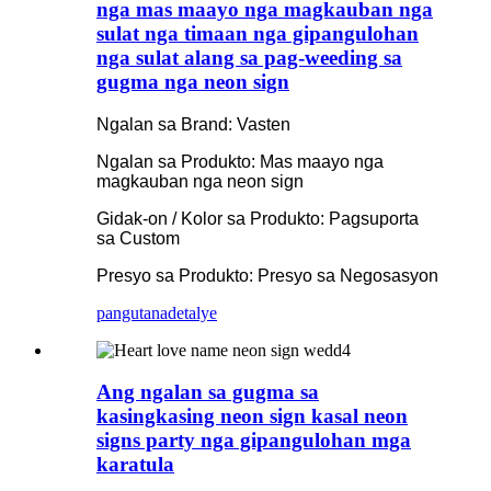
nga mas maayo nga magkauban nga
sulat nga timaan nga gipangulohan
nga sulat alang sa pag-weeding sa
gugma nga neon sign
Ngalan sa Brand: Vasten
Ngalan sa Produkto: Mas maayo nga
magkauban nga neon sign
Gidak-on / Kolor sa Produkto: Pagsuporta
sa Custom
Presyo sa Produkto: Presyo sa Negosasyon
pangutana
detalye
Ang ngalan sa gugma sa
kasingkasing neon sign kasal neon
signs party nga gipangulohan mga
karatula