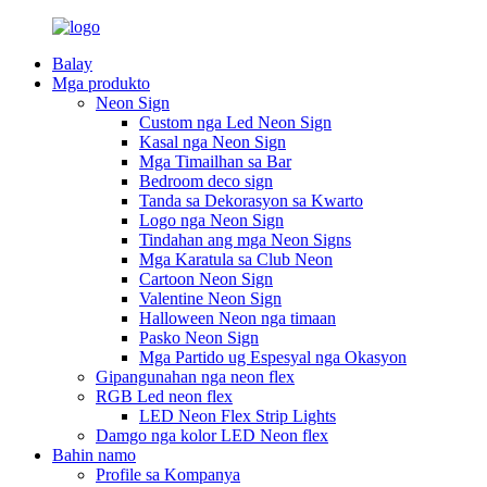
Balay
Mga produkto
Neon Sign
Custom nga Led Neon Sign
Kasal nga Neon Sign
Mga Timailhan sa Bar
Bedroom deco sign
Tanda sa Dekorasyon sa Kwarto
Logo nga Neon Sign
Tindahan ang mga Neon Signs
Mga Karatula sa Club Neon
Cartoon Neon Sign
Valentine Neon Sign
Halloween Neon nga timaan
Pasko Neon Sign
Mga Partido ug Espesyal nga Okasyon
Gipangunahan nga neon flex
RGB Led neon flex
LED Neon Flex Strip Lights
Damgo nga kolor LED Neon flex
Bahin namo
Profile sa Kompanya