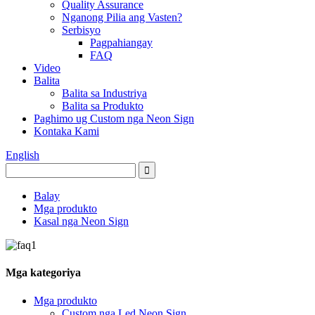
Quality Assurance
Nganong Pilia ang Vasten?
Serbisyo
Pagpahiangay
FAQ
Video
Balita
Balita sa Industriya
Balita sa Produkto
Paghimo ug Custom nga Neon Sign
Kontaka Kami
English
Balay
Mga produkto
Kasal nga Neon Sign
Mga kategoriya
Mga produkto
Custom nga Led Neon Sign