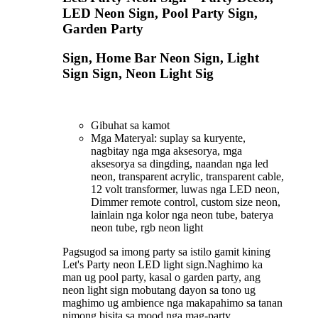
LED Neon Sign, Pool Party Sign,
Garden Party
Sign, Home Bar Neon Sign, Light
Sign Sign, Neon Light Sig
Gibuhat sa kamot
Mga Materyal: suplay sa kuryente,
nagbitay nga mga aksesorya, mga
aksesorya sa dingding, naandan nga led
neon, transparent acrylic, transparent cable,
12 volt transformer, luwas nga LED neon,
Dimmer remote control, custom size neon,
lainlain nga kolor nga neon tube, baterya
neon tube, rgb neon light
Pagsugod sa imong party sa istilo gamit kining
Let's Party neon LED light sign.Naghimo ka
man ug pool party, kasal o garden party, ang
neon light sign mobutang dayon sa tono ug
maghimo ug ambience nga makapahimo sa tanan
nimong bisita sa mood nga mag-party.