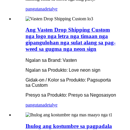
pangutana
detalye
Ang Vasten Drop Shipping Custom
nga logo nga letra nga timaan nga
gipangulohan nga sulat alang sa pag-
weed sa gugma nga neon sign
Ngalan sa Brand: Vasten
Ngalan sa Produkto: Love neon sign
Gidak-on / Kolor sa Produkto: Pagsuporta
sa Custom
Presyo sa Produkto: Presyo sa Negosasyon
pangutana
detalye
Ihulog ang kostumbre sa pagpadala