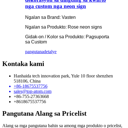
nga custom nga neon sign
Ngalan sa Brand: Vasten
Ngalan sa Produkto: Rose neon signs
Gidak-on / Kolor sa Produkto: Pagsuporta
sa Custom
pangutana
detalye
Kontaka kami
Hanhaida tech innovation park, Yule 10 floor shenzhen
518106, China
+86-18675537756
sales@top-atom.com
+86-755-27363668
+8618675537756
Pangutana Alang sa Pricelist
Alang sa mga pangutana bahin sa among mga produkto o pricelist,