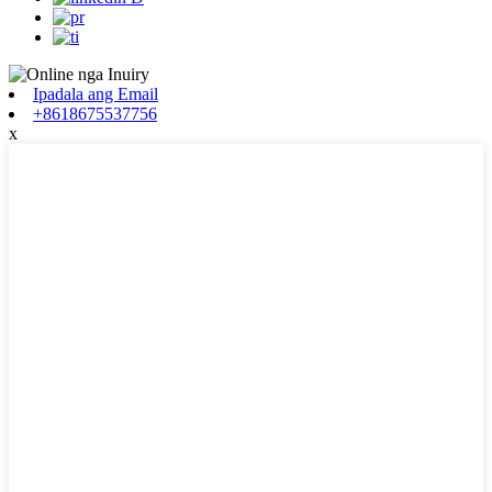
Ipadala ang Email
+8618675537756
x