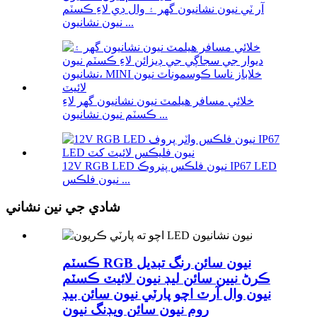
آر ٽي نيون نشانيون گھر ۽ وال ڊي لاءِ ڪسٽم
نيون نشانيون ...
خلائي مسافر هيلمٽ نيون نشانيون گهر لاءِ
ڪسٽم نيون نشانيون ...
12V RGB LED نيون فلڪس پنروڪ IP67 LED
نيون فلڪس ...
شادي جي نين نشاني
ڪسٽم RGB نيون سائن رنگ تبديل
ڪرڻ نيين سائن ليڊ نيون لائيٽ ڪسٽم
نيون وال آرٽ اچو پارٽي نيون سائن بيڊ
روم نيون سائن ويڊنگ نيون