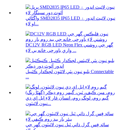
واڱڻائي SMD2835 IP65 LED نيون لائيٽ انڊور ۽
او لاءِ...
DC12V RGB LED Neon Flex گھر جي روشني
واري باورچی خانه بي لاءِ ...
بليو نيون پٽي لائٽون لچڪدار ڪٽيبل Connectable
...
گيم روم، لونگ روم، انسان غار لاءِ ايل اي ڊي
نيون لائيٽون...
سائڊ فِس گرل ذاتي ٿيل نيون لائيٽون گھر جي