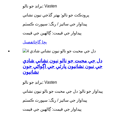
برانڊ جو نالو: Vasten
پروڊڪٽ جو نالو: بهتر گڏجي نيون نشاني
پيداوار جي سائيز / رنگ: سپورٽ ڪسٽم
پيداوار جي قيمت: ڳالهين جي قيمت
پڇا ڳاڇا
تفصيل
دل جي محبت جو نالو نيون نشاني شادي
جي نيون نشانيون پارٽي جي اڳواڻي جون
نشانيون
برانڊ جو نالو: Vasten
پيداوار جو نالو: دل جي محبت جو نالو نيون نشاني
پيداوار جي سائيز / رنگ: سپورٽ ڪسٽم
پيداوار جي قيمت: ڳالهين جي قيمت