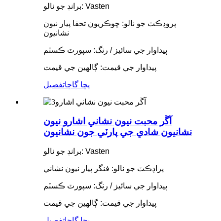
برانڊ جو نالو: Vasten
پروڊڪٽ جو نالو: ڇوڪريون تحفا پيار نيون
نشانيون
پيداوار جي سائيز / رنگ: سپورٽ ڪسٽم
پيداوار جي قيمت: ڳالهين جي قيمت
پڇا ڳاڇا
تفصيل
آڱر محبت نيون نشاني اشارو نيون
نشانيون شادي جي پارٽي جون نشانيون
برانڊ جو نالو: Vasten
پراڊڪٽ جو نالو: فنگر پيار نيون نشاني
پيداوار جي سائيز / رنگ: سپورٽ ڪسٽم
پيداوار جي قيمت: ڳالهين جي قيمت
پڇا ڳاڇا
تفصيل