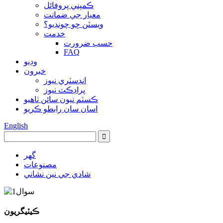
ڪمپني پروفائل
معيار جي ضمانت
ويسٽن ڇو چونڊيو؟
خدمت
حسب ضرورت
FAQ
وڊيو
خبرون
انڊسٽري نيوز
پراڊڪٽ نيوز
ڪسٽم نيون سائن ٺاهيو
اسان سان رابطو ڪريو
English
گهر
مصنوعات
شادي جي نين نشاني
ڪيٽيگريون