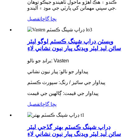
ڪندو ۽ هڪ اهڙو ماحول ٺاهيندو جيڪو توهان
جي سڀني مهمانن کي پارٽي جي موڊ ۾ آڻيندو.
پڇا ڳاڇا
تفصيل
ويسٽن ڊراپ شپنگ ڪسٽم لوگو ليٽر
سائن ليڊ ليٽر ويڊنگ پيار نيون نشاني لاءِ
برانڊ جو نالو: Vasten
پيداوار جو نالو: پيار نيون نشاني
پيداوار جي سائيز / رنگ: سپورٽ ڪسٽم
پيداوار جي قيمت: ڳالهين جي قيمت
پڇا ڳاڇا
تفصيل
ڊراپ شپنگ ڪسٽم بهتر گڏجي ليٽر
سائن ليڊ ليٽر ويڊنگ پيار نيون نشاني لاءِ