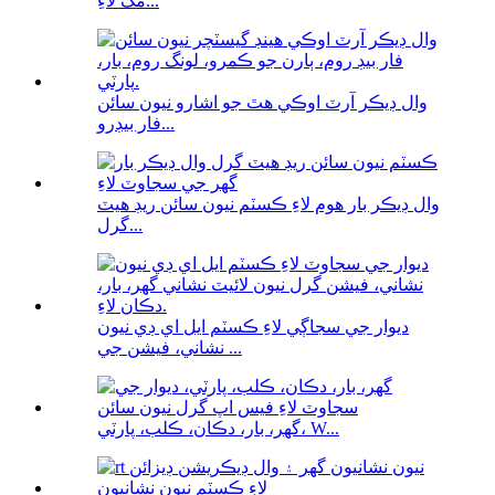
مک لاءِ...
وال ڊيڪر آرٽ اوڪي هٿ جو اشارو نيون سائن
فار بيڊرو...
وال ڊيڪر بار هوم لاءِ ڪسٽم نيون سائن ريڊ هيٽ
گرل...
ديوار جي سجاڳي لاءِ ڪسٽم ايل اي ڊي نيون
نشاني، فيشن جي ...
گهر، بار، دڪان، ڪلب، پارٽي، W...