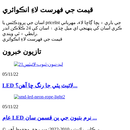
قيمت جي فهرست لاءِ انڪوائري
اسان جي پروڊڪٽس يا pricelist جي باري ۾ پڇا ڳاڇا لاء، مهرباني
ڪري اسان کي پنهنجي اي ميل ڇڏي ۽ اسان کي 24 ڪلاڪن اندر
رابطي ۾ ٿي ويندي.
قيمت جي فهرست لاءِ انڪوائري
تازيون خبرون
05/11/22
LED لائيٽ پٽي جا رنگ ڇا آهن؟...
05/11/22
عام LED نرم بتيون جي ٻن قسمن سان ...
-
© ڪاپي رائيٽ - 2010-2022: سڀ حق محفوظ آهن.