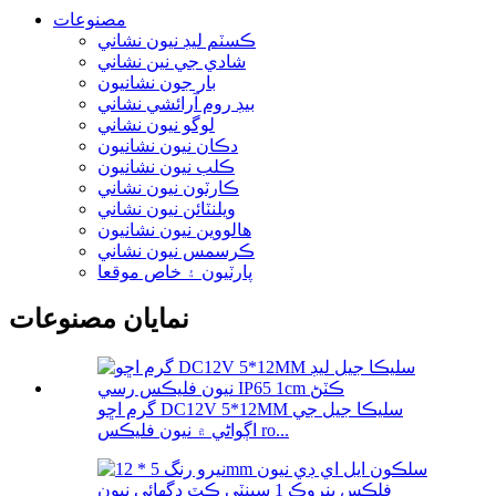
مصنوعات
ڪسٽم ليڊ نيون نشاني
شادي جي نين نشاني
بار جون نشانيون
بيڊ روم آرائشي نشاني
لوگو نيون نشاني
دڪان نيون نشانيون
ڪلب نيون نشانيون
ڪارٽون نيون نشاني
ويلنٽائن نيون نشاني
هالووین نيون نشانيون
ڪرسمس نيون نشاني
پارٽيون ۽ خاص موقعا
نمايان مصنوعات
گرم اڇو DC12V 5*12MM سليڪا جيل جي
اڳواڻي ۾ نيون فليڪس ro...