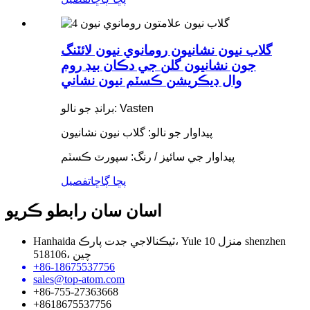
گلاب نيون نشانيون رومانوي نيون لائٽنگ
جون نشانيون گلن جي دڪان بيڊ روم
وال ڊيڪريشن ڪسٽم نيون نشاني
برانڊ جو نالو: Vasten
پيداوار جو نالو: گلاب نيون نشانيون
پيداوار جي سائيز / رنگ: سپورٽ ڪسٽم
پڇا ڳاڇا
تفصيل
اسان سان رابطو ڪريو
Hanhaida ٽيڪنالاجي جدت پارڪ، Yule 10 منزل shenzhen
518106، چين
+86-18675537756
sales@top-atom.com
+86-755-27363668
+8618675537756