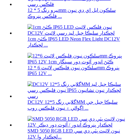
نيرو رنگ 5 * 12mm سلڪون ايل اي ڊي نيون
فلڪس پنروڪ ...
1cm ڪٽڻ IP65 LED Neon Flex Light DC12V
لچڪدار ...
سلڪون نيون فليڪس لائيٽ 6 * 12mm پنروڪ
IP65 12V ...
DC12V گلابي رنگ 5*12MM سليڪا جيل جي
اڳواڻي ۾ نيون فليڪس روپ ...
SMD 5050 RGB LED نيون لائيٽ پٽي ڊي سي
12V لچڪدار وا...