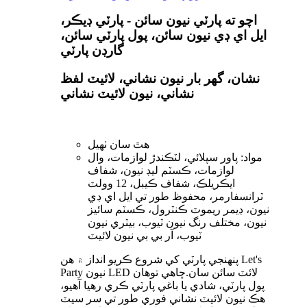
اچو ته پارٽي نيون سائن - پارٽي ڊيڪر،
ايل اي ڊي نيون سائن، پول پارٽي سائن،
گارڊن پارٽي
نشان، گھر بار نيون نشاني، لائيٽ لفظ
نشاني، نيون لائيٽ نشاني
هٿ سان ٺهيل
مواد: پاور سپلائي، لٽڪندڙ لوازمات، وال
لوازمات، ڪسٽم ليڊ نيون، شفاف
ايڪريلڪ، شفاف ڪيبل، 12 وولٽ
ٽرانسفارمر، محفوظ طور تي ايل اي ڊي
نيون، ڊيمر ريموٽ ڪنٽرول، ڪسٽم سائيز
نيون، مختلف رنگ نيون ٽيوب، بيٽري نيون
ٽيوب، آر بي بي نيون لائيٽ
پنھنجي پارٽي کي شروع ڪريو انداز ۾ ھن Let's
Party نيون LED لائٽ سائن سان.چاهي توهان
پول پارٽي، شادي يا باغي پارٽي ڪري رهيا آهيو،
هڪ نيون لائيٽ نشاني فوري طور تي سر سيٽ