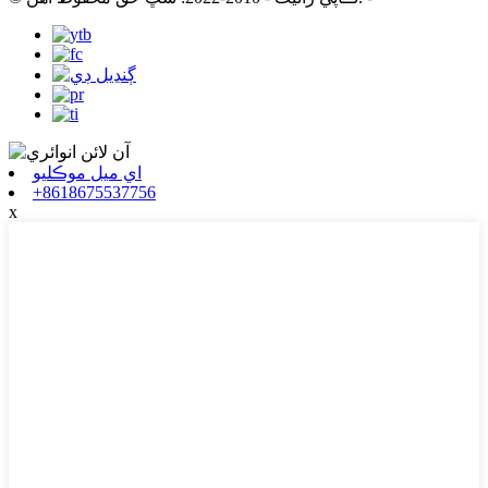
اي ميل موڪليو
+8618675537756
x