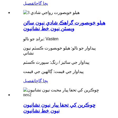
پڇا ڳاڇا
تفصيل
هيلو خوبصورت گراهڪ شادي نيون سائن
ويسٽن نيون خط نشانيون
برانڊ جو نالو: Vasten
پيداوار جو نالو: هيلو خوبصورت ڪسٽم نيون
نشاني
پيداوار جي سائيز / رنگ: سپورٽ ڪسٽم
پيداوار جي قيمت: ڳالهين جي قيمت
پڇا ڳاڇا
تفصيل
ڇوڪرين کي تحفا پيار نيون نشانيون
نيون خط نشانيون