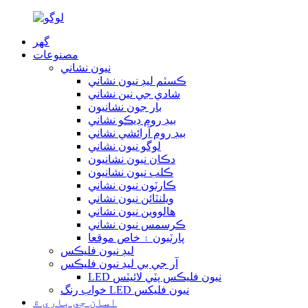
گهر
مصنوعات
نيون نشاني
ڪسٽم ليڊ نيون نشاني
شادي جي نين نشاني
بار جون نشانيون
بيڊ روم ڊيڪو نشاني
بيڊ روم آرائشي نشاني
لوگو نيون نشاني
دڪان نيون نشانيون
ڪلب نيون نشانيون
ڪارٽون نيون نشاني
ويلنٽائن نيون نشاني
هالووین نيون نشاني
ڪرسمس نيون نشاني
پارٽيون ۽ خاص موقعا
ليڊ نيون فليڪس
آر جي بي ليڊ نيون فليڪس
LED نيون فليڪس پٽي لائيٽس
خواب رنگ LED نيون فلیکس
اسان جي باري ۾