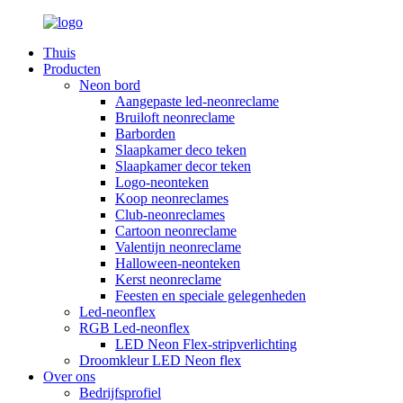
Thuis
Producten
Neon bord
Aangepaste led-neonreclame
Bruiloft neonreclame
Barborden
Slaapkamer deco teken
Slaapkamer decor teken
Logo-neonteken
Koop neonreclames
Club-neonreclames
Cartoon neonreclame
Valentijn neonreclame
Halloween-neonteken
Kerst neonreclame
Feesten en speciale gelegenheden
Led-neonflex
RGB Led-neonflex
LED Neon Flex-stripverlichting
Droomkleur LED Neon flex
Over ons
Bedrijfsprofiel