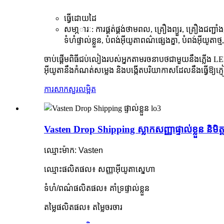
ធ្វើដោយដៃ
សមា្ភារៈ: ការផ្គត់ផ្គង់ថាមពល, គ្រឿងព្យួរ, គ្រឿងជញ្ជាំ
ទំហំផ្ទាល់ខ្លួន, បំពង់អ៊ីយូតាពណ៌ផ្សេងគ្នា, បំពង់អ៊ីយូតាថ្ម,
ចាប់ផ្តើមពិធីជប់លៀងរបស់អ្នកតាមរចនាបថជាមួយនឹងភ្លើង LED
អ៊ីយូតានឹងកំណត់សម្លេង និងបង្កើតបរិយាកាសដែលនឹងធ្វើឱ្យភ្
ការសាកសួរ
លម្អិត
Vasten Drop Shipping ស្លាកសញ្ញាផ្ទាល់ខ្លួន និមិត្
ឈ្មោះម៉ាក: Vasten
ឈ្មោះផលិតផល៖ សញ្ញាអ៊ីយូតាស្នេហា
ទំហំ/ពណ៌ផលិតផល៖ គាំទ្រផ្ទាល់ខ្លួន
តម្លៃផលិតផល៖ តម្លៃចរចារ