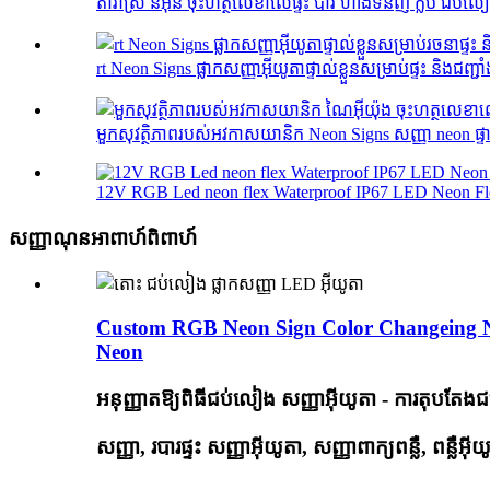
តារាស្រី នីអុន ចុះហត្ថលេខាលើផ្ទះ បារ ហាងទំនិញ ក្លឹប ជប់លៀង
rt Neon Signs ផ្លាកសញ្ញាអ៊ីយូតាផ្ទាល់ខ្លួនសម្រាប់ផ្ទះ និងជញ្ជា
មួកសុវត្ថិភាពរបស់អវកាសយានិក Neon Signs សញ្ញា neon ផ្ទាល់
12V RGB Led neon flex Waterproof IP67 LED Neon Fle
សញ្ញាណុនអាពាហ៍ពិពាហ៍
Custom RGB Neon Sign Color Changeing Ne
Neon
អនុញ្ញាតឱ្យពិធីជប់លៀង សញ្ញាអ៊ីយូតា - ការតុប
សញ្ញា, របារផ្ទះ សញ្ញាអ៊ីយូតា, សញ្ញាពាក្យពន្លឺ, ពន្លឺអ៊ីយ