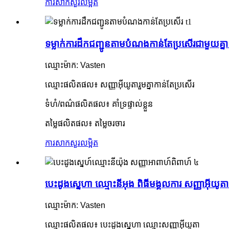
ការសាកសួរ
លម្អិត
ទម្លាក់ការដឹកជញ្ជូនតាមបំណងកាន់តែប្រសើរជាមួយគ្នា លិ
ឈ្មោះម៉ាក: Vasten
ឈ្មោះផលិតផល៖ សញ្ញាអ៊ីយូតារួមគ្នាកាន់តែប្រសើរ
ទំហំ/ពណ៌ផលិតផល៖ គាំទ្រផ្ទាល់ខ្លួន
តម្លៃផលិតផល៖ តម្លៃចរចារ
ការសាកសួរ
លម្អិត
បេះដូងស្នេហា ឈ្មោះនីអុង ពិធីមង្គលការ សញ្ញាអ៊ីយូត
ឈ្មោះម៉ាក: Vasten
ឈ្មោះផលិតផល៖ បេះដូងស្នេហា ឈ្មោះសញ្ញាអ៊ីយូតា