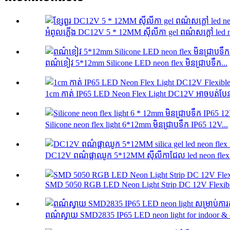
អំពូលភ្លើង DC12V 5 * 12MM ស៊ីលីកា gel ពណ៌សក្តៅ led ne
ពណ៌ខៀវ 5*12mm Silicone LED neon flex មិនជ្រាបទឹក...
1cm កាត់ IP65 LED Neon Flex Light DC12V អាចបត់បែន
Silicone neon flex light 6*12mm មិនជ្រាបទឹក IP65 12V...
DC12V ពណ៌ផ្កាឈូក 5*12MM ស៊ីលីកាជែល led neon flex r
SMD 5050 RGB LED Neon Light Strip DC 12V Flexibl
ពណ៌ស្វាយ SMD2835 IP65 LED neon light for indoor & o