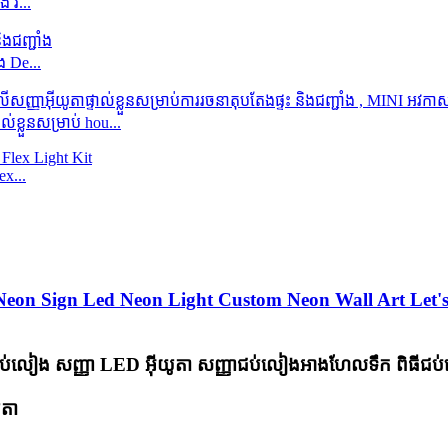
 វ...
ំង De...
ខ្លួនសម្រាប់ hou...
x...
on Sign Led Neon Light Custom Neon Wall Art Let'
តែងជប់លៀង សញ្ញា LED អ៊ីយូតា សញ្ញាជប់លៀងអាងហែលទឹក ពិធីជ
ូតា