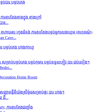
ាន...
an Cave...
Bedro...
 ជី...