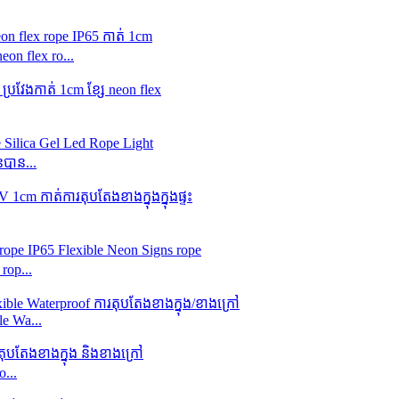
on flex ro...
បាន...
op...
e Wa...
...