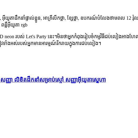
ង, អ៊ីយូតាដឹកនាំផ្ទាល់ខ្លួន, អាគ្រីលីកថ្លា, ខ្សែថ្លា, ឧបករណ៍បំលែងថាមពល 12 
 ពន្លឺអ៊ីយូតា rgb
 neon របស់ Let's Party នេះ។មិនថាអ្នកកំពុងរៀបចំកម្មវិធីជប់លៀងអាងហែល
ញៀវទាំងអស់របស់អ្នកមានអារម្មណ៍រីករាយក្នុងការជប់លៀង។
តសញ្ញា លិខិតដឹកនាំសម្រាប់ស្មៅ សញ្ញាអ៊ីយូតាស្នេហា