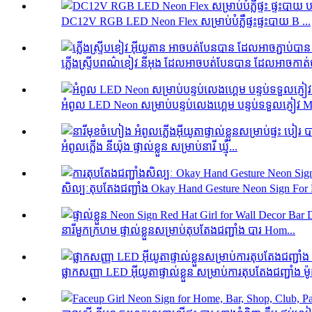
DC12V RGB LED Neon Flex សម្រាប់បំភ្លឺផ្ទះផ្ទះបាយ B ...
ភ្លើងស្ទ្រីបពណ៌ខៀវ នីអុង ដែលអាចបត់បែនបាន ដែលអាចកាត់ប
អំពូល LED Neon សម្រាប់បន្ទប់លេងហ្គេម បន្ទប់ទទួលភ្ញៀវ M
អំពូលភ្លើង នីយ៉ុង ផ្ទាល់ខ្លួន សម្រាប់នារី ឃ្មុំ...
សិល្បៈតុបតែងជញ្ជាំង Okay Hand Gesture Neon Sign For 
នារីមួកក្រហម ផ្ទាល់ខ្លួនសម្រាប់តុបតែងជញ្ជាំង បារ Hom...
ផ្លាកសញ្ញា LED អ៊ីយូតាផ្ទាល់ខ្លួន សម្រាប់ការតុបតែងជញ្ជាំង ម៉ូដ