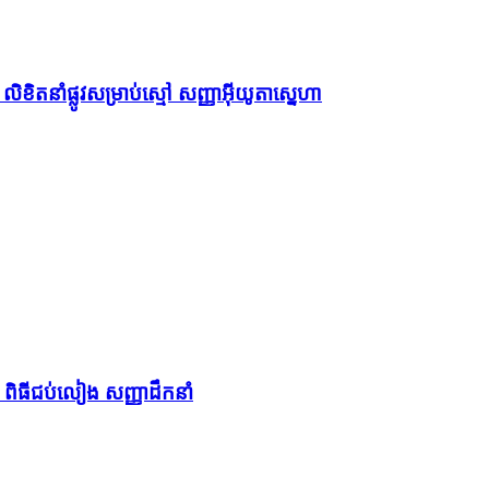
ខិតនាំផ្លូវសម្រាប់ស្មៅ សញ្ញាអ៊ីយូតាស្នេហា
ា ពិធីជប់លៀង សញ្ញាដឹកនាំ