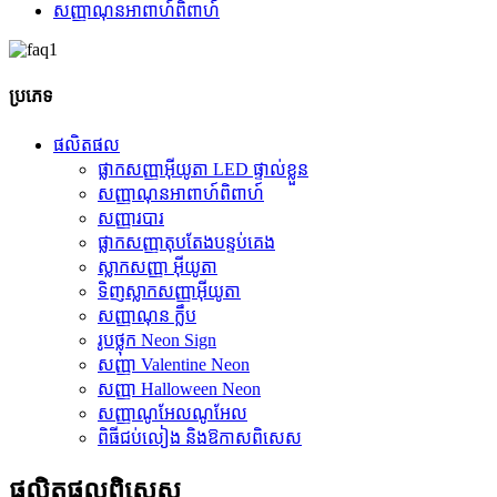
សញ្ញាណុនអាពាហ៍ពិពាហ៍
ប្រភេទ
ផលិតផល
ផ្លាកសញ្ញាអ៊ីយូតា LED ផ្ទាល់ខ្លួន
សញ្ញាណុនអាពាហ៍ពិពាហ៍
សញ្ញារបារ
ផ្លាកសញ្ញាតុបតែងបន្ទប់គេង
ស្លាកសញ្ញា អ៊ីយូតា
ទិញស្លាកសញ្ញាអ៊ីយូតា
សញ្ញាណុន ក្លឹប
រូបថ្លុក Neon Sign
សញ្ញា Valentine Neon
សញ្ញា Halloween Neon
សញ្ញាណូអែលណូអែល
ពិធីជប់លៀង និងឱកាសពិសេស
ផលិតផល​ពិសេស