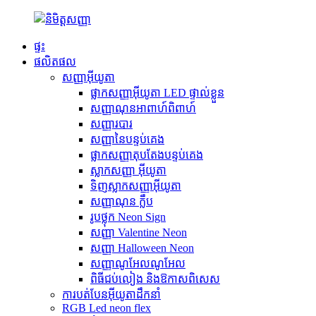
ផ្ទះ
ផលិតផល
សញ្ញាអ៊ីយូតា
ផ្លាកសញ្ញាអ៊ីយូតា LED ផ្ទាល់ខ្លួន
សញ្ញាណុនអាពាហ៍ពិពាហ៍
សញ្ញារបារ
សញ្ញានៃបន្ទប់គេង
ផ្លាកសញ្ញាតុបតែងបន្ទប់គេង
ស្លាកសញ្ញា អ៊ីយូតា
ទិញស្លាកសញ្ញាអ៊ីយូតា
សញ្ញាណុន ក្លឹប
រូបថ្លុក Neon Sign
សញ្ញា Valentine Neon
សញ្ញា Halloween Neon
សញ្ញាណូអែលណូអែល
ពិធីជប់លៀង និងឱកាសពិសេស
ការបត់បែនអ៊ីយូតាដឹកនាំ
RGB Led neon flex