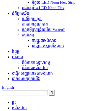
អំពូល LED Neon Flex Strip
ពណ៌សុបិន LED Neon Flex
អំពី​ពួក​យើង
ប្រវត្តិ​ក្រុមហ៊ុន
ការធានា​គុណភាព
ហេតុអ្វីត្រូវជ្រើសរើស Vasten?
សេវាកម្ម
ការប្ដូរតាមបំណង
សំណួរគេសួរញឹកញាប់
វីដេអូ
ព័ត៌មាន
ព័ត៌មានឧស្សាហកម្ម
ព័ត៌មានផលិតផល
បង្កើតសញ្ញាណុនតាមបំណង
ទាក់ទង​មក​ពួក​យើង
English
ផ្ទះ
ផលិតផល