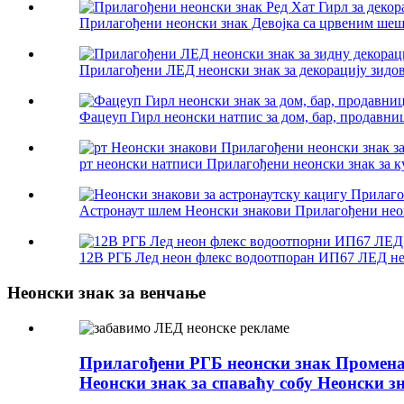
Прилагођени неонски знак Девојка са црвеним шешир
Прилагођени ЛЕД неонски знак за декорацију зидова
Фацеуп Гирл неонски натпис за дом, бар, продавницу
рт неонски натписи Прилагођени неонски знак за ку
Астронаут шлем Неонски знакови Прилагођени неонс
12В РГБ Лед неон флекс водоотпоран ИП67 ЛЕД нео
Неонски знак за венчање
Прилагођени РГБ неонски знак Промена 
Неонски знак за спаваћу собу Неонски з