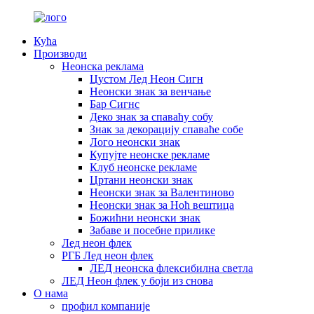
Кућа
Производи
Неонска реклама
Цустом Лед Неон Сигн
Неонски знак за венчање
Бар Сигнс
Деко знак за спаваћу собу
Знак за декорацију спаваће собе
Лого неонски знак
Купујте неонске рекламе
Клуб неонске рекламе
Цртани неонски знак
Неонски знак за Валентиново
Неонски знак за Ноћ вештица
Божићни неонски знак
Забаве и посебне прилике
Лед неон флек
РГБ Лед неон флек
ЛЕД неонска флексибилна светла
ЛЕД Неон флек у боји из снова
О нама
профил компаније