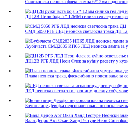
Силиконска неонска флекс лампа 6*12мм водоотпор
ДЦ12В Пинк боја 5 * 12ММ силика гел лед неон фле
СМД 5050 РГБ ЛЕД неонска светлосна трака ДЦ 12В
Љубичаста СМД2835 ИП65 ЛЕД неонска лампа за ун
ДЦ12В РГБ ЛЕД Неон Флек за кућну расвету у кухи
Плава неонска трака, флексибилно повезивање за се
ЛЕД неонска светла за играоницу, дневну собу, чове
Бочно лице Девојка персонализована неонска светла 
Валл Децор Арт Окаи Ханд Гестуре Неон Сигн фор 