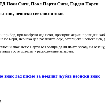
ЛЕД Неон Сигн, Поол Парти Сигн, Гарден Парти
натпис, неонски светлосни знак
ни прибор, прилагођени лед неон, прозирни акрил, провидни каб
 по мери, неонска цев различите боје, батеријска неонска цев, 
лосни знак Лет'с Парти.Без обзира да ли имате забаву на базену
е ваше госте довести у расположење за забаву.
 знак лед писмо за веединг љубав неонски знак
а