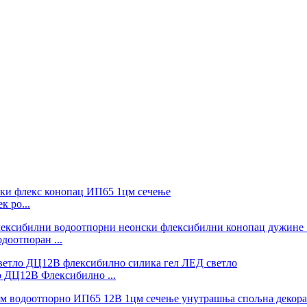
 ро...
доотпоран ...
 ДЦ12В Флексибилно ...