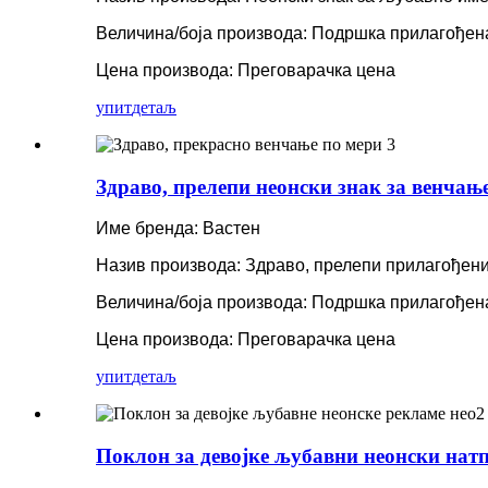
Величина/боја производа: Подршка прилагођен
Цена производа: Преговарачка цена
упит
детаљ
Здраво, прелепи неонски знак за венчањ
Име бренда: Вастен
Назив производа: Здраво, прелепи прилагођени
Величина/боја производа: Подршка прилагођен
Цена производа: Преговарачка цена
упит
детаљ
Поклон за девојке љубавни неонски нат