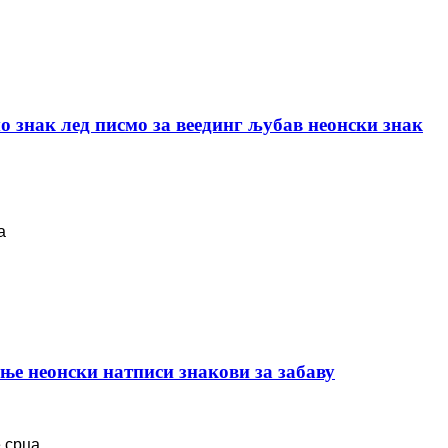
о знак лед писмо за веединг љубав неонски знак
а
ње неонски натписи знакови за забаву
 срца