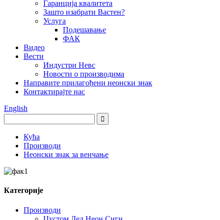
Гаранција квалитета
Зашто изабрати Вастен?
Услуга
Подешавање
ФАК
Видео
Вести
Индустри Невс
Новости о производима
Направите прилагођени неонски знак
Контактирајте нас
English
Кућа
Производи
Неонски знак за венчање
Категорије
Производи
Цустом Лед Неон Сигн