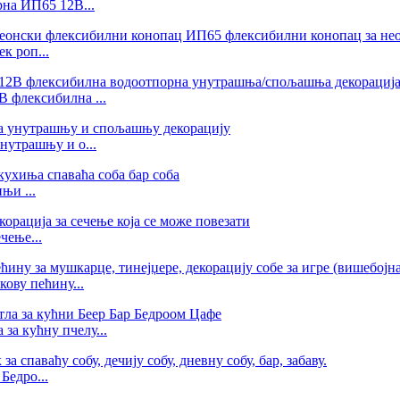
на ИП65 12В...
к роп...
 флексибилна ...
утрашњу и о...
њи ...
чење...
кову пећину...
за кућну пчелу...
Бедро...