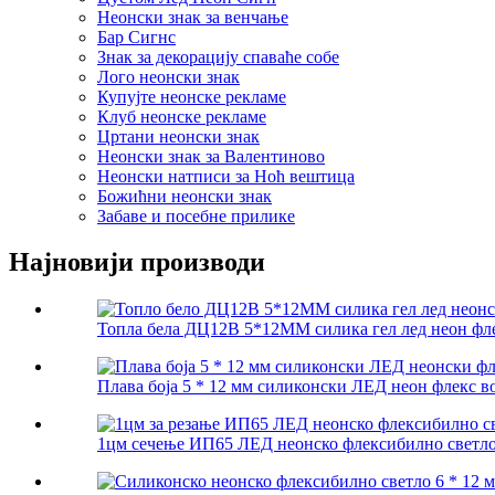
Неонски знак за венчање
Бар Сигнс
Знак за декорацију спаваће собе
Лого неонски знак
Купујте неонске рекламе
Клуб неонске рекламе
Цртани неонски знак
Неонски знак за Валентиново
Неонски натписи за Ноћ вештица
Божићни неонски знак
Забаве и посебне прилике
Најновији производи
Топла бела ДЦ12В 5*12ММ силика гел лед неон флек
Плава боја 5 * 12 мм силиконски ЛЕД неон флекс во
1цм сечење ИП65 ЛЕД неонско флексибилно светло