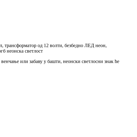
л, трансформатор од 12 волти, безбедно ЛЕД неон,
ргб неонска светлост
, венчање или забаву у башти, неонски светлосни знак ће