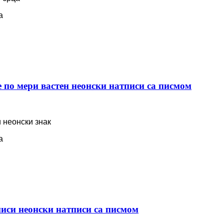
а
е по мери вастен неонски натписи са писмом
 неонски знак
а
писи неонски натписи са писмом