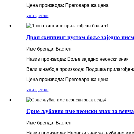
Цена производа: Преговарачка цена
упит
детаљ
Дроп схиппинг цустом боље заједно писм
Име бренда: Вастен
Назив производа: Боље заједно неонски знак
Величина/боја производа: Подршка прилагођен
Цена производа: Преговарачка цена
упит
детаљ
Срце љубавно име неонски знак за венча
Име бренда: Вастен
Назив производа: Неонски знак за љубавно име