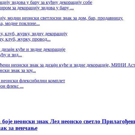
ом за декорацију зидова у бару ...
, модне поклоне...
, клуб, журку, провод...
ћу и зид...
ки знак за хоу...
н флекс ...
боје неонски знак Лед неонско светло Прилагођени
нак за венчање