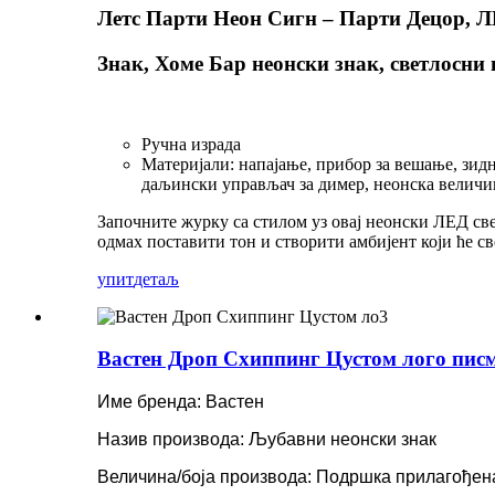
Летс Парти Неон Сигн – Парти Децор, 
Знак, Хоме Бар неонски знак, светлосни 
Ручна израда
Материјали: напајање, прибор за вешање, зид
даљински управљач за димер, неонска величина
Започните журку са стилом уз овај неонски ЛЕД свет
одмах поставити тон и створити амбијент који ће св
упит
детаљ
Вастен Дроп Схиппинг Цустом лого писмо
Име бренда: Вастен
Назив производа: Љубавни неонски знак
Величина/боја производа: Подршка прилагођен