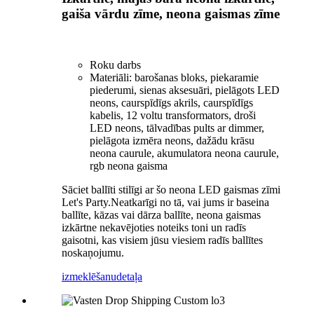
gaiša vārdu zīme, neona gaismas zīme
Roku darbs
Materiāli: barošanas bloks, piekaramie
piederumi, sienas aksesuāri, pielāgots LED
neons, caurspīdīgs akrils, caurspīdīgs
kabelis, 12 voltu transformators, droši
LED neons, tālvadības pults ar dimmer,
pielāgota izmēra neons, dažādu krāsu
neona caurule, akumulatora neona caurule,
rgb neona gaisma
Sāciet ballīti stilīgi ar šo neona LED gaismas zīmi
Let's Party.Neatkarīgi no tā, vai jums ir baseina
ballīte, kāzas vai dārza ballīte, neona gaismas
izkārtne nekavējoties noteiks toni un radīs
gaisotni, kas visiem jūsu viesiem radīs ballītes
noskaņojumu.
izmeklēšanu
detaļa