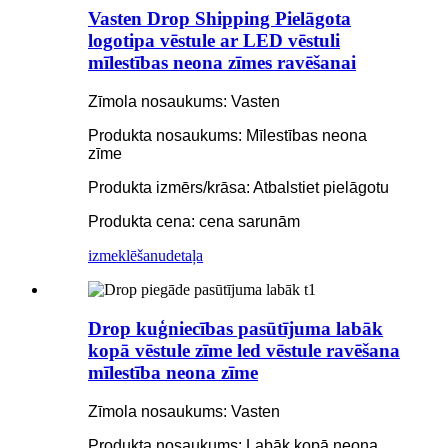
Vasten Drop Shipping Pielāgota
logotipa vēstule ar LED vēstuli
mīlestības neona zīmes ravēšanai
Zīmola nosaukums: Vasten
Produkta nosaukums: Mīlestības neona
zīme
Produkta izmērs/krāsa: Atbalstiet pielāgotu
Produkta cena: cena sarunām
izmeklēšanu
detaļa
Drop kuģniecības pasūtījuma labāk
kopā vēstule zīme led vēstule ravēšana
mīlestība neona zīme
Zīmola nosaukums: Vasten
Produkta nosaukums: Labāk kopā neona