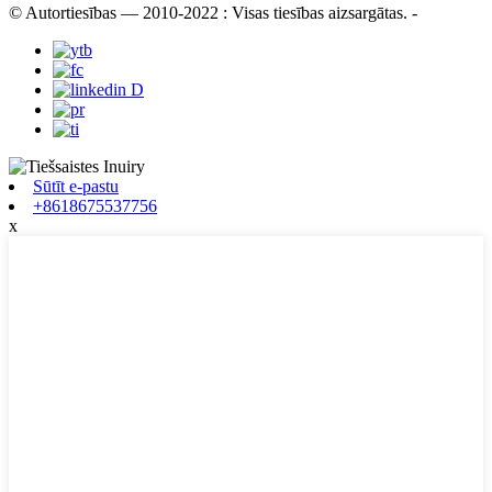
© Autortiesības — 2010-2022 : Visas tiesības aizsargātas.
-
Sūtīt e-pastu
+8618675537756
x