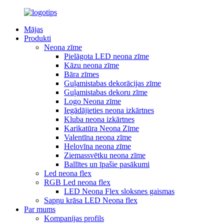
Mājas
Produkti
Neona zīme
Pielāgota LED neona zīme
Kāzu neona zīme
Bāra zīmes
Guļamistabas dekorācijas zīme
Guļamistabas dekoru zīme
Logo Neona zīme
Iegādājieties neona izkārtnes
Kluba neona izkārtnes
Karikatūra Neona Zīme
Valentīna neona zīme
Helovīna neona zīme
Ziemassvētku neona zīme
Ballītes un īpašie pasākumi
Led neona flex
RGB Led neona flex
LED Neona Flex sloksnes gaismas
Sapņu krāsa LED Neona flex
Par mums
Kompanijas profils