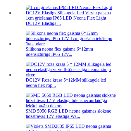
1cm griešanas IP65 LED Neona Flex Light
DC12V Elastīgs ...
Silikona neona flex gaisma 6*12mm
ūdensizturīgs IP65 12V...
DC12V Rozā krāsa 5*12MM silikagela led
neona flex rop...
SMD 5050 RGB LED neona gaismas sloksne
līdzstrāvas 12V elastīga Wa...