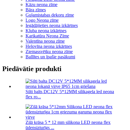
Kāzu neona zīme
Bāra zīmes
Guļamistabas dekoru zīme
Logo Neona zīme
Iegādājieties neona izkārtnes
Kluba neona izkārtnes
Karikatūra Neona Zīme
Valentīna neona zīme
Helovīna neona izkārtnes
Ziemassvētku neona zīme
Ballītes un īpašie pasākumi
Piedāvātie produkti
Silti balts DC12V 5*12MM silikagela led neona
flex ro...
Zilā krāsa 5 * 12 mm silikona LED neona flex
ūdensizturīgs ...