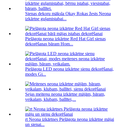
Sienas dekoru māksla Okay Rokas žests Neona
izkārtne guļamistabai...
Pielāgota neona izkārtne Red Hat Girl sienas
dekorēšanas bāram Hom...
Pielāgota LED neona izkārtne sienu dekorēšanai,
modes Gi...
Sejas meiteņu neona izkārtne mājām, bāram,
veikalam, klubam, ballītei,...
rt Neona izkārtnes Pielāgota neona izkārtne mājai
un sienai...