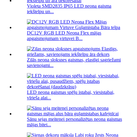
Violeta SMD2835 IP65 LED neona gaisma
iekštelpu un...
DC12V RGB LED Neona Flex mājas
apgaismojumam virtuvei B...
Zilās neona sloksnes gaismas, elastīgi sagriežami
savienojami...
LED neona gaismas spēļu istabai, viesistabai,
vīrieša alai...
Sānu sejas meitenei personalizētas neona gaismas
mājas bitei...