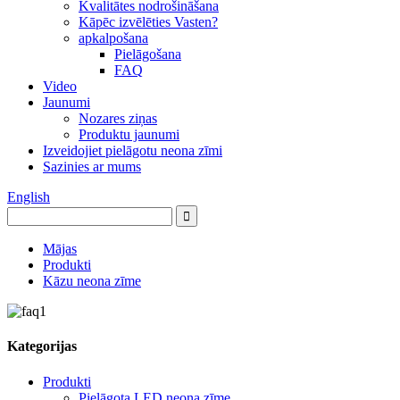
Kvalitātes nodrošināšana
Kāpēc izvēlēties Vasten?
apkalpošana
Pielāgošana
FAQ
Video
Jaunumi
Nozares ziņas
Produktu jaunumi
Izveidojiet pielāgotu neona zīmi
Sazinies ar mums
English
Mājas
Produkti
Kāzu neona zīme
Kategorijas
Produkti
Pielāgota LED neona zīme