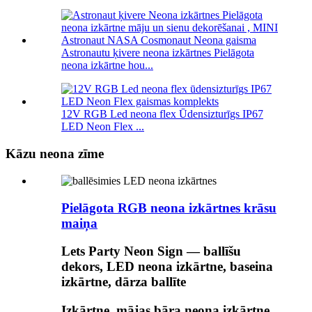
Astronautu ķivere neona izkārtnes Pielāgota
neona izkārtne hou...
12V RGB Led neona flex Ūdensizturīgs IP67
LED Neon Flex ...
Kāzu neona zīme
Pielāgota RGB neona izkārtnes krāsu
maiņa
Lets Party Neon Sign — ballīšu
dekors, LED neona izkārtne, baseina
izkārtne, dārza ballīte
Izkārtne, mājas bāra neona izkārtne,