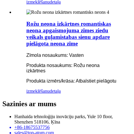
izmeklēšanu
detaļa
Rožu neona izkārtnes romantiskas
neona apgaismojuma zīmes ziedu
veikals guļamistabas sienu apdare
pielāgota neona zīme
Zīmola nosaukums: Vasten
Produkta nosaukums: Rožu neona
izkārtnes
Produkta izmērs/krāsa: Atbalstiet pielāgotu
izmeklēšanu
detaļa
Sazinies ar mums
Hanhaida tehnoloģiju inovāciju parks, Yule 10 floor,
Shenzhen 518106, Ķīna
+86-18675537756
sales@top-atom.com