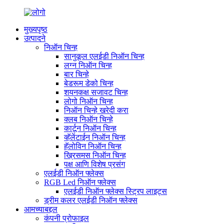
मुख्यपृष्ठ
उत्पादने
निऑन चिन्ह
सानुकूल एलईडी निऑन चिन्ह
लग्न निऑन चिन्ह
बार चिन्हे
बेडरूम डेको चिन्ह
शयनकक्ष सजावट चिन्ह
लोगो निऑन चिन्ह
निऑन चिन्हे खरेदी करा
क्लब निऑन चिन्हे
कार्टून निऑन चिन्ह
व्हॅलेंटाईन निऑन चिन्ह
हॅलोविन निऑन चिन्ह
ख्रिसमस निऑन चिन्ह
पक्ष आणि विशेष प्रसंग
एलईडी निऑन फ्लेक्स
RGB Led निऑन फ्लेक्स
एलईडी निऑन फ्लेक्स स्ट्रिप लाइट्स
ड्रीम कलर एलईडी निऑन फ्लेक्स
आमच्याबद्दल
कंपनी प्रोफाइल