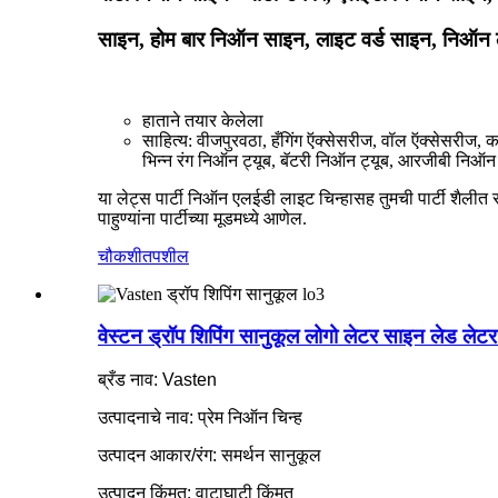
साइन, होम बार निऑन साइन, लाइट वर्ड साइन, निऑन
हाताने तयार केलेला
साहित्य: वीजपुरवठा, हँगिंग ऍक्सेसरीज, वॉल ऍक्सेसरीज,
भिन्न रंग निऑन ट्यूब, बॅटरी निऑन ट्यूब, आरजीबी निऑ
या लेट्स पार्टी निऑन एलईडी लाइट चिन्हासह तुमची पार्टी शैलीत
पाहुण्यांना पार्टीच्या मूडमध्ये आणेल.
चौकशी
तपशील
वेस्टन ड्रॉप शिपिंग सानुकूल लोगो लेटर साइन लेड ले
ब्रँड नाव: Vasten
उत्पादनाचे नाव: प्रेम निऑन चिन्ह
उत्पादन आकार/रंग: समर्थन सानुकूल
उत्पादन किंमत: वाटाघाटी किंमत