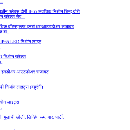
..
फ्लेक्स रोप...
वा...
..
...
.