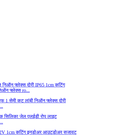
न फ्लेक्स ro...
..
..