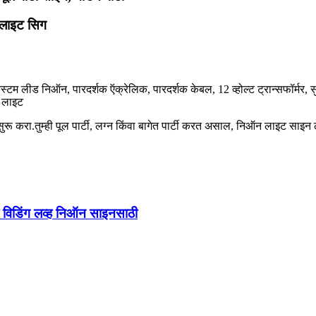
 लाइट सिग
 कस्टम लीड निऑन, पारदर्शक ऍक्रेलिक, पारदर्शक केबल, 12 व्होल्ट ट्रान्सफॉर्म
न लाइट
 सुरू करा.तुम्ही पूल पार्टी, लग्न किंवा बागेत पार्टी करत असाल, निऑन लाइट सा
टर विडिंग लव्ह निऑन साइनसाठी