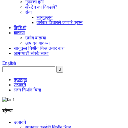
गुणवत्ता हमी
व्हॅस्टेन का निवडावे?
सेवा
सानुकूलन
वारंवार विचारले जाणारे प्रश्न
व्हिडिओ
बातम्या
उद्योग बातम्या
उत्पादन बातम्या
सानुकूल निऑन चिन्ह तयार करा
आमच्याशी संपर्क साधा
English
मुख्यपृष्ठ
उत्पादने
लग्न निऑन चिन्ह
श्रेण्या
उत्पादने
सानुकूल एलईडी निऑन चिन्ह