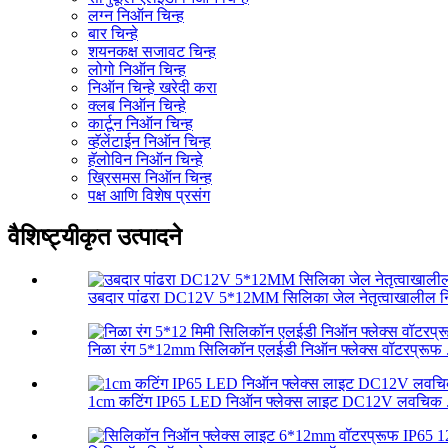
लग्न निऑन चिन्ह
बार चिन्हे
शयनकक्ष सजावट चिन्ह
लोगो निऑन चिन्ह
निऑन चिन्हे खरेदी करा
क्लब निऑन चिन्हे
कार्टून निऑन चिन्ह
व्हॅलेंटाईन निऑन चिन्ह
हॅलोविन निऑन चिन्हे
ख्रिसमस निऑन चिन्ह
पक्ष आणि विशेष प्रसंग
वैशिष्ट्यीकृत उत्पादने
उबदार पांढरा DC12V 5*12MM सिलिका जेल नेतृत्वाखालील निऑ
निळा रंग 5*12mm सिलिकॉन एलईडी निऑन फ्लेक्स वॉटरप्रूफ .
1cm कटिंग IP65 LED निऑन फ्लेक्स लाइट DC12V लवचिक .