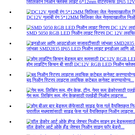
सिलिकॉन निऑन फ्लेक्स लाइट 6*12mm वॉटरप्रूफ IP65 12V.
DC12V गुलाबी रंग 5*12MM सिलिका जेल नेतृत्वाखालील निऑन 
SMD 5050 RGB LED निऑन लाइट स्ट्रिप DC 12V लवचिक 
जांभळा SMD2835 IP65 LED निऑन लाइट इनडोअर आणि ओ.
होम लाइटिंग किचन बी साठी DC12V RGB LED निऑन फ्लेक्स
ब्लू निऑन स्ट्रिप लाइट्स लवचिक कटेबल कनेक्ट करण्यायोग्य...
गेम रूम, लिव्हिंग रूम, मॅन केव्हसाठी एलईडी निऑन लाइट्स...
घरातील मधमाशांसाठी साइड फेस गर्ल वैयक्तिकृत निऑन लाइट्स..
वॉल डेकोर आर्ट ओके हँड जेश्चर निऑन साइन फॉर बेड्रो...