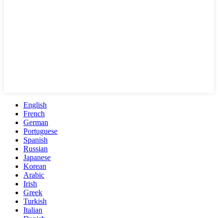
English
French
German
Portuguese
Spanish
Russian
Japanese
Korean
Arabic
Irish
Greek
Turkish
Italian