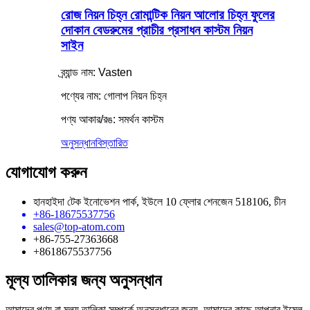
রোজ নিয়ন চিহ্ন রোমান্টিক নিয়ন আলোর চিহ্ন ফুলের
দোকান বেডরুমের প্রাচীর প্রসাধন কাস্টম নিয়ন
সাইন
ব্র্যান্ড নাম: Vasten
পণ্যের নাম: গোলাপ নিয়ন চিহ্ন
পণ্য আকার/রঙ: সমর্থন কাস্টম
অনুসন্ধান
বিস্তারিত
যোগাযোগ করুন
হানহাইদা টেক ইনোভেশন পার্ক, ইউলে 10 ফ্লোর শেনজেন 518106, চীন
+86-18675537756
sales@top-atom.com
+86-755-27363668
+8618675537756
মূল্য তালিকার জন্য অনুসন্ধান
আমাদের পণ্য বা মূল্য তালিকা সম্পর্কে অনুসন্ধানের জন্য, আমাদের কাছে আপনার ইমেল