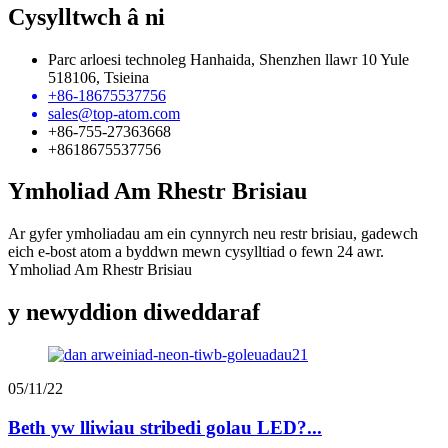
Cysylltwch â ni
Parc arloesi technoleg Hanhaida, Shenzhen llawr 10 Yule
518106, Tsieina
+86-18675537756
sales@top-atom.com
+86-755-27363668
+8618675537756
Ymholiad Am Rhestr Brisiau
Ar gyfer ymholiadau am ein cynnyrch neu restr brisiau, gadewch
eich e-bost atom a byddwn mewn cysylltiad o fewn 24 awr.
Ymholiad Am Rhestr Brisiau
y newyddion diweddaraf
05/11/22
Beth yw lliwiau stribedi golau LED?...