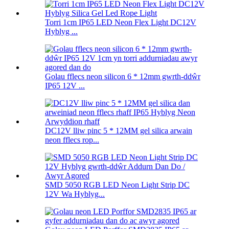
Torri 1cm IP65 LED Neon Flex Light DC12V
Hyblyg ...
Golau fflecs neon silicon 6 * 12mm gwrth-ddŵr
IP65 12V ...
DC12V lliw pinc 5 * 12MM gel silica arwain
neon fflecs rop...
SMD 5050 RGB LED Neon Light Strip DC
12V Wa Hyblyg...