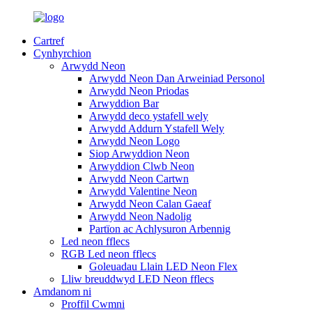
Cartref
Cynhyrchion
Arwydd Neon
Arwydd Neon Dan Arweiniad Personol
Arwydd Neon Priodas
Arwyddion Bar
Arwydd deco ystafell wely
Arwydd Addurn Ystafell Wely
Arwydd Neon Logo
Siop Arwyddion Neon
Arwyddion Clwb Neon
Arwydd Neon Cartwn
Arwydd Valentine Neon
Arwydd Neon Calan Gaeaf
Arwydd Neon Nadolig
Partïon ac Achlysuron Arbennig
Led neon fflecs
RGB Led neon fflecs
Goleuadau Llain LED Neon Flex
Lliw breuddwyd LED Neon fflecs
Amdanom ni
Proffil Cwmni