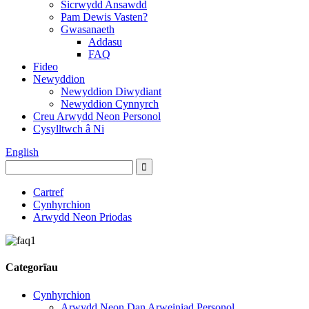
Sicrwydd Ansawdd
Pam Dewis Vasten?
Gwasanaeth
Addasu
FAQ
Fideo
Newyddion
Newyddion Diwydiant
Newyddion Cynnyrch
Creu Arwydd Neon Personol
Cysylltwch â Ni
English
Cartref
Cynhyrchion
Arwydd Neon Priodas
Categorïau
Cynhyrchion
Arwydd Neon Dan Arweiniad Personol