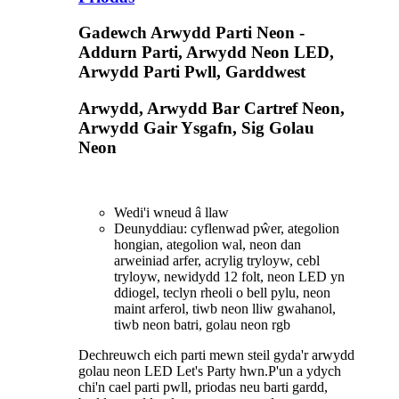
Gadewch Arwydd Parti Neon -
Addurn Parti, Arwydd Neon LED,
Arwydd Parti Pwll, Garddwest
Arwydd, Arwydd Bar Cartref Neon,
Arwydd Gair Ysgafn, Sig Golau
Neon
Wedi'i wneud â llaw
Deunyddiau: cyflenwad pŵer, ategolion
hongian, ategolion wal, neon dan
arweiniad arfer, acrylig tryloyw, cebl
tryloyw, newidydd 12 folt, neon LED yn
ddiogel, teclyn rheoli o bell pylu, neon
maint arferol, tiwb neon lliw gwahanol,
tiwb neon batri, golau neon rgb
Dechreuwch eich parti mewn steil gyda'r arwydd
golau neon LED Let's Party hwn.P'un a ydych
chi'n cael parti pwll, priodas neu barti gardd,