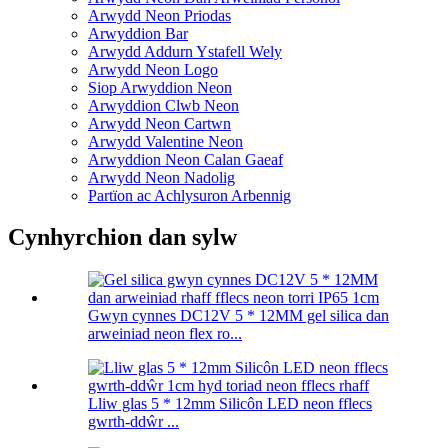
Arwydd Neon Priodas
Arwyddion Bar
Arwydd Addurn Ystafell Wely
Arwydd Neon Logo
Siop Arwyddion Neon
Arwyddion Clwb Neon
Arwydd Neon Cartwn
Arwydd Valentine Neon
Arwyddion Neon Calan Gaeaf
Arwydd Neon Nadolig
Partïon ac Achlysuron Arbennig
Cynhyrchion dan sylw
Gwyn cynnes DC12V 5 * 12MM gel silica dan
arweiniad neon flex ro...
Lliw glas 5 * 12mm Silicôn LED neon fflecs
gwrth-ddŵr ...