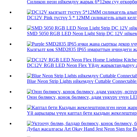
Силикон неон ийкемдүү жарык 6*12мм суу өткөрбөй
DC12V Pink түстүү 5 * 12MM силикагель алып келге
SMD 5050 RGB LED Neon Light Strip DC 12V ийкем
Кызгылт көк SMD2835 IP65 имараттын ичиндеги жа
DC12V RGB LED Neon Flex Үйдү жарыктандыруу а
Blue Neon Strip Lights ийкемдүү Cuttable Connectable.
Оюн бөлмөсү, конок бөлмөсү, адам үңкүрү үчүн LE
Үй аарылары үчүн каптал бети кыздын жекелештир
Дубал жасалгасы Art Okay Hand Jest Neon Sign for Be