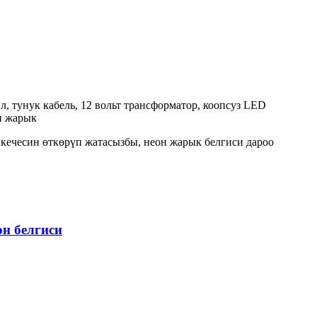
л, тунук кабель, 12 вольт трансформатор, коопсуз LED
он жарык
а кечесин өткөрүп жатасызбы, неон жарык белгиси дароо
он белгиси