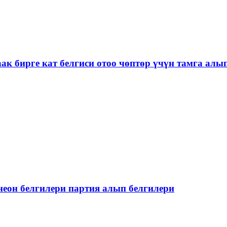
бирге кат белгиси отоо чөптөр үчүн тамга алып
неон белгилери партия алып белгилери