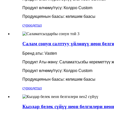
Продукт өлчөмү/түсү: Колдоо Custom
Продукциянын баасы: келишим баасы
суроо
детал
Салам сонун салттуу үйлөнүү неон белги
Бренд аты: Vasten
Продукт Аты-жөнү: Саламатсызбы кереметтүү ж
Продукт өлчөмү/түсү: Колдоо Custom
Продукциянын баасы: келишим баасы
суроо
детал
Кыздар белек сүйүү неон белгилери неон