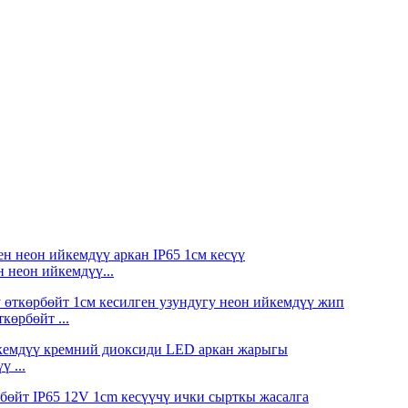
 неон ийкемдүү...
көрбөйт ...
 ...