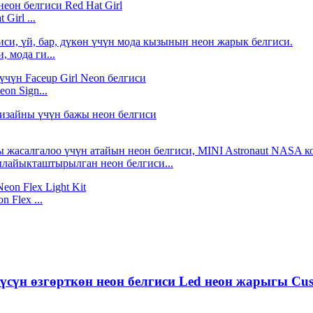
Girl ...
 мода ги...
on Sign...
ылайыкташтырылган неон белгиси...
 Flex ...
сүн өзгөрткөн неон белгиси Led неон жарыгы Cust