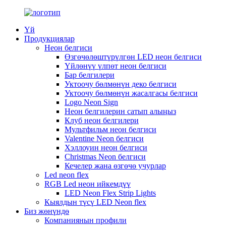
Үй
Продукциялар
Неон белгиси
Өзгөчөлөштүрүлгөн LED неон белгиси
Үйлөнүү үлпөт неон белгиси
Бар белгилери
Уктоочу бөлмөнүн деко белгиси
Уктоочу бөлмөнүн жасалгасы белгиси
Logo Neon Sign
Неон белгилерин сатып алыңыз
Клуб неон белгилери
Мультфильм неон белгиси
Valentine Neon белгиси
Хэллоуин неон белгиси
Christmas Neon белгиси
Кечелер жана өзгөчө учурлар
Led neon flex
RGB Led неон ийкемдүү
LED Neon Flex Strip Lights
Кыялдын түсү LED Neon flex
Биз жөнүндө
Компаниянын профили