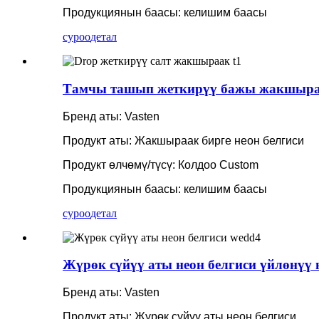
Продукциянын баасы: келишим баасы
суроо
детал
Тамчы ташып жеткирүү бажы жакшыраак 
Бренд аты: Vasten
Продукт аты: Жакшыраак бирге неон белгиси
Продукт өлчөмү/түсү: Колдоо Custom
Продукциянын баасы: келишим баасы
суроо
детал
Жүрөк сүйүү аты неон белгиси үйлөнүү 
Бренд аты: Vasten
Продукт аты: Жүрөк сүйүү аты неон белгиси