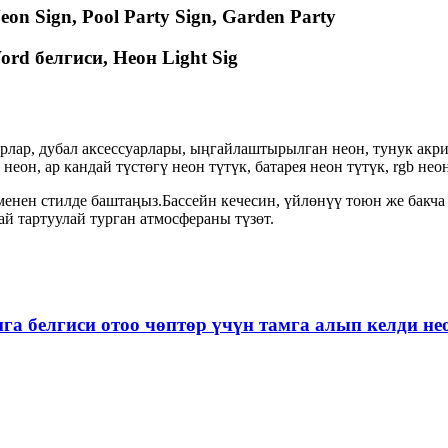
eon Sign, Pool Party Sign, Garden Party
ord белгиси, Неон Light Sig
арлар, дубал аксессуарлары, ыңгайлаштырылган неон, тунук акри
еон, ар кандай түстөгү неон түтүк, батарея неон түтүк, rgb не
 менен стилде баштаңыз.Бассейн кечесин, үйлөнүү тоюн же бакч
ай тартуулай турган атмосфераны түзөт.
мга белгиси отоо чөптөр үчүн тамга алып келди не