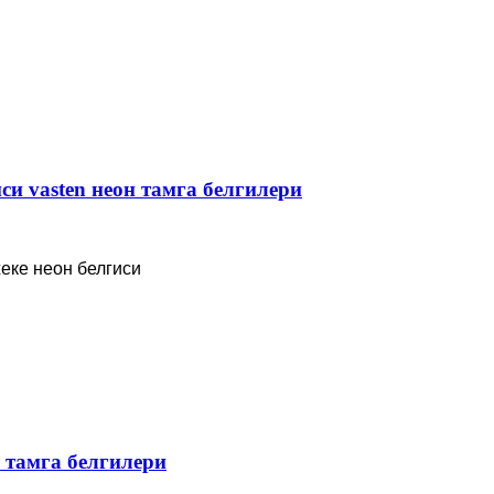
си vasten неон тамга белгилери
еке неон белгиси
 тамга белгилери