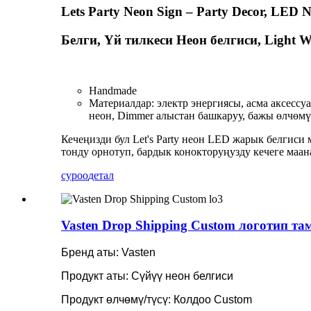
Lets Party Neon Sign – Party Decor, LED N
Белги, Үй тилкеси Неон белгиси, Light W
Handmade
Материалдар: электр энергиясы, асма аксессу
неон, Dimmer алыстан башкаруу, бажы өлчөмү н
Кечеңизди бул Let's Party неон LED жарык белгиси
тонду орнотуп, бардык конокторуңузду кечеге маан
суроо
детал
Vasten Drop Shipping Custom логотип та
Бренд аты: Vasten
Продукт аты: Сүйүү неон белгиси
Продукт өлчөмү/түсү: Колдоо Custom