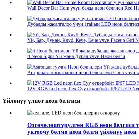
Wall Decor Bar Hom үчүн бажы неон белгиси Red Hat 
Дубалды жасалгалоо үчүн атайын LED неон белгиси,
Үй, Бар, Дүкөн, Клуб, Кече, Кече үчүн Faceup Girl Ne
rt Neon Signs Үй жана Дубал үчүн Неон белги
Астронавт каскасынын неон белгилери Сана үчүн 
12V RGB Led neon flex Суу өткөрбөйт IP67 LED Neon
Үйлөнүү үлпөт неон белгиси
Өзгөчөлөштүрүлгөн RGB неон белгиси тү
уктоочу бөлмө неон белги үйлөнүү неон