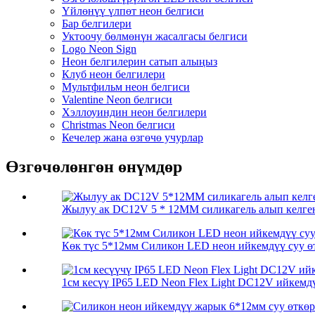
Үйлөнүү үлпөт неон белгиси
Бар белгилери
Уктоочу бөлмөнүн жасалгасы белгиси
Logo Neon Sign
Неон белгилерин сатып алыңыз
Клуб неон белгилери
Мультфильм неон белгиси
Valentine Neon белгиси
Хэллоуиндин неон белгилери
Christmas Neon белгиси
Кечелер жана өзгөчө учурлар
Өзгөчөлөнгөн өнүмдөр
Жылуу ак DC12V 5 * 12MM силикагель алып келген
Көк түс 5*12мм Силикон LED неон ийкемдүү суу өт
1см кесүү IP65 LED Neon Flex Light DC12V ийкемдүү