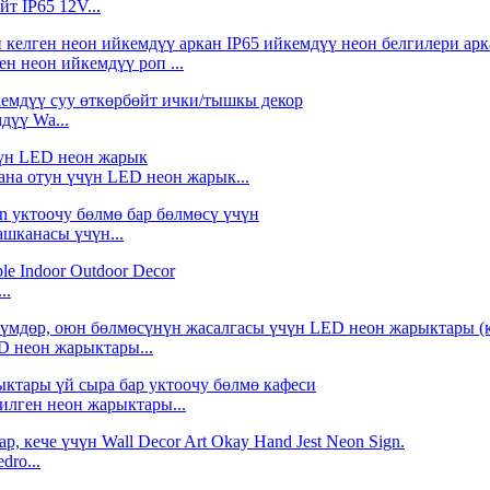
т IP65 12V...
н неон ийкемдүү роп ...
дүү Wa...
на отун үчүн LED неон жарык...
шканасы үчүн...
..
D неон жарыктары...
илген неон жарыктары...
dro...