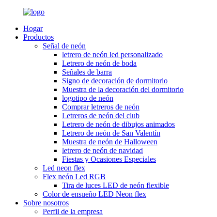
Hogar
Productos
Señal de neón
letrero de neón led personalizado
Letrero de neón de boda
Señales de barra
Signo de decoración de dormitorio
Muestra de la decoración del dormitorio
logotipo de neón
Comprar letreros de neón
Letreros de neón del club
Letrero de neón de dibujos animados
Letrero de neón de San Valentín
Muestra de neón de Halloween
letrero de neón de navidad
Fiestas y Ocasiones Especiales
Led neon flex
Flex neón Led RGB
Tira de luces LED de neón flexible
Color de ensueño LED Neon flex
Sobre nosotros
Perfil de la empresa