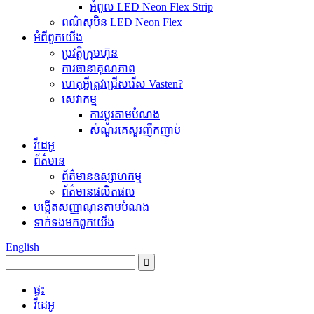
អំពូល LED Neon Flex Strip
ពណ៌សុបិន LED Neon Flex
អំពី​ពួក​យើង
ប្រវត្តិ​ក្រុមហ៊ុន
ការធានា​គុណភាព
ហេតុអ្វីត្រូវជ្រើសរើស Vasten?
សេវាកម្ម
ការប្ដូរតាមបំណង
សំណួរគេសួរញឹកញាប់
វីដេអូ
ព័ត៌មាន
ព័ត៌មានឧស្សាហកម្ម
ព័ត៌មានផលិតផល
បង្កើតសញ្ញាណុនតាមបំណង
ទាក់ទង​មក​ពួក​យើង
English
ផ្ទះ
វីដេអូ