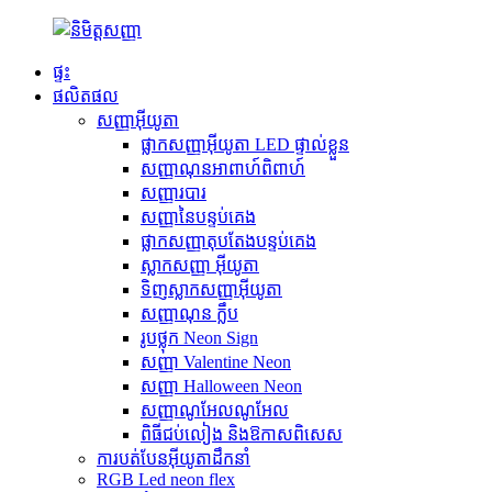
ផ្ទះ
ផលិតផល
សញ្ញាអ៊ីយូតា
ផ្លាកសញ្ញាអ៊ីយូតា LED ផ្ទាល់ខ្លួន
សញ្ញាណុនអាពាហ៍ពិពាហ៍
សញ្ញារបារ
សញ្ញានៃបន្ទប់គេង
ផ្លាកសញ្ញាតុបតែងបន្ទប់គេង
ស្លាកសញ្ញា អ៊ីយូតា
ទិញស្លាកសញ្ញាអ៊ីយូតា
សញ្ញាណុន ក្លឹប
រូបថ្លុក Neon Sign
សញ្ញា Valentine Neon
សញ្ញា Halloween Neon
សញ្ញាណូអែលណូអែល
ពិធីជប់លៀង និងឱកាសពិសេស
ការបត់បែនអ៊ីយូតាដឹកនាំ
RGB Led neon flex