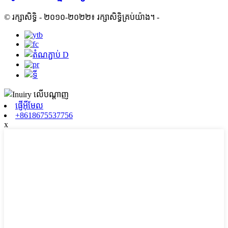
© រក្សាសិទ្ធិ - ២០១០-២០២២៖ រក្សាសិទ្ធិគ្រប់យ៉ាង។
-
ផ្ញើអ៊ីមែល
+8618675537756
x