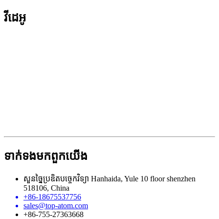
វីដេអូ
ទាក់ទង​មក​ពួក​យើង
សួនច្នៃប្រឌិតបច្ចេកវិទ្យា Hanhaida, Yule 10 floor shenzhen
518106, China
+86-18675537756
sales@top-atom.com
+86-755-27363668