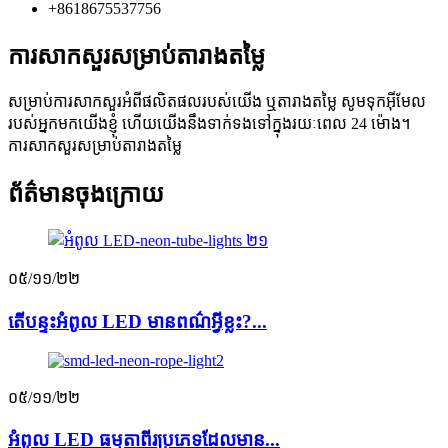
+8618675537756
ការសាកសួរសម្រាប់តារាងតម្លៃ
សម្រាប់ការសាកសួរអំពីផលិតផលរបស់យើង ឬតារាងតម្លៃ សូមទុកអ៊ីមែល
របស់អ្នកមកយើងខ្ញុំ ហើយយើងនឹងទាក់ទងទៅក្នុងរយៈពេល 24 ម៉ោង។
ការសាកសួរសម្រាប់តារាងតម្លៃ
ព័ត៌មានចុងក្រោយ
០៥/១១/២២
តើបន្ទះអំពូល LED មានពណ៌អ្វីខ្លះ?...
០៥/១១/២២
អំពូល LED ធម្មតាពីរប្រភេទដែលមាន...