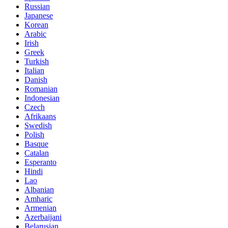
Russian
Japanese
Korean
Arabic
Irish
Greek
Turkish
Italian
Danish
Romanian
Indonesian
Czech
Afrikaans
Swedish
Polish
Basque
Catalan
Esperanto
Hindi
Lao
Albanian
Amharic
Armenian
Azerbaijani
Belarusian