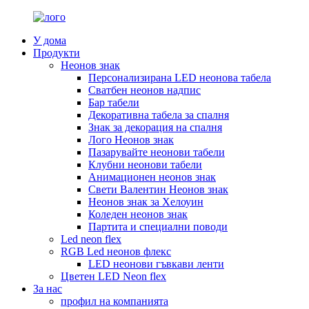
У дома
Продукти
Неонов знак
Персонализирана LED неонова табела
Сватбен неонов надпис
Бар табели
Декоративна табела за спалня
Знак за декорация на спалня
Лого Неонов знак
Пазарувайте неонови табели
Клубни неонови табели
Анимационен неонов знак
Свети Валентин Неонов знак
Неонов знак за Хелоуин
Коледен неонов знак
Партита и специални поводи
Led neon flex
RGB Led неонов флекс
LED неонови гъвкави ленти
Цветен LED Neon flex
За нас
профил на компанията