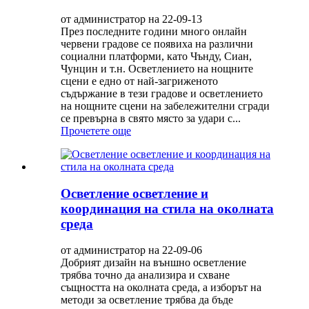
от администратор на 22-09-13
През последните години много онлайн
червени градове се появиха на различни
социални платформи, като Чънду, Сиан,
Чунцин и т.н. Осветлението на нощните
сцени е едно от най-загриженото
съдържание в тези градове и осветлението
на нощните сцени на забележителни сгради
се превърна в свято място за удари с...
Прочетете още
Осветление осветление и
координация на стила на околната
среда
от администратор на 22-09-06
Добрият дизайн на външно осветление
трябва точно да анализира и схване
същността на околната среда, а изборът на
методи за осветление трябва да бъде