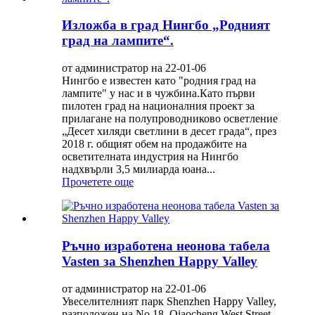
Изложба в град Нингбо „Родният
град на лампите“.
от администратор на 22-01-06
Нингбо е известен като "родния град на
лампите" у нас и в чужбина.Като първи
пилотен град на националния проект за
прилагане на полупроводниково осветление
„Десет хиляди светлини в десет града“, през
2018 г. общият обем на продажбите на
осветителната индустрия на Нингбо
надхвърли 3,5 милиарда юана...
Прочетете още
Ръчно изработена неонова табела
Vasten за Shenzhen Happy Valley
от администратор на 22-01-06
Увеселителният парк Shenzhen Happy Valley,
разположен на No.18, Qiaocheng West Street,