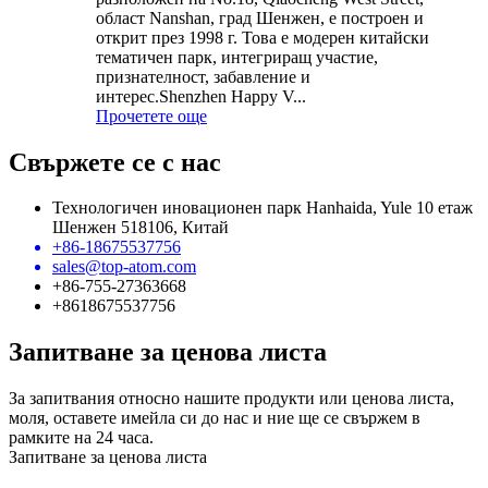
област Nanshan, град Шенжен, е построен и
открит през 1998 г. Това е модерен китайски
тематичен парк, интегриращ участие,
признателност, забавление и
интерес.Shenzhen Happy V...
Прочетете още
Свържете се с нас
Технологичен иновационен парк Hanhaida, Yule 10 етаж
Шенжен 518106, Китай
+86-18675537756
sales@top-atom.com
+86-755-27363668
+8618675537756
Запитване за ценова листа
За запитвания относно нашите продукти или ценова листа,
моля, оставете имейла си до нас и ние ще се свържем в
рамките на 24 часа.
Запитване за ценова листа