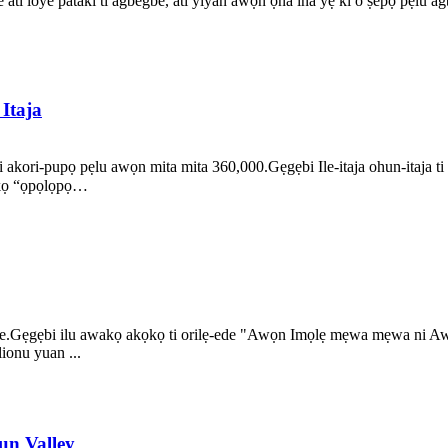
e ati loye pataki ti agbegbe, ati yiyan awọn ọna ina yẹ ki o ṣepọ pẹlu a
Itaja
iri akori-pupọ pẹlu awọn mita mita 360,000.Gẹgẹbi Ile-itaja ohun-itaja t
kọkọ “ọpọlọpọ…
okeere.Gẹgẹbi ilu awakọ akọkọ ti orilẹ-ede "Awọn Imọlẹ mẹwa mẹwa ni A
lionu yuan ...
un Valley