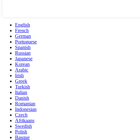
English
French
German
Portuguese
Spanish
Russian
Japanese
Korean
Arabic
Irish
Greek
Turkish
Italian
Danish
Romanian
Indonesian
Czech
Afrikaans
Swedish
Polish
Basque