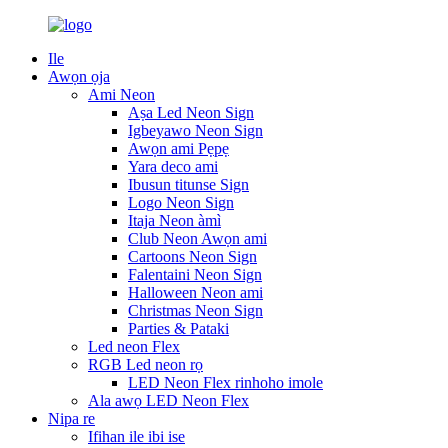
Ile
Awọn ọja
Ami Neon
Aṣa Led Neon Sign
Igbeyawo Neon Sign
Awọn ami Pẹpẹ
Yara deco ami
Ibusun titunse Sign
Logo Neon Sign
Itaja Neon àmì
Club Neon Awọn ami
Cartoons Neon Sign
Falentaini Neon Sign
Halloween Neon ami
Christmas Neon Sign
Parties & Pataki
Led neon Flex
RGB Led neon rọ
LED Neon Flex rinhoho imole
Ala awọ LED Neon Flex
Nipa re
Ifihan ile ibi ise