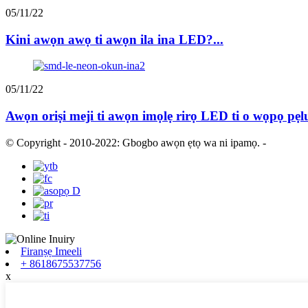
05/11/22
Kini awọn awọ ti awọn ila ina LED?...
05/11/22
Awọn oriṣi meji ti awọn imọlẹ rirọ LED ti o wọpọ pẹlu
© Copyright - 2010-2022: Gbogbo awọn ẹtọ wa ni ipamọ.
-
Firanṣẹ Imeeli
+ 8618675537756
x