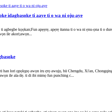
soke idagbasoke ti aaye ti o wa ni oju-aye
 ti agbegbe kọọkan;Fun apẹẹrẹ, apẹrẹ itanna ti o wa ni ẹnu-ọna ti o duro
awọn ile akori;awọn...
agbasoke
i han lori ọpọlọpọ awọn iru ẹrọ awujọ, bii Chengdu, Xi'an, Chongqing, 
 awọn ile ala-ilẹ. ti di ibi mimọ fun punching c...