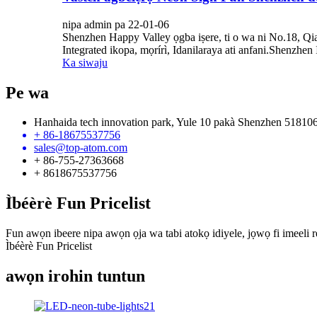
nipa admin pa 22-01-06
Shenzhen Happy Valley ọgba iṣere, ti o wa ni No.18, Qiaoc
Integrated ikopa, mọrírì, Idanilaraya ati anfani.Shenzhen
Ka siwaju
Pe wa
Hanhaida tech innovation park, Yule 10 pakà Shenzhen 51810
+ 86-18675537756
sales@top-atom.com
+ 86-755-27363668
+ 8618675537756
Ìbéèrè Fun Pricelist
Fun awọn ibeere nipa awọn ọja wa tabi atokọ idiyele, jọwọ fi imeeli rẹ
Ìbéèrè Fun Pricelist
awọn irohin tuntun