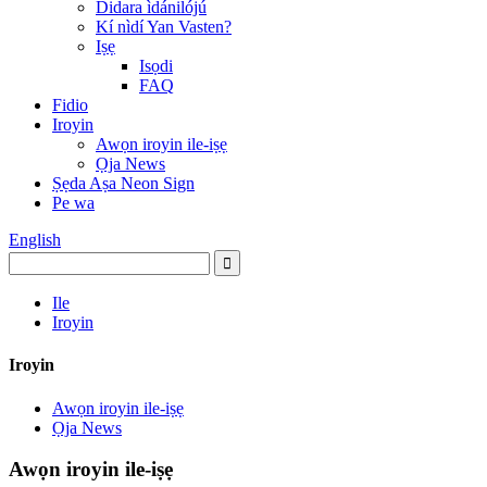
Didara ìdánilójú
Kí nìdí Yan Vasten?
Iṣẹ
Isọdi
FAQ
Fidio
Iroyin
Awọn iroyin ile-iṣẹ
Ọja News
Ṣẹda Aṣa Neon Sign
Pe wa
English
Ile
Iroyin
Iroyin
Awọn iroyin ile-iṣẹ
Ọja News
Awọn iroyin ile-iṣẹ