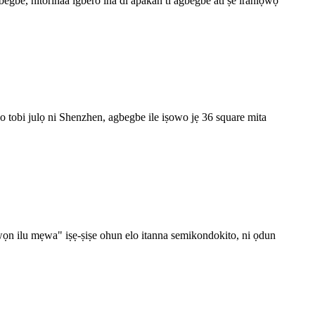
gbegbe, nitorinaa igbero ina di apakan ti agbegbe ati ṣe iranlọwọ
i o tobi julọ ni Shenzhen, agbegbe ile iṣowo jẹ 36 square mita
wọn ilu mẹwa" iṣẹ-ṣiṣe ohun elo itanna semikondokito, ni ọdun