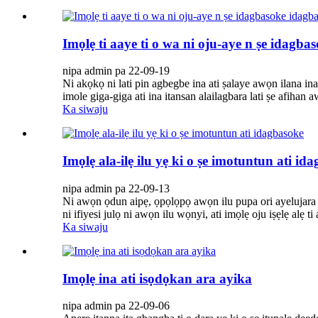
Imọlẹ ti aaye ti o wa ni oju-aye n ṣe idagba
nipa admin pa 22-09-19
Ni akọkọ ni lati pin agbegbe ina ati ṣalaye awọn ilana ina
imole giga-giga ati ina itansan alailagbara lati ṣe afihan 
Ka siwaju
Imọlẹ ala-ilẹ ilu yẹ ki o ṣe imotuntun ati id
nipa admin pa 22-09-13
Ni awọn ọdun aipẹ, ọpọlọpọ awọn ilu pupa ori ayelujara t
ni ifiyesi julọ ni awọn ilu wọnyi, ati imọlẹ oju iṣẹlẹ alẹ ti
Ka siwaju
Imọlẹ ina ati isọdọkan ara ayika
nipa admin pa 22-09-06