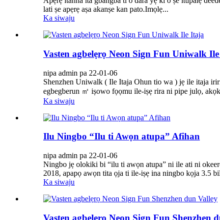
Apẹrẹ itanna ita gbangba ti o dara yẹ ki o ṣe itupalẹ deed
lati ṣe apẹrẹ aṣa akanṣe kan pato.Imọlẹ...
Ka siwaju
Vasten agbelẹrọ Neon Sign Fun Uniwalk Ile 
nipa admin pa 22-01-06
Shenzhen Uniwalk ( Ile Itaja Ohun tio wa ) jẹ ile itaja ir
egbegberun ㎡ iṣowo fọọmu ile-iṣẹ rira ni pipe julọ, a
Ka siwaju
Ilu Ningbo “Ilu ti Awọn atupa” Afihan
nipa admin pa 22-01-06
Ningbo jẹ olokiki bi “ilu ti awọn atupa” ni ile ati ni 
2018, apapọ awọn tita ọja ti ile-iṣẹ ina ningbo kọja 3.5 bi
Ka siwaju
Vasten agbelẹrọ Neon Sign Fun Shenzhen d