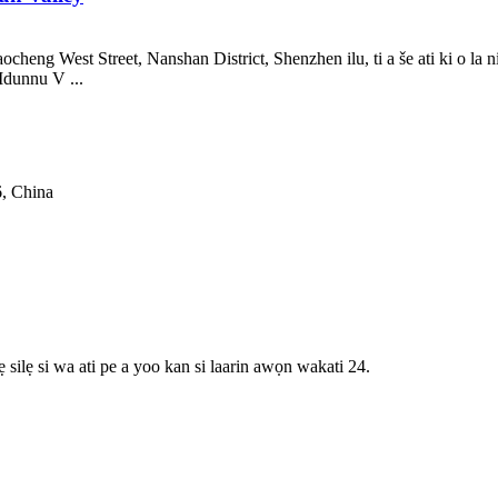
heng West Street, Nanshan District, Shenzhen ilu, ti a še ati ki o la n
 Idunnu V ...
6, China
 silẹ si wa ati pe a yoo kan si laarin awọn wakati 24.