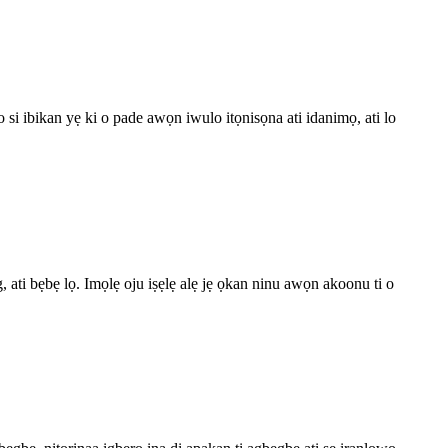
 si ibikan yẹ ki o pade awọn iwulo itọnisọna ati idanimọ, ati lo
ati bẹbẹ lọ. Imọlẹ oju iṣẹlẹ alẹ jẹ ọkan ninu awọn akoonu ti o