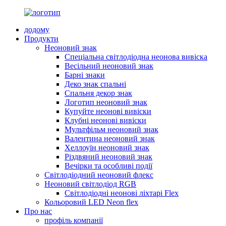
додому
Продукти
Неоновий знак
Спеціальна світлодіодна неонова вивіска
Весільний неоновий знак
Барні знаки
Деко знак спальні
Спальня декор знак
Логотип неоновий знак
Купуйте неонові вивіски
Клубні неонові вивіски
Мультфільм неоновий знак
Валентина неоновий знак
Хеллоуїн неоновий знак
Різдвяний неоновий знак
Вечірки та особливі події
Світлодіодний неоновий флекс
Неоновий світлодіод RGB
Світлодіодні неонові ліхтарі Flex
Кольоровий LED Neon flex
Про нас
профіль компанії