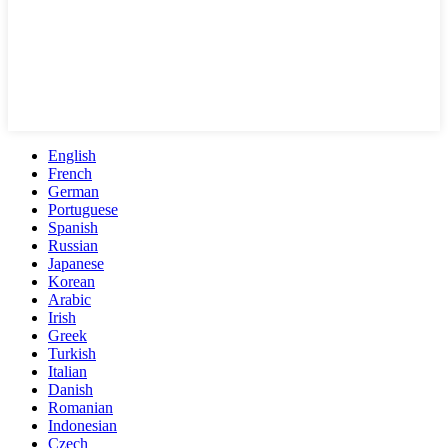
English
French
German
Portuguese
Spanish
Russian
Japanese
Korean
Arabic
Irish
Greek
Turkish
Italian
Danish
Romanian
Indonesian
Czech