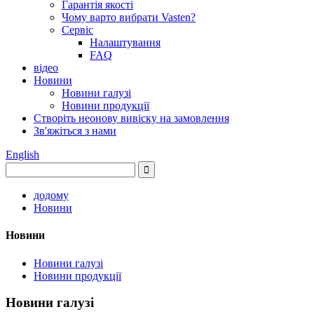
Гарантія якості
Чому варто вибрати Vasten?
Сервіс
Налаштування
FAQ
відео
Новини
Новини галузі
Новини продукції
Створіть неонову вивіску на замовлення
Зв'яжіться з нами
English
додому
Новини
Новини
Новини галузі
Новини продукції
Новини галузі