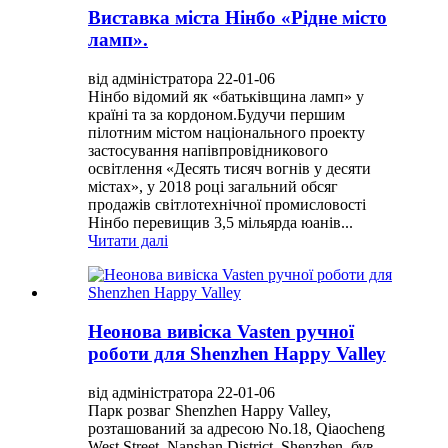
Виставка міста Нінбо «Рідне місто
ламп».
від адміністратора 22-01-06
Нінбо відомий як «батьківщина ламп» у
країні та за кордоном.Будучи першим
пілотним містом національного проекту
застосування напівпровідникового
освітлення «Десять тисяч вогнів у десяти
містах», у 2018 році загальний обсяг
продажів світлотехнічної промисловості
Нінбо перевищив 3,5 мільярда юанів...
Читати далі
Неонова вивіска Vasten ручної
роботи для Shenzhen Happy Valley
від адміністратора 22-01-06
Парк розваг Shenzhen Happy Valley,
розташований за адресою No.18, Qiaocheng
West Street, Nanshan District, Shenzhen, був