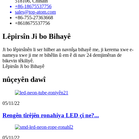
518106, Chinaîn
+86-18675537756
sales@top-atom.com
+86-755-27363668
+8618675537756
Lêpirsîn Ji bo Bihayê
Ji bo lêpirsînên li ser hilber an navnîşa bihayê me, ji kerema xwe e-
nameya xwe ji me re bihêlin û em ê di nav 24 demjimêran de
bikevin têkiliyê.
Lêpirsîn Ji bo Bihayê
nûçeyên dawî
05/11/22
Rengên tîrêjên ronahiya LED çi ne?...
05/11/22