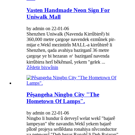
Vasten Handmade Neon Sign For
Uniwalk Mall
by admin on 22-01-06
Shenzhen Uniwalk (Navenda Kirrûbirrê) bi
360,000 metre çargoşe navendek ezmûnek pir-
mijar e.Wekî mezintirîn MALL-a kirrûbirrê li
Shenzhen, qada avahiya bazirganî 36 metre
çargoşe ye bi hezaran ㎡ bazirganî navenda
kirrûbirra herî bêkêmasî, yekem "gelek ...
Zêdetir bixwînin
Pêşangeha Ningbo City "The
Hometown Of Lamps".
by admin on 22-01-06
Ningbo li hundur û derveyî welat wekî "bajarê
lampeyan" tête navandin.Wekî yekem bajarê
pîlotê projeya serîlêdana ronahiya nîvconductor
ya neteweyî "Deh hezar Ronahî li Deh Bajaran",