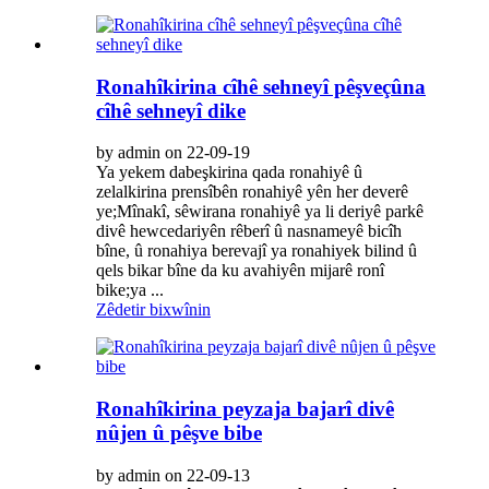
Ronahîkirina cîhê sehneyî pêşveçûna
cîhê sehneyî dike
by admin on 22-09-19
Ya yekem dabeşkirina qada ronahiyê û
zelalkirina prensîbên ronahiyê yên her deverê
ye;Mînakî, sêwirana ronahiyê ya li deriyê parkê
divê hewcedariyên rêberî û nasnameyê bicîh
bîne, û ronahiya berevajî ya ronahiyek bilind û
qels bikar bîne da ku avahiyên mijarê ronî
bike;ya ...
Zêdetir bixwînin
Ronahîkirina peyzaja bajarî divê
nûjen û pêşve bibe
by admin on 22-09-13