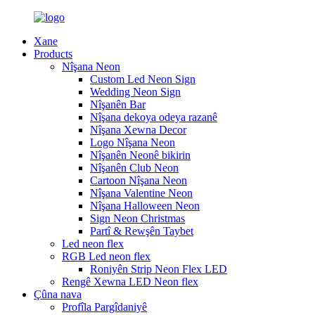
Xane
Products
Nîşana Neon
Custom Led Neon Sign
Wedding Neon Sign
Nîşanên Bar
Nîşana dekoya odeya razanê
Nîşana Xewna Decor
Logo Nîşana Neon
Nîşanên Neonê bikirin
Nîşanên Club Neon
Cartoon Nîşana Neon
Nîşana Valentine Neon
Nîşana Halloween Neon
Sign Neon Christmas
Partî & Rewşên Taybet
Led neon flex
RGB Led neon flex
Roniyên Strip Neon Flex LED
Rengê Xewna LED Neon flex
Çûna nava
Profîla Pargîdaniyê