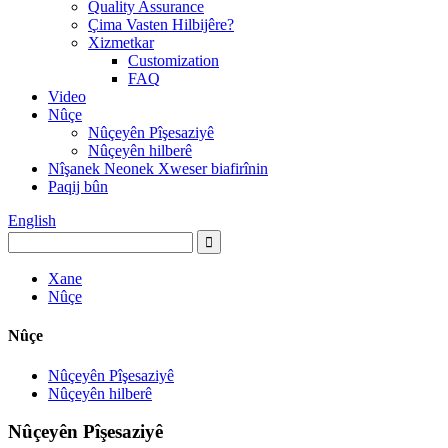
Quality Assurance
Çima Vasten Hilbijêre?
Xizmetkar
Customization
FAQ
Video
Nûçe
Nûçeyên Pîşesaziyê
Nûçeyên hilberê
Nîşanek Neonek Xweser biafirînin
Paqij bûn
English
Xane
Nûçe
Nûçe
Nûçeyên Pîşesaziyê
Nûçeyên hilberê
Nûçeyên Pîşesaziyê