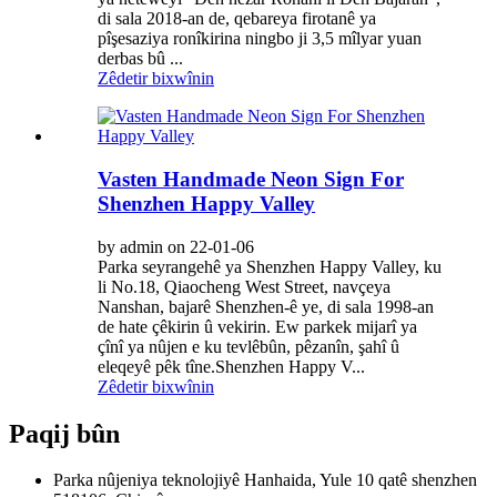
di sala 2018-an de, qebareya firotanê ya
pîşesaziya ronîkirina ningbo ji 3,5 mîlyar yuan
derbas bû ...
Zêdetir bixwînin
Vasten Handmade Neon Sign For
Shenzhen Happy Valley
by admin on 22-01-06
Parka seyrangehê ya Shenzhen Happy Valley, ku
li No.18, Qiaocheng West Street, navçeya
Nanshan, bajarê Shenzhen-ê ye, di sala 1998-an
de hate çêkirin û vekirin. Ew parkek mijarî ya
çînî ya nûjen e ku tevlêbûn, pêzanîn, şahî û
eleqeyê pêk tîne.Shenzhen Happy V...
Zêdetir bixwînin
Paqij bûn
Parka nûjeniya teknolojiyê Hanhaida, Yule 10 qatê shenzhen