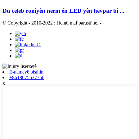
Du celeb roniyên nerm ên LED yên hevpar bi ...
© Copyright - 2010-2022 : Hemû maf parastî ne.
-
E-nameyê bişînin
+8618675537756
x