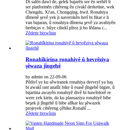
Di salên dawî de, gelek bajarên sor ên serhêl li
ser platformên cihêreng ên civakî derketine, wek
Chengdu, Xi'an, Chongqing, hwd. Ronahiya
dîmenê şevê yek ji naverokên herî bi fikar e li
van bajaran, û ronahiya dîmena şevê ya avahiyên
berbiçav e. bûye cihekî pîroz ji bo lêdana c...
Zêdetir bixwînin
Ronahîkirina ronahiyê û hevrêziya
şêwaza jîngehê
by admin on 22-09-06
Pêdivî ye ku sêwiranek ronahiya derveyî ya baş
bi awakî rast analîz bike û esasê jîngehê bigire, û
bijartina awayên ronahiyê divê bi hawîrdorê re
were yek kirin, da ku plansaziya ronahiyê bibe
beşek ji jîngehê û bibe alîkar ku şêwazek
projeyek cihêreng çêbike.Ronahî ...
Zêdetir bixwînin