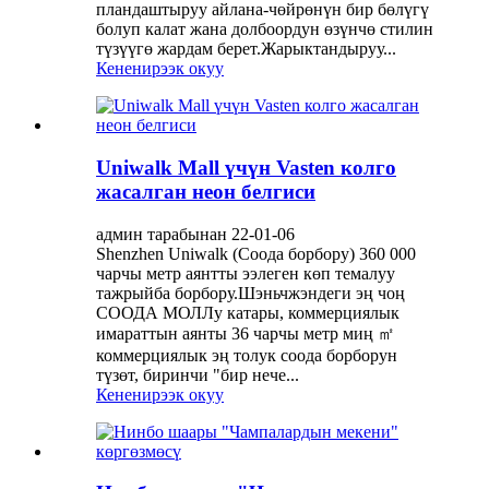
пландаштыруу айлана-чөйрөнүн бир бөлүгү
болуп калат жана долбоордун өзүнчө стилин
түзүүгө жардам берет.Жарыктандыруу...
Кененирээк окуу
Uniwalk Mall үчүн Vasten колго
жасалган неон белгиси
админ тарабынан 22-01-06
Shenzhen Uniwalk (Соода борбору) 360 000
чарчы метр аянтты ээлеген көп темалуу
тажрыйба борбору.Шэньчжэндеги эң чоң
СООДА МОЛЛу катары, коммерциялык
имараттын аянты 36 чарчы метр миң ㎡
коммерциялык эң толук соода борборун
түзөт, биринчи "бир нече...
Кененирээк окуу