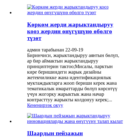
Көркөм жерди жарыктандыруу
кооз жердин өнүгүшүнө өбөлгө
түзөт
админ тарабынан 22-09-19
Биринчиси, жарыктандыруу аянтын бөлүп,
ар бир аймактын жарыктандыруу
принциптерин тактоо;Мисалы, парктын
кире беришиндеги жарык дизайны
жетекчиликке жана идентификациялык
муктаждыктарга жооп бериши керек жана
тематикалык имараттарды бөлүп көрсөтүү
үчүн жогорку жарыктык жана начар
контрасттуу жарыкты колдонуу керек;...
Кененирээк окуу
Шаардын пейзажын