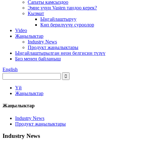
Сапаты камсыздоо
Эмне үчүн Vasten тандоо керек?
Кызмат
Ыңгайлаштыруу
Көп берилүүчү суроолор
Video
Жаңылыктар
Industry News
Продукт жаңылыктары
Ыңгайлаштырылган неон белгисин түзүү
Биз менен байланыш
English
Үй
Жаңылыктар
Жаңылыктар
Industry News
Продукт жаңылыктары
Industry News