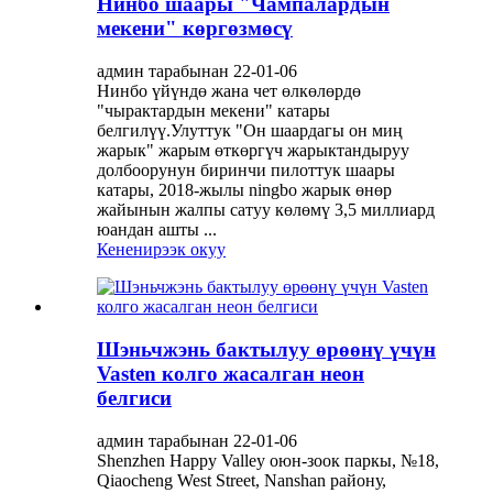
Нинбо шаары "Чампалардын
мекени" көргөзмөсү
админ тарабынан 22-01-06
Нинбо үйүндө жана чет өлкөлөрдө
"чырактардын мекени" катары
белгилүү.Улуттук "Он шаардагы он миң
жарык" жарым өткөргүч жарыктандыруу
долбоорунун биринчи пилоттук шаары
катары, 2018-жылы ningbo жарык өнөр
жайынын жалпы сатуу көлөмү 3,5 миллиард
юандан ашты ...
Кененирээк окуу
Шэньчжэнь бактылуу өрөөнү үчүн
Vasten колго жасалган неон
белгиси
админ тарабынан 22-01-06
Shenzhen Happy Valley оюн-зоок паркы, №18,
Qiaocheng West Street, Nanshan району,