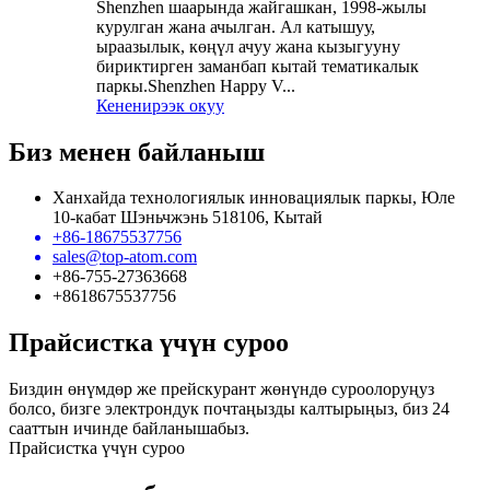
Shenzhen шаарында жайгашкан, 1998-жылы
курулган жана ачылган. Ал катышуу,
ыраазылык, көңүл ачуу жана кызыгууну
бириктирген заманбап кытай тематикалык
паркы.Shenzhen Happy V...
Кененирээк окуу
Биз менен байланыш
Ханхайда технологиялык инновациялык паркы, Юле
10-кабат Шэньчжэнь 518106, Кытай
+86-18675537756
sales@top-atom.com
+86-755-27363668
+8618675537756
Прайсистка үчүн суроо
Биздин өнүмдөр же прейскурант жөнүндө суроолоруңуз
болсо, бизге электрондук почтаңызды калтырыңыз, биз 24
сааттын ичинде байланышабыз.
Прайсистка үчүн суроо