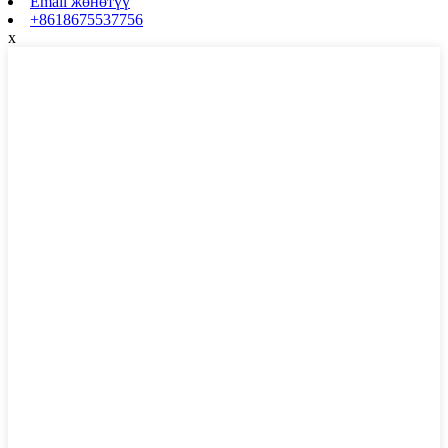
Email жөнөтүү
+8618675537756
x