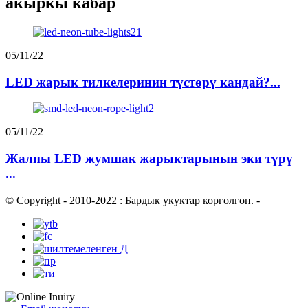
акыркы кабар
05/11/22
LED жарык тилкелеринин түстөрү кандай?...
05/11/22
Жалпы LED жумшак жарыктарынын эки түрү
...
© Copyright - 2010-2022 : Бардык укуктар корголгон.
-