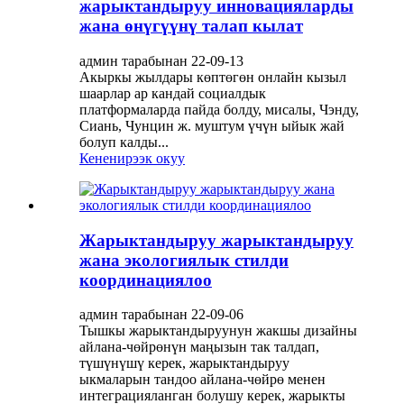
жарыктандыруу инновацияларды
жана өнүгүүнү талап кылат
админ тарабынан 22-09-13
Акыркы жылдары көптөгөн онлайн кызыл
шаарлар ар кандай социалдык
платформаларда пайда болду, мисалы, Чэнду,
Сиань, Чунцин ж. муштум үчүн ыйык жай
болуп калды...
Кененирээк окуу
Жарыктандыруу жарыктандыруу
жана экологиялык стилди
координациялоо
админ тарабынан 22-09-06
Тышкы жарыктандыруунун жакшы дизайны
айлана-чөйрөнүн маңызын так талдап,
түшүнүшү керек, жарыктандыруу
ыкмаларын тандоо айлана-чөйрө менен
интеграцияланган болушу керек, жарыкты