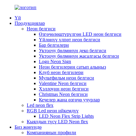
Үй
Продукциялар
Неон белгиси
Өзгөчөлөштүрүлгөн LED неон белгиси
Үйлөнүү үлпөт неон белгиси
Бар белгилери
Уктоочу бөлмөнүн деко белгиси
Уктоочу бөлмөнүн жасалгасы белгиси
Logo Neon Sign
Неон белгилерин сатып алыңыз
Клуб неон белгилери
Мультфильм неон белгиси
Valentine Neon белгиси
Хэллоуин неон белгиси
Christmas Neon белгиси
Кечелер жана өзгөчө учурлар
Led neon flex
RGB Led неон ийкемдүү
LED Neon Flex Strip Lights
Кыялдын түсү LED Neon flex
Биз жөнүндө
Компаниянын профили