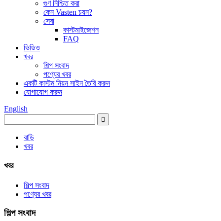
গুণ নিশ্চিত করা
কেন Vasten চয়ন?
সেবা
কাস্টমাইজেশন
FAQ
ভিডিও
খবর
শিল্প সংবাদ
পণ্যের খবর
একটি কাস্টম নিয়ন সাইন তৈরি করুন
যোগাযোগ করুন
English
বাড়ি
খবর
খবর
শিল্প সংবাদ
পণ্যের খবর
শিল্প সংবাদ