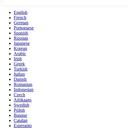
English
French
German
Portuguese
Spanish
Russian
Japanese
Korean
Arabic
Irish
Greek
Turkish
Italian
Danish
Romanian
Indonesian
Czech
Afrikaans
Swedish
Polish
Basque
Catalan
Esperanto