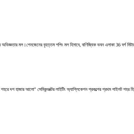
ভিজ্ঞতার মল।শেনজেনের বৃহত্তম শপিং মল হিসাবে, বাণিজ্যিক ভবন এলাকা 36 বর্গ মিটার হাজ
শহরে দশ হাজার আলো" সেমিকন্ডাক্টর লাইটিং অ্যাপ্লিকেশন প্রকল্পের প্রথম পাইলট শহর হি