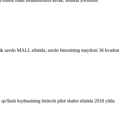
f-muhit bilan birlashtirilishi kerak, shunda yoritishni
ik savdo MALL sifatida, savdo binosining maydoni 36 kvadrat
o'llash loyihasining birinchi pilot shahri sifatida 2018 yilda