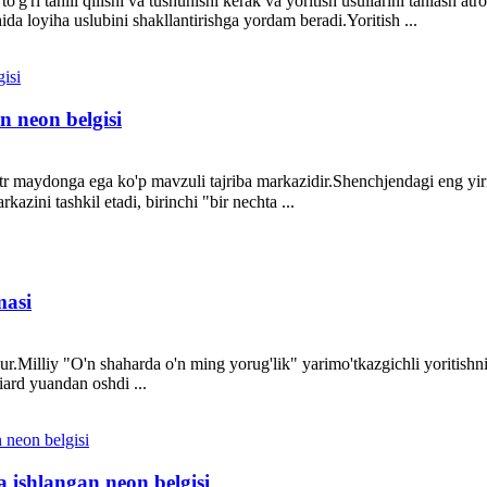
'g'ri tahlil qilishi va tushunishi kerak va yoritish usullarini tanlash atro
ida loyiha uslubini shakllantirishga yordam beradi.Yoritish ...
n neon belgisi
 maydonga ega ko'p mavzuli tajriba markazidir.Shenchjendagi eng yir
kazini tashkil etadi, birinchi "bir nechta ...
masi
.Milliy "O'n shaharda o'n ming yorug'lik" yarimo'tkazgichli yoritishni q
ard yuandan oshdi ...
a ishlangan neon belgisi