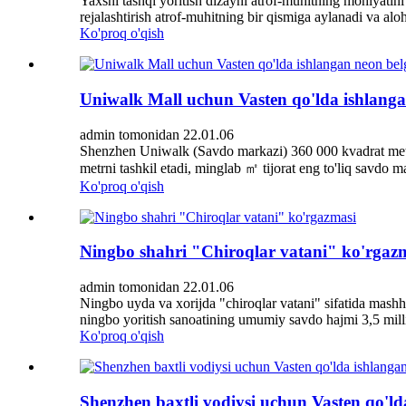
Yaxshi tashqi yoritish dizayni atrof-muhitning mohiyatini to
rejalashtirish atrof-muhitning bir qismiga aylanadi va aloh
Ko'proq o'qish
Uniwalk Mall uchun Vasten qo'lda ishlanga
admin tomonidan 22.01.06
Shenzhen Uniwalk (Savdo markazi) 360 000 kvadrat metr
metrni tashkil etadi, minglab ㎡ tijorat eng to'liq savdo mar
Ko'proq o'qish
Ningbo shahri "Chiroqlar vatani" ko'rgaz
admin tomonidan 22.01.06
Ningbo uyda va xorijda "chiroqlar vatani" sifatida mashhur
ningbo yoritish sanoatining umumiy savdo hajmi 3,5 milli
Ko'proq o'qish
Shenzhen baxtli vodiysi uchun Vasten qo'ld