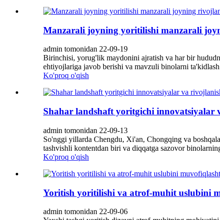
Manzarali joyning yoritilishi manzarali jo
admin tomonidan 22-09-19
Birinchisi, yorug'lik maydonini ajratish va har bir hududni
ehtiyojlariga javob berishi va mavzuli binolarni ta'kidlash 
Ko'proq o'qish
Shahar landshaft yoritgichi innovatsiyalar 
admin tomonidan 22-09-13
So'nggi yillarda Chengdu, Xi'an, Chongqing va boshqalar k
tashvishli kontentdan biri va diqqatga sazovor binolarnin
Ko'proq o'qish
Yoritish yoritilishi va atrof-muhit uslubini 
admin tomonidan 22-09-06