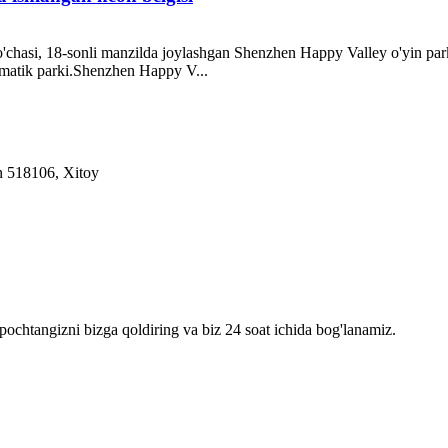
hasi, 18-sonli manzilda joylashgan Shenzhen Happy Valley o'yin parki 
tematik parki.Shenzhen Happy V...
n 518106, Xitoy
pochtangizni bizga qoldiring va biz 24 soat ichida bog'lanamiz.