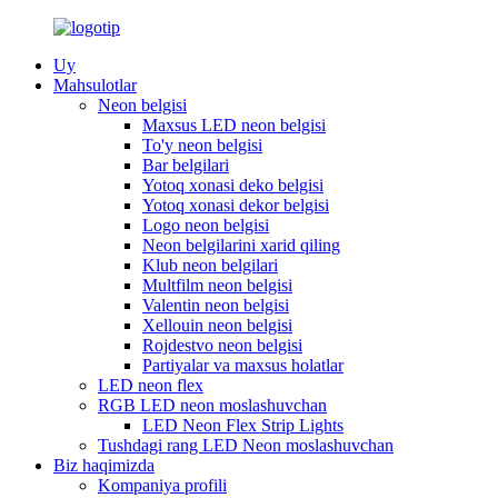
Uy
Mahsulotlar
Neon belgisi
Maxsus LED neon belgisi
To'y neon belgisi
Bar belgilari
Yotoq xonasi deko belgisi
Yotoq xonasi dekor belgisi
Logo neon belgisi
Neon belgilarini xarid qiling
Klub neon belgilari
Multfilm neon belgisi
Valentin neon belgisi
Xellouin neon belgisi
Rojdestvo neon belgisi
Partiyalar va maxsus holatlar
LED neon flex
RGB LED neon moslashuvchan
LED Neon Flex Strip Lights
Tushdagi rang LED Neon moslashuvchan
Biz haqimizda
Kompaniya profili