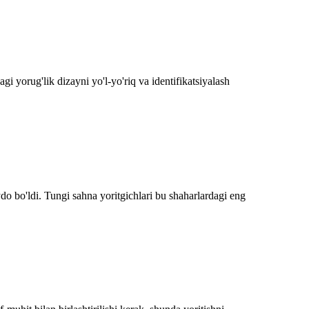
gi yorug'lik dizayni yo'l-yo'riq va identifikatsiyalash
do bo'ldi. Tungi sahna yoritgichlari bu shaharlardagi eng