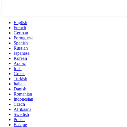
English
French
German
Portuguese
Spanish
Russian
Japanese
Korean
Arabic
Irish
Greek
Turkish
Italian
Danish
Romanian
Indonesian
Czech
Afrikaans
Swedish
Polish
Basque