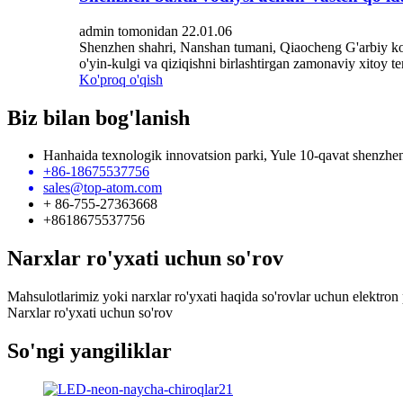
admin tomonidan 22.01.06
Shenzhen shahri, Nanshan tumani, Qiaocheng G'arbiy ko'c
o'yin-kulgi va qiziqishni birlashtirgan zamonaviy xitoy 
Ko'proq o'qish
Biz bilan bog'lanish
Hanhaida texnologik innovatsion parki, Yule 10-qavat shenzhe
+86-18675537756
sales@top-atom.com
+ 86-755-27363668
+8618675537756
Narxlar ro'yxati uchun so'rov
Mahsulotlarimiz yoki narxlar ro'yxati haqida so'rovlar uchun elektron 
Narxlar ro'yxati uchun so'rov
So'ngi yangiliklar