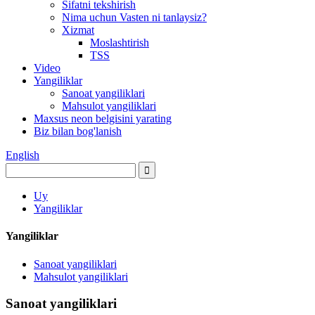
Sifatni tekshirish
Nima uchun Vasten ni tanlaysiz?
Xizmat
Moslashtirish
TSS
Video
Yangiliklar
Sanoat yangiliklari
Mahsulot yangiliklari
Maxsus neon belgisini yarating
Biz bilan bog'lanish
English
Uy
Yangiliklar
Yangiliklar
Sanoat yangiliklari
Mahsulot yangiliklari
Sanoat yangiliklari