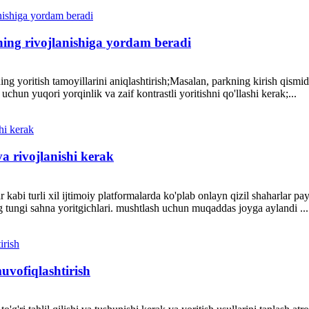
yning rivojlanishiga yordam beradi
ng yoritish tamoyillarini aniqlashtirish;Masalan, parkning kirish qismida
uchun yuqori yorqinlik va zaif kontrastli yoritishni qo'llashi kerak;...
va rivojlanishi kerak
abi turli xil ijtimoiy platformalarda ko'plab onlayn qizil shaharlar pay
g tungi sahna yoritgichlari. mushtlash uchun muqaddas joyga aylandi ...
muvofiqlashtirish