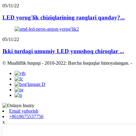
05/11/22
LED yorug'lik chiziqlarining ranglari qanday?...
05/11/22
Ikki turdagi umumiy LED yumshoq chiroqlar ...
© Mualliflik huquqi - 2010-2022: Barcha huquqlar himoyalangan.
-
Email yuborish
+8618675537756
x