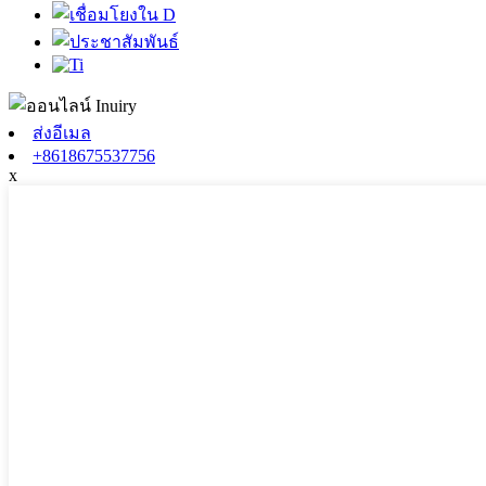
ส่งอีเมล
+8618675537756
x