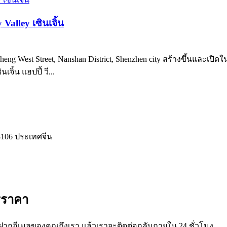
alley เซินเจิ้น
ocheng West Street, Nanshan District, Shenzhen city สร้างขึ้นและเ
้น แฮปปี้ วี...
18106 ประเทศจีน
รราคา
ากอีเมลของคุณถึงเรา แล้วเราจะติดต่อกลับภายใน 24 ชั่วโมง