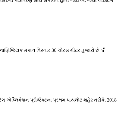
પસંદગી પર્યાવરણ સાથે સંકલિત હોવી જોઈએ, જેથી લાઇટિંગ
, વાણિજ્યિક મકાન વિસ્તાર 36 ચોરસ મીટર હજારો છે ㎡
િંગ એપ્લિકેશન પ્રોજેક્ટના પ્રથમ પાયલોટ શહેર તરીકે, 2018