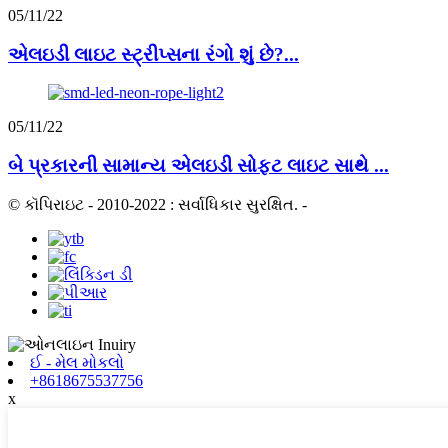
05/11/22
એલઇડી લાઇટ સ્ટ્રીપ્સના રંગો શું છે?...
05/11/22
બે પ્રકારની સામાન્ય એલઇડી સોફ્ટ લાઇટ સાથે ...
© કૉપિરાઇટ - 2010-2022 : સર્વાધિકાર સુરક્ષિત.
-
ઈ - મેલ મોકલો
+8618675537756
x