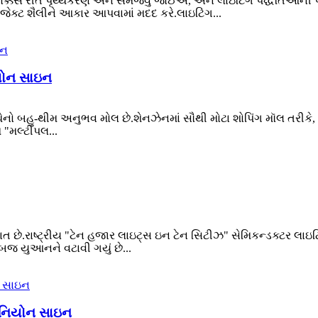
ોક્કસ રીતે પૃથ્થકરણ અને સમજવું જોઈએ, અને લાઇટિંગ પદ્ધતિઓની 
ક્ટ શૈલીને આકાર આપવામાં મદદ કરે.લાઇટિંગ...
યોન સાઇન
ેનો બહુ-થીમ અનુભવ મોલ છે.શેનઝેનમાં સૌથી મોટા શોપિંગ મૉલ તરીકે
મ "મલ્ટીપલ...
ાત છે.રાષ્ટ્રીય "ટેન હજાર લાઇટ્સ ઇન ટેન સિટીઝ" સેમિકન્ડક્ટર લાઇટ
અબજ યુઆનને વટાવી ગયું છે...
ેલ નિયોન સાઇન