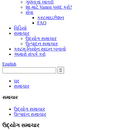
ગુણવત્તા ખાતરી
શા માટે Vasten પસંદ કરો?
સેવા
કસ્ટમાઇઝેશન
FAQ
વિડિયો
સમાચાર
ઉદ્યોગ સમાચાર
ઉત્પાદન સમાચાર
કસ્ટમ નિયોન સાઇન બનાવો
અમારો સંપર્ક કરો
English
ઘર
સમાચાર
સમાચાર
ઉદ્યોગ સમાચાર
ઉત્પાદન સમાચાર
ઉદ્યોગ સમાચાર