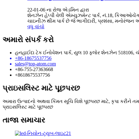
22-01-06 ના રોજ એડમિન દ્વારા
શેનઝેન હેપ્પી વેલી એમ્યુઝમેન્ટ પાર્ક, નં.18, કિઆઓચેંગ વ
ચાઇનીઝ થીમ પાર્ક છે જે ભાગીદારી, પ્રશંસા, મનોરંજન અ
વધુ વાંચો
અમારો સંપર્ક કરો
હનહાઈદા ટેક ઈનોવેશન પાર્ક, યુલ 10 ફ્લોર શેનઝેન 518106, 
+86-18675537756
sales@top-atom.com
+86-755-27363668
+8618675537756
પ્રાઇસલિસ્ટ માટે પૂછપરછ
અમારા ઉત્પાદનો અથવા કિંમત સૂચિ વિશે પૂછપરછ માટે, કૃપા કરીને ત
પ્રાઇસલિસ્ટ માટે પૂછપરછ
તાજા સમાચાર