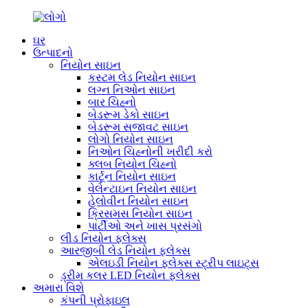
ઘર
ઉત્પાદનો
નિયોન સાઇન
કસ્ટમ લેડ નિયોન સાઇન
લગ્ન નિઓન સાઇન
બાર ચિહ્નો
બેડરૂમ ડેકો સાઇન
બેડરૂમ સજાવટ સાઇન
લોગો નિયોન સાઇન
નિઓન ચિહ્નોની ખરીદી કરો
ક્લબ નિયોન ચિહ્નો
કાર્ટૂન નિયોન સાઇન
વેલેન્ટાઇન નિયોન સાઇન
હેલોવીન નિયોન સાઇન
ક્રિસમસ નિયોન સાઇન
પાર્ટીઓ અને ખાસ પ્રસંગો
લીડ નિયોન ફ્લેક્સ
આરજીબી લેડ નિયોન ફ્લેક્સ
એલઇડી નિયોન ફ્લેક્સ સ્ટ્રીપ લાઇટ્સ
ડ્રીમ કલર LED નિયોન ફ્લેક્સ
અમારા વિશે
કંપની પ્રોફાઇલ