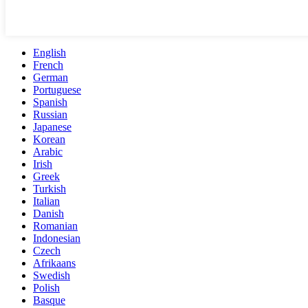
English
French
German
Portuguese
Spanish
Russian
Japanese
Korean
Arabic
Irish
Greek
Turkish
Italian
Danish
Romanian
Indonesian
Czech
Afrikaans
Swedish
Polish
Basque