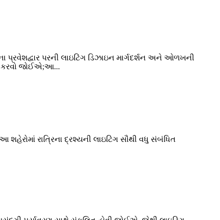
ાનના પ્રવેશદ્વાર પરની લાઇટિંગ ડિઝાઇન માર્ગદર્શન અને ઓળખની
ોગ કરવો જોઈએ;આ...
આ શહેરોમાં રાત્રિના દ્રશ્યની લાઇટિંગ સૌથી વધુ સંબંધિત