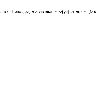
ં બાંધવામાં આવ્યું હતું અને ખોલવામાં આવ્યું હતું. તે એક આધુનિક