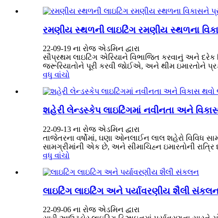
રમણીય સ્થળની લાઇટિંગ રમણીય સ્થળના વિકાસ
22-09-19 ના રોજ એડમિન દ્વારા
સૌપ્રથમ લાઇટિંગ એરિયાને વિભાજિત કરવાનું અને દરેક વિ
જરૂરિયાતોને પૂરી કરવી જોઈએ, અને થીમ ઇમારતોને પ્ર
વધુ વાંચો
શહેરી લેન્ડસ્કેપ લાઇટિંગમાં નવીનતા અને વિ
22-09-13 ના રોજ એડમિન દ્વારા
તાજેતરના વર્ષોમાં, ઘણા ઓનલાઈન લાલ શહેરો વિવિધ સામાજિક
સામગ્રીમાંની એક છે, અને સીમાચિહ્ન ઇમારતોની રાત્રિ દ્
વધુ વાંચો
લાઇટિંગ લાઇટિંગ અને પર્યાવરણીય શૈલી સંકલ
22-09-06 ના રોજ એડમિન દ્વારા