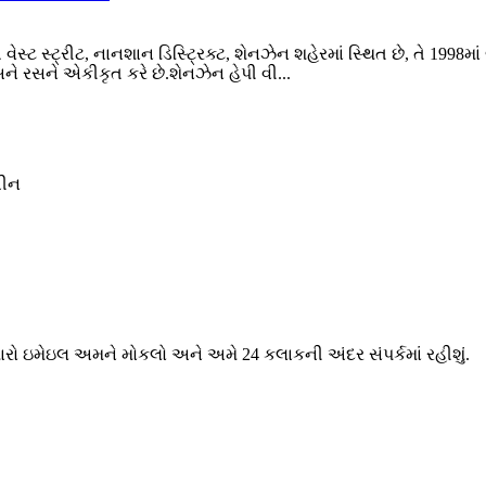
ેસ્ટ સ્ટ્રીટ, નાનશાન ડિસ્ટ્રિક્ટ, શેનઝેન શહેરમાં સ્થિત છે, તે 1998મા
ને રસને એકીકૃત કરે છે.શેનઝેન હેપી વી...
ચીન
મારો ઇમેઇલ અમને મોકલો અને અમે 24 કલાકની અંદર સંપર્કમાં રહીશું.