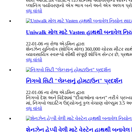
સારી આઉટડોર લાઇટિંગ ડિઝાઇનમાં પર્યાવરણના સારને ચ
પ્લાનિંગ પર્યાવરણનો એક ભાગ બને અને એક અલગ પ્રોજે
વધુ વાંચો
Uniwalk મોલ માટે Vasten હાથથી બનાવેલ નિ
22-01-06 ના રોજ એડમિન દ્વારા
શેનઝેન યુનિવૉક (શોપિંગ મોલ) 360,000 ચોરસ મીટર સાથ
વ્યાવસાયિક સ્વરૂપો સૌથી સંપૂર્ણ શોપિંગ સેન્ટર છે, પ્રથ
વધુ વાંચો
નિંગબો સિટી "લેમ્પ્સનું હોમટાઉન" પ્રદર્શન
22-01-06 ના રોજ એડમિન દ્વારા
નિંગબો દેશ અને વિદેશમાં "દીવાઓના વતન" તરીકે પ્રખ્ય
માં, નિંગબો લાઇટિંગ ઉદ્યોગનું કુલ વેચાણ વોલ્યુમ 3.5 
વધુ વાંચો
શેનઝેન હેપ્પી વેલી માટે વેસ્ટેન હાથથી બનાવ