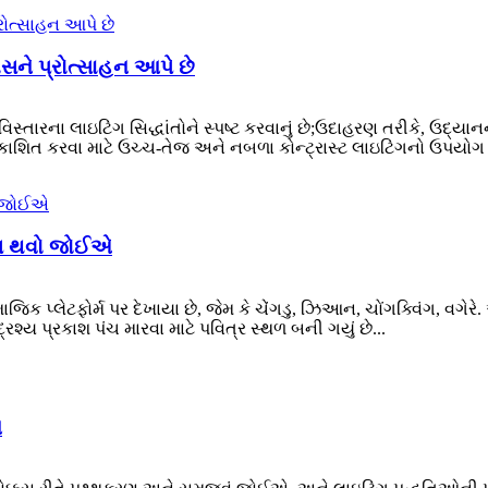
ને પ્રોત્સાહન આપે છે
સ્તારના લાઇટિંગ સિદ્ધાંતોને સ્પષ્ટ કરવાનું છે;ઉદાહરણ તરીકે, ઉદ્ય
કાશિત કરવા માટે ઉચ્ચ-તેજ અને નબળા કોન્ટ્રાસ્ટ લાઇટિંગનો ઉપય
કાસ થવો જોઈએ
 પ્લેટફોર્મ પર દેખાયા છે, જેમ કે ચેંગડુ, ઝિઆન, ચોંગક્વિંગ, વગેરે. 
રશ્ય પ્રકાશ પંચ મારવા માટે પવિત્ર સ્થળ બની ગયું છે...
ન