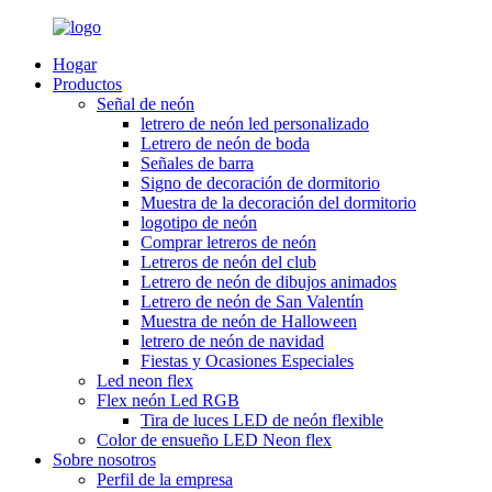
Hogar
Productos
Señal de neón
letrero de neón led personalizado
Letrero de neón de boda
Señales de barra
Signo de decoración de dormitorio
Muestra de la decoración del dormitorio
logotipo de neón
Comprar letreros de neón
Letreros de neón del club
Letrero de neón de dibujos animados
Letrero de neón de San Valentín
Muestra de neón de Halloween
letrero de neón de navidad
Fiestas y Ocasiones Especiales
Led neon flex
Flex neón Led RGB
Tira de luces LED de neón flexible
Color de ensueño LED Neon flex
Sobre nosotros
Perfil de la empresa