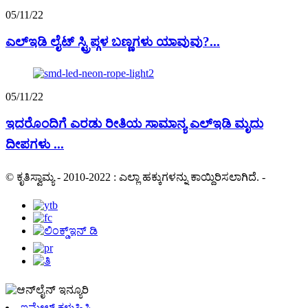
05/11/22
ಎಲ್ಇಡಿ ಲೈಟ್ ಸ್ಟ್ರಿಪ್ಗಳ ಬಣ್ಣಗಳು ಯಾವುವು?...
05/11/22
ಇದರೊಂದಿಗೆ ಎರಡು ರೀತಿಯ ಸಾಮಾನ್ಯ ಎಲ್ಇಡಿ ಮೃದು
ದೀಪಗಳು ...
© ಕೃತಿಸ್ವಾಮ್ಯ - 2010-2022 : ಎಲ್ಲಾ ಹಕ್ಕುಗಳನ್ನು ಕಾಯ್ದಿರಿಸಲಾಗಿದೆ.
-
ಇಮೇಲ್ ಕಳುಹಿಸಿ