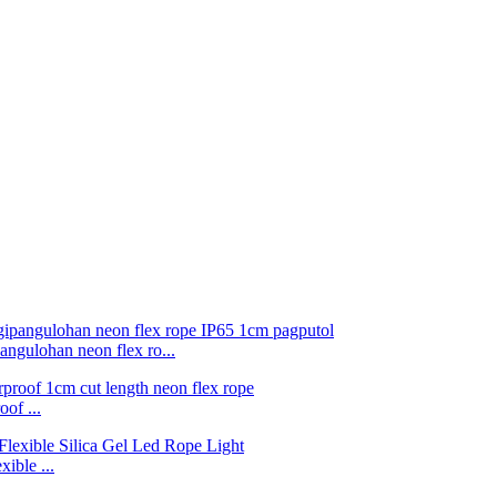
ngulohan neon flex ro...
of ...
ible ...