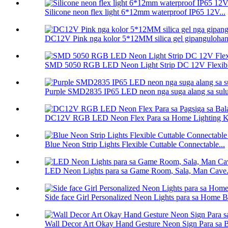
Silicone neon flex light 6*12mm waterproof IP65 12V...
DC12V Pink nga kolor 5*12MM silica gel gipangulohan n
SMD 5050 RGB LED Neon Light Strip DC 12V Flexibl
Purple SMD2835 IP65 LED neon nga suga alang sa sulud
DC12V RGB LED Neon Flex Para sa Home Lighting Ki
Blue Neon Strip Lights Flexible Cuttable Connectable...
LED Neon Lights para sa Game Room, Sala, Man Cave.
Side face Girl Personalized Neon Lights para sa Home Be
Wall Decor Art Okay Hand Gesture Neon Sign Para sa B