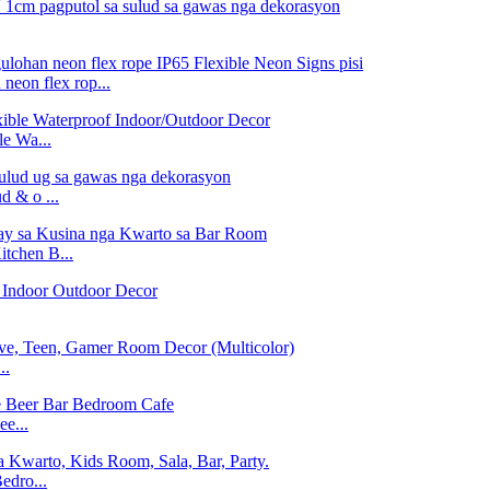
eon flex rop...
e Wa...
 & o ...
tchen B...
..
e...
edro...