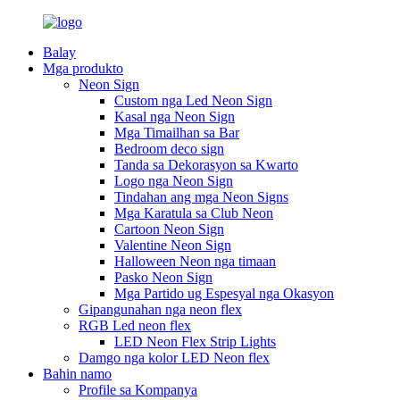
Balay
Mga produkto
Neon Sign
Custom nga Led Neon Sign
Kasal nga Neon Sign
Mga Timailhan sa Bar
Bedroom deco sign
Tanda sa Dekorasyon sa Kwarto
Logo nga Neon Sign
Tindahan ang mga Neon Signs
Mga Karatula sa Club Neon
Cartoon Neon Sign
Valentine Neon Sign
Halloween Neon nga timaan
Pasko Neon Sign
Mga Partido ug Espesyal nga Okasyon
Gipangunahan nga neon flex
RGB Led neon flex
LED Neon Flex Strip Lights
Damgo nga kolor LED Neon flex
Bahin namo
Profile sa Kompanya