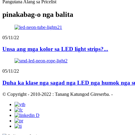
Pangutana Alang sa Pricelist
pinakabag-o nga balita
05/11/22
Unsa ang mga kolor sa LED light strips?...
05/11/22
Duha ka klase nga sagad nga LED nga humok nga su
© Copyright - 2010-2022 : Tanang Katungod Gireserba.
-