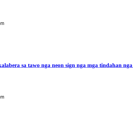
om
kalabera sa tawo nga neon sign nga mga tindahan ng
om