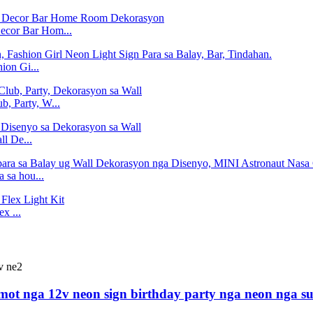
Decor Bar Hom...
ion Gi...
b, Party, W...
ll De...
 sa hou...
x ...
ot nga 12v neon sign birthday party nga neon nga s