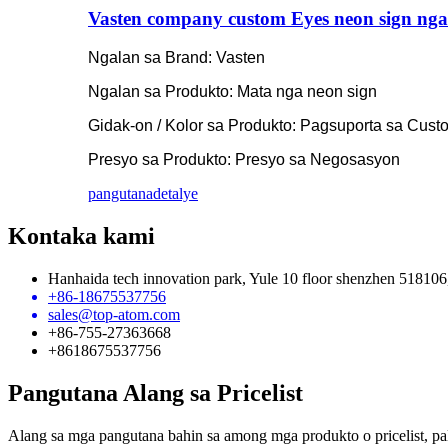
Vasten company custom Eyes neon sign nga 
Ngalan sa Brand: Vasten
Ngalan sa Produkto: Mata nga neon sign
Gidak-on / Kolor sa Produkto: Pagsuporta sa Cust
Presyo sa Produkto: Presyo sa Negosasyon
pangutana
detalye
Kontaka kami
Hanhaida tech innovation park, Yule 10 floor shenzhen 518106
+86-18675537756
sales@top-atom.com
+86-755-27363668
+8618675537756
Pangutana Alang sa Pricelist
Alang sa mga pangutana bahin sa among mga produkto o pricelist, pa