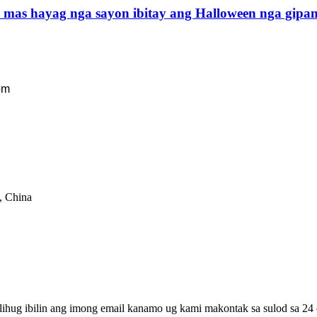
mas hayag nga sayon ​​ibitay ang Halloween nga gipan
om
, China
lihug ibilin ang imong email kanamo ug kami makontak sa sulod sa 24 