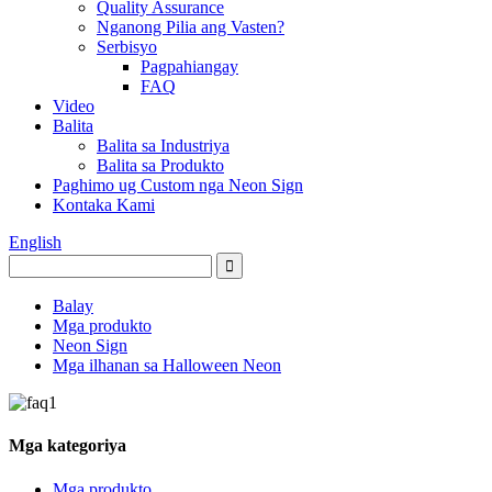
Quality Assurance
Nganong Pilia ang Vasten?
Serbisyo
Pagpahiangay
FAQ
Video
Balita
Balita sa Industriya
Balita sa Produkto
Paghimo ug Custom nga Neon Sign
Kontaka Kami
English
Balay
Mga produkto
Neon Sign
Mga ilhanan sa Halloween Neon
Mga kategoriya
Mga produkto