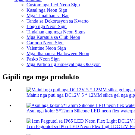
Custom nga Led Neon Sign
Kasal nga Neon Sign
Mga Timailhan sa Bar
Tanda sa Dekorasyon sa Kwarto
Logo nga Neon Sign
Tindahan ang mga Neon Signs
Mga Karatula sa Club Neon
Cartoon Neon Sign
Valentine Neon Sign
Mga ilhanan sa Halloween Neon
Pasko Neon Sign
Mga Partido ug Espesyal nga Okasyon
Gipili nga mga produkto
Mainit nga puti nga DC12V 5 * 12MM silica gel nga gipa
Asul nga kolor 5*12mm Silicone LED neon flex waterpro
1cm Pagputol sa IP65 LED Neon Flex Light DC12V Flex