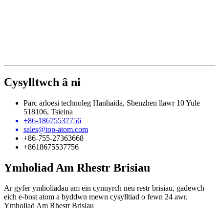
Cysylltwch â ni
Parc arloesi technoleg Hanhaida, Shenzhen llawr 10 Yule
518106, Tsieina
+86-18675537756
sales@top-atom.com
+86-755-27363668
+8618675537756
Ymholiad Am Rhestr Brisiau
Ar gyfer ymholiadau am ein cynnyrch neu restr brisiau, gadewch
eich e-bost atom a byddwn mewn cysylltiad o fewn 24 awr.
Ymholiad Am Rhestr Brisiau