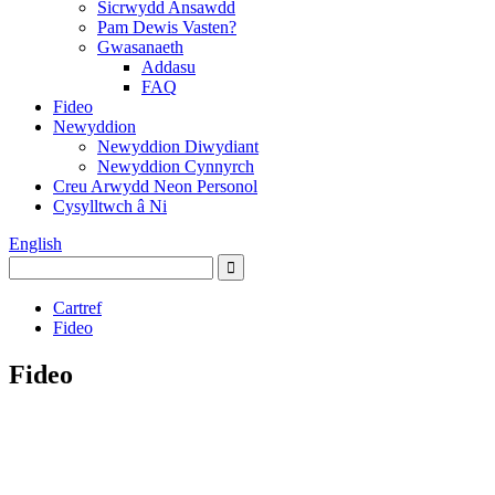
Sicrwydd Ansawdd
Pam Dewis Vasten?
Gwasanaeth
Addasu
FAQ
Fideo
Newyddion
Newyddion Diwydiant
Newyddion Cynnyrch
Creu Arwydd Neon Personol
Cysylltwch â Ni
English
Cartref
Fideo
Fideo