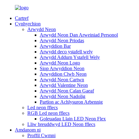
Cartref
Cynhyrchion
Arwydd Neon
Arwydd Neon Dan Arweiniad Personol
Arwydd Neon Priodas
Arwyddion Bar
Arwydd deco ystafell wely
Arwydd Addurn Ystafell Wely
Arwydd Neon Logo
Siop Arwyddion Neon
Arwyddion Clwb Neon
Arwydd Neon Cartwn
Arwydd Valentine Neon
Arwydd Neon Calan Gaeaf
Arwydd Neon Nadolig
Partïon ac Achlysuron Arbennig
Led neon fflecs
RGB Led neon fflecs
Goleuadau Llain LED Neon Flex
Lliw breuddwyd LED Neon fflecs
Amdanom ni
Proffil Cwmni