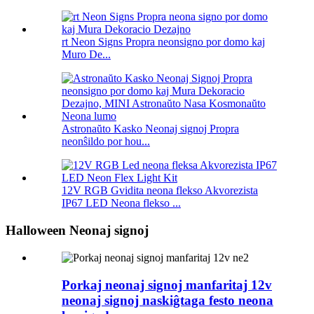
rt Neon Signs Propra neonsigno por domo kaj
Muro De...
Astronaŭto Kasko Neonaj signoj Propra
neonŝildo por hou...
12V RGB Gvidita neona flekso Akvorezista
IP67 LED Neona flekso ...
Halloween Neonaj signoj
Porkaj neonaj signoj manfaritaj 12v
neonaj signoj naskiĝtaga festo neona