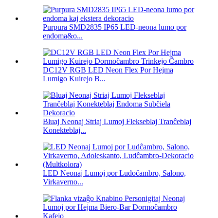
Purpura SMD2835 IP65 LED-neona lumo por
endoma&o...
DC12V RGB LED Neon Flex Por Hejma
Lumigo Kuirejo B...
Bluaj Neonaj Striaj Lumoj Flekseblaj Tranĉeblaj
Konekteblaj...
LED Neonaj Lumoj por Ludoĉambro, Salono,
Virkaverno...