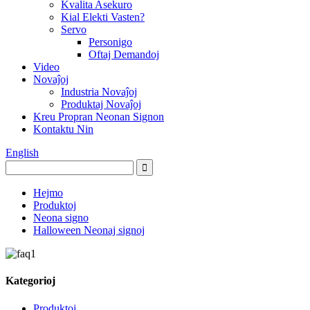
Kvalita Asekuro
Kial Elekti Vasten?
Servo
Personigo
Oftaj Demandoj
Video
Novaĵoj
Industria Novaĵoj
Produktaj Novaĵoj
Kreu Propran Neonan Signon
Kontaktu Nin
English
Hejmo
Produktoj
Neona signo
Halloween Neonaj signoj
Kategorioj
Produktoj