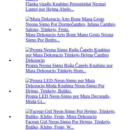
Flanka vizaĝo Knabino Personigitaj Neonaj
Lumoj por Hejma Abelo...
Mura Dekoracio Arto Bone Mano Gesto Neona
Signo Por Bedro...
Propra Neona Signo Ruĝa Ĉapelo Knabino por
Mura Dekoracio Trinkejo Hom...
Propra LED Neon-Signo por Mura Decorado,
Moda Gi...
Faceup Girl Neon-Signo Por Hejmo, Trinkejo,
Butiko, Klubo, Festo, W...