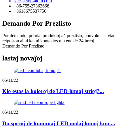
sales@top-atom.com
+86-755-27363668
+8618675537756
Demando Por Prezlisto
Por demandoj pri niaj produktoj aŭ prezlisto, bonvolu lasi vian
retpoŝton al ni kaj ni kontaktos nin ene de 24 horoj.
Demando Por Prezlisto
lastaj novaĵoj
05/11/22
Kio estas la koloroj de LED-lumaj strioj?...
05/11/22
Du specoj de komunaj LED molaj lumoj kun ...