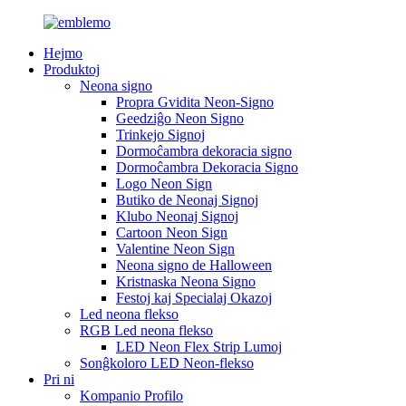
Hejmo
Produktoj
Neona signo
Propra Gvidita Neon-Signo
Geedziĝo Neon Signo
Trinkejo Signoj
Dormoĉambra dekoracia signo
Dormoĉambra Dekoracia Signo
Logo Neon Sign
Butiko de Neonaj Signoj
Klubo Neonaj Signoj
Cartoon Neon Sign
Valentine Neon Sign
Neona signo de Halloween
Kristnaska Neona Signo
Festoj kaj Specialaj Okazoj
Led neona flekso
RGB Led neona flekso
LED Neon Flex Strip Lumoj
Sonĝkoloro LED Neon-flekso
Pri ni
Kompanio Profilo