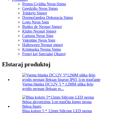
Propra Gvidita Neon-Signo
Geedziĝo Neon Signo
Trinkejo Signoj
Dormoĉambra Dekoracia Signo
Logo Neon Sign
Butiko de Neonaj Signoj
Klubo Neonaj Signoj
Cartoon Neon Sign
Valentine Neon Sign
Halloween Neonaj signoj
Kristnaska Neona Signo
Festoj kaj Specialaj Okazoj
Elstaraj produktoj
Varma blanka DC12V 5 * 12MM silika ĝelo
gvidis neonan fleksan ro...
Blua koloro 5 * 12mm Silicone LED neona