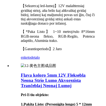
【Sekurecaj led-lumoj】12V malalttensiaj
gviditaj strioj, alta brilo kaj altkvalitaj gvidaj
bidoj, infanoj kaj maljunuloj povas uzi ĝin, ĉiuj ĉi
tiuj akvorezistaj gvidaj strioj ankaŭ estas
naskiĝtaga donaco por infanoj.
【*Paka Listo】 1~10 metroj/rulo 8*16mm
RGB-neona flekso, RGB-Regilo, Potenca
adaptilo, Aluminia trako.
【Garantioperiodo】2 Jaro
enketo
detalo
Flava koloro 5mm 12V Fleksebla
Neona Strio Lumo Akvorezista
Tranĉeblaj Neonaj Lumoj
Pri ĉi tiu objekto:
1.
Pakita Listo
: (Personigita longo) 5 * 12mm