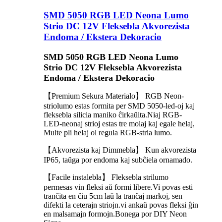
SMD 5050 RGB LED Neona Lumo
Strio DC 12V Fleksebla Akvorezista
Endoma / Ekstera Dekoracio
SMD 5050 RGB LED Neona Lumo
Strio DC 12V Fleksebla Akvorezista
Endoma / Ekstera Dekoracio
【Premium Sekura Materialo】 RGB Neon-
striolumo estas formita per SMD 5050-led-oj kaj
fleksebla silicia maniko ĉirkaŭita.Niaj RGB-
LED-neonaj strioj estas tre molaj kaj egale helaj,
Multe pli helaj ol regula RGB-stria lumo.
【Akvorezista kaj Dimmebla】 Kun akvorezista
IP65, taŭga por endoma kaj subĉiela ornamado.
【Facile instalebla】 Fleksebla strilumo
permesas vin fleksi aŭ formi libere.Vi povas esti
tranĉita en ĉiu 5cm laŭ la tranĉaj markoj, sen
difekti la ceterajn striojn.vi ankaŭ povas fleksi ĝin
en malsamajn formojn.Bonega por DIY Neon