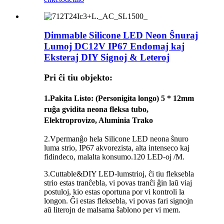
Dimmable Silicone LED Neon Ŝnuraj
Lumoj DC12V IP67 Endomaj kaj
Eksteraj DIY Signoj & Leteroj
Pri ĉi tiu objekto:
1.
Pakita Listo
: (Personigita longo) 5 * 12mm
ruĝa gvidita neona fleksa tubo,
Elektroprovizo, Aluminia Trako
2.Vpermanĝo hela Silicone LED neona ŝnuro
luma strio, IP67 akvorezista, alta intenseco kaj
fidindeco, malalta konsumo.120 LED-oj /M.
3.Cuttable&DIY LED-lumstrioj, ĉi tiu fleksebla
strio estas tranĉebla, vi povas tranĉi ĝin laŭ viaj
postuloj, kio estas oportuna por vi kontroli la
longon. Ĝi estas fleksebla, vi povas fari signojn
aŭ literojn de malsama ŝablono per vi mem.