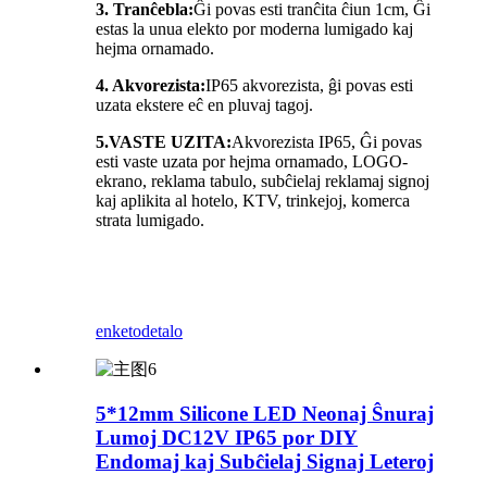
3. Tranĉebla:
Ĝi povas esti tranĉita ĉiun 1cm, Ĝi
estas la unua elekto por moderna lumigado kaj
hejma ornamado.
4. Akvorezista:
IP65 akvorezista, ĝi povas esti
uzata ekstere eĉ en pluvaj tagoj.
5.
VASTE UZITA:
Akvorezista IP65, Ĝi povas
esti vaste uzata por hejma ornamado, LOGO-
ekrano, reklama tabulo, subĉielaj reklamaj signoj
kaj aplikita al hotelo, KTV, trinkejoj, komerca
strata lumigado.
enketo
detalo
5*12mm Silicone LED Neonaj Ŝnuraj
Lumoj DC12V IP65 por DIY
Endomaj kaj Subĉielaj Signaj Leteroj