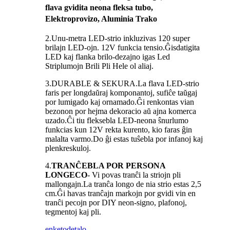
flava gvidita neona fleksa tubo,
Elektroprovizo, Aluminia Trako
2.Unu-metra LED-strio inkluzivas 120 super
brilajn LED-ojn. 12V funkcia tensio.Ĝisdatigita
LED kaj flanka brilo-dezajno igas Led
Striplumojn Brili Pli Hele ol aliaj.
3.DURABLE & SEKURA.La flava LED-strio
faris per longdaŭraj komponantoj, sufiĉe taŭgaj
por lumigado kaj ornamado.Ĝi renkontas vian
bezonon por hejma dekoracio aŭ ajna komerca
uzado.Ĉi tiu fleksebla LED-neona ŝnurlumo
funkcias kun 12V rekta kurento, kio faras ĝin
malalta varmo.Do ĝi estas tuŝebla por infanoj kaj
plenkreskuloj.
4.
TRANĈEBLA POR PERSONA
LONGECO
- Vi povas tranĉi la striojn pli
mallongajn.La tranĉa longo de nia strio estas 2,5
cm.Ĝi havas tranĉajn markojn por gvidi vin en
tranĉi pecojn por DIY neon-signo, plafonoj,
tegmentoj kaj pli.
enketo
detalo