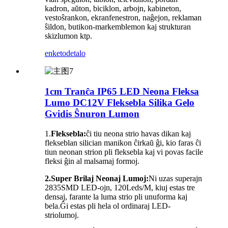
kadron, aŭton, biciklon, arbojn, kabineton,
vestoŝrankon, ekranfenestron, naĝejon, reklaman
ŝildon, butikon-markemblemon kaj strukturan
skizlumon ktp.
enketo
detalo
1cm Tranĉa IP65 LED Neona Fleksa
Lumo DC12V Fleksebla Silika Gelo
Gvidis Ŝnuron Lumon
1.
Fleksebla:
ĉi tiu neona strio havas dikan kaj
flekseblan silician manikon ĉirkaŭ ĝi, kio faras ĉi
tiun neonan strion pli fleksebla kaj vi povas facile
fleksi ĝin al malsamaj formoj.
2.Super Brilaj Neonaj Lumoj:
Ni uzas superajn
2835SMD LED-ojn, 120Leds/M, kiuj estas tre
densaj, farante la luma strio pli unuforma kaj
bela.Ĝi estas pli hela ol ordinaraj LED-
striolumoj.