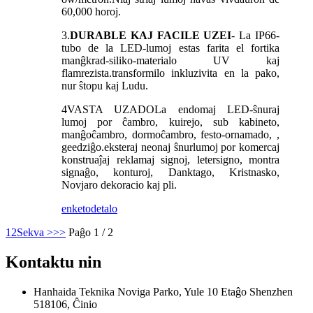
60,000 horoj.
3.
DURABLE KAJ FACILE UZEI
- La IP66-
tubo de la LED-lumoj estas farita el fortika
manĝkrad-siliko-materialo UV kaj
flamrezista.transformilo inkluzivita en la pako,
nur ŝtopu kaj Ludu.
4
VASTA UZADO
La endomaj LED-ŝnuraj
lumoj por ĉambro, kuirejo, sub kabineto,
manĝoĉambro, dormoĉambro, festo-ornamado, ,
geedziĝo.eksteraj neonaj ŝnurlumoj por komercaj
konstruaĵaj reklamaj signoj, letersigno, montra
signaĝo, konturoj, Danktago, Kristnasko,
Novjaro dekoracio kaj pli.
enketo
detalo
1
2
Sekva >
>>
Paĝo 1 / 2
Kontaktu nin
Hanhaida Teknika Noviga Parko, Yule 10 Etaĝo Shenzhen
518106, Ĉinio