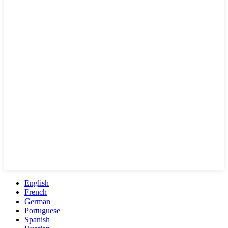
English
French
German
Portuguese
Spanish