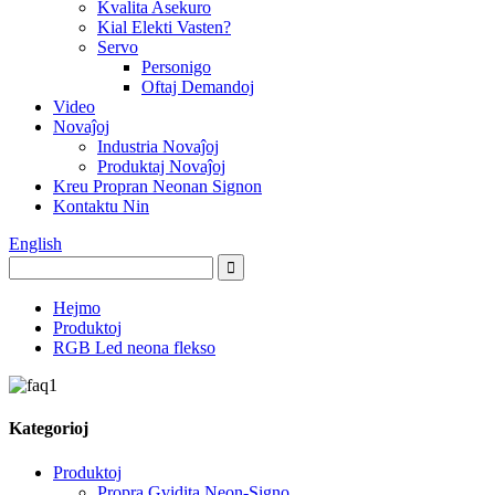
Kvalita Asekuro
Kial Elekti Vasten?
Servo
Personigo
Oftaj Demandoj
Video
Novaĵoj
Industria Novaĵoj
Produktaj Novaĵoj
Kreu Propran Neonan Signon
Kontaktu Nin
English
Hejmo
Produktoj
RGB Led neona flekso
Kategorioj
Produktoj
Propra Gvidita Neon-Signo