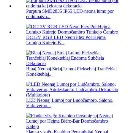
Purpura SMD2835 IP65 LED-neona lumo por
endoma&o...
DC12V RGB LED Neon Flex Por Hejma
Lumigo Kuirejo B...
Bluaj Neonaj Striaj Lumoj Flekseblaj Tranĉeblaj
Konekteblaj...
LED Neonaj Lumoj por Ludoĉambro, Salono,
Virkaverno...
Flanka vizaĝo Knabino Personigitaj Neonaj