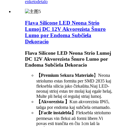
enketo
detalo
Flava Silicone LED Neona Strio
Lumoj DC 12V Akvorezista Ŝnuro
Lumo por Endoma Subĉiela
Dekoracio
Flava Silicone LED Neona Strio Lumoj
DC 12V Akvorezista Ŝnuro Lumo por
Endoma Subĉiela Dekoracio
【Premium Sekura Materialo
】Neona
striolumo estas formita per SMD 2835 kaj
fleksebla silicia jako ĉirkaŭita.Niaj LED-
neonaj strioj estas tre molaj kaj egale helaj,
Multe pli helaj ol regulaj striaj lumoj.
【Akvorezista 】
Kun akvorezista IP65,
taŭga por endoma kaj subĉiela ornamado.
【Facile instalebla】
Fleksebla striolumo
permesas vin fleksi aŭ formi libere.Vi
povas esti tranĉita en ĉiu 1cm laŭ la