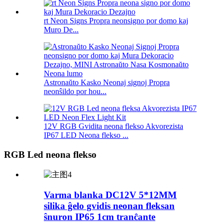
rt Neon Signs Propra neonsigno por domo kaj
Muro De...
Astronaŭto Kasko Neonaj signoj Propra
neonŝildo por hou...
12V RGB Gvidita neona flekso Akvorezista
IP67 LED Neona flekso ...
RGB Led neona flekso
Varma blanka DC12V 5*12MM
silika ĝelo gvidis neonan fleksan
ŝnuron IP65 1cm tranĉante