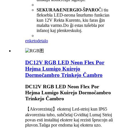
SEKURA&ENERGIO-ŜPARO
Ĉi tiu
fleksebla LED-neona ŝnurlumo funkcias
kun 12V Rekta Kurento, kiu faras ĝin
malalta varmo.Do ĝi estas tuŝebla por
infanoj kaj plenkreskuloj.
enketo
detalo
DC12V RGB LED Neon Flex Por
Hejma Lumigo Kuirejo
Dormoĉambro Trinkejo Ĉambro
DC12V RGB LED Neon Flex Por
Hejma Lumigo Kuirejo Dormoĉambro
Trinkejo Ĉambro
【Akvorezistaj】eksteraj Led-strioj kun IP65
akvorezista tubo, subĉielaj Gviditaj Lumaj Strioj
povas esti instalitaj ekstere kaj rezisti ŝprucojn aŭ
pluvon.Taŭga por endoma kaj ekstera uzo.