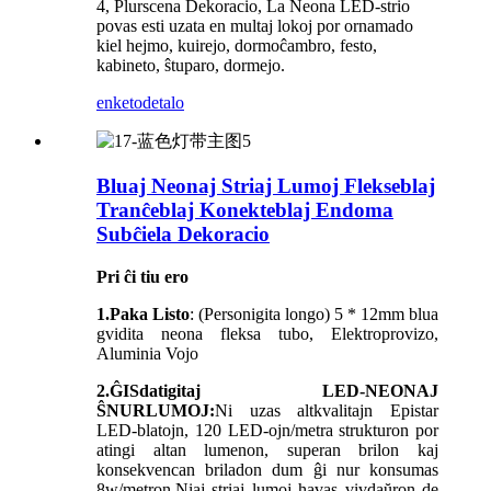
4, Plurscena Dekoracio, La Neona LED-strio
povas esti uzata en multaj lokoj por ornamado
kiel hejmo, kuirejo, dormoĉambro, festo,
kabineto, ŝtuparo, dormejo.
enketo
detalo
Bluaj Neonaj Striaj Lumoj Flekseblaj
Tranĉeblaj Konekteblaj Endoma
Subĉiela Dekoracio
Pri ĉi tiu ero
1.Paka Listo
: (Personigita longo) 5 * 12mm blua
gvidita neona fleksa tubo, Elektroprovizo,
Aluminia Vojo
2.ĜISdatigitaj LED-NEONAJ
ŜNURLUMOJ:
Ni uzas altkvalitajn Epistar
LED-blatojn, 120 LED-ojn/metra strukturon por
atingi altan lumenon, superan brilon kaj
konsekvencan briladon dum ĝi nur konsumas
8w/metron.Niaj striaj lumoj havas vivdaŭron de