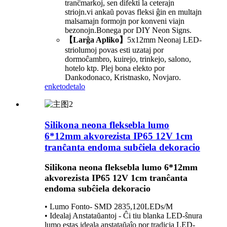
tranĉmarkoj, sen difekti la ceterajn
striojn.vi ankaŭ povas fleksi ĝin en multajn
malsamajn formojn por konveni viajn
bezonojn.Bonega por DIY Neon Signs.
【Larĝa Apliko】
5x12mm Neonaj LED-
striolumoj povas esti uzataj por
dormoĉambro, kuirejo, trinkejo, salono,
hotelo ktp. Plej bona elekto por
Dankodonaco, Kristnasko, Novjaro.
enketo
detalo
Silikona neona fleksebla lumo
6*12mm akvorezista IP65 12V 1cm
tranĉanta endoma subĉiela dekoracio
Silikona neona fleksebla lumo 6*12mm
akvorezista IP65 12V 1cm tranĉanta
endoma subĉiela dekoracio
• Lumo Fonto- SMD 2835,120LEDs/M
• Idealaj Anstataŭantoj - Ĉi tiu blanka LED-ŝnura
lumo estas ideala anstataŭaĵo por tradicia LED-