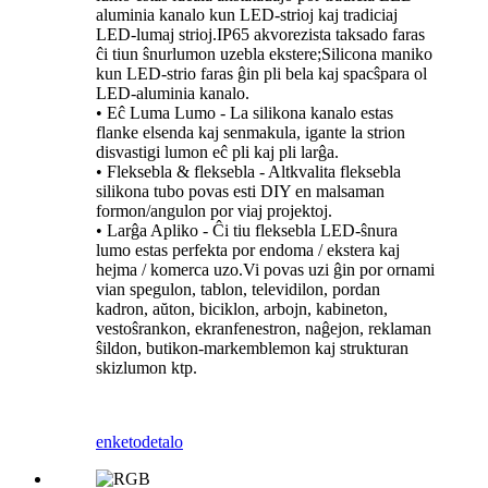
aluminia kanalo kun LED-strioj kaj tradiciaj
LED-lumaj strioj.IP65 akvorezista taksado faras
ĉi tiun ŝnurlumon uzebla ekstere;Silicona maniko
kun LED-strio faras ĝin pli bela kaj spacŝpara ol
LED-aluminia kanalo.
• Eĉ Luma Lumo - La silikona kanalo estas
flanke elsenda kaj senmakula, igante la strion
disvastigi lumon eĉ pli kaj pli larĝa.
• Fleksebla & fleksebla - Altkvalita fleksebla
silikona tubo povas esti DIY en malsaman
formon/angulon por viaj projektoj.
• Larĝa Apliko - Ĉi tiu fleksebla LED-ŝnura
lumo estas perfekta por endoma / ekstera kaj
hejma / komerca uzo.Vi povas uzi ĝin por ornami
vian spegulon, tablon, televidilon, pordan
kadron, aŭton, biciklon, arbojn, kabineton,
vestoŝrankon, ekranfenestron, naĝejon, reklaman
ŝildon, butikon-markemblemon kaj strukturan
skizlumon ktp.
enketo
detalo