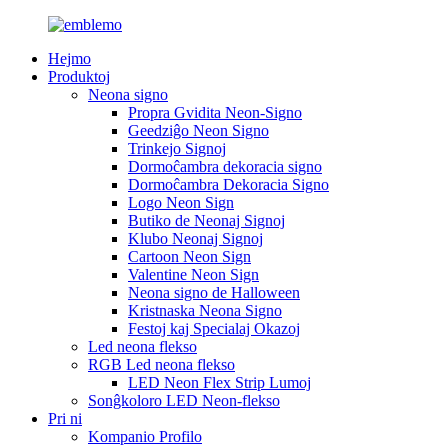
Hejmo
Produktoj
Neona signo
Propra Gvidita Neon-Signo
Geedziĝo Neon Signo
Trinkejo Signoj
Dormoĉambra dekoracia signo
Dormoĉambra Dekoracia Signo
Logo Neon Sign
Butiko de Neonaj Signoj
Klubo Neonaj Signoj
Cartoon Neon Sign
Valentine Neon Sign
Neona signo de Halloween
Kristnaska Neona Signo
Festoj kaj Specialaj Okazoj
Led neona flekso
RGB Led neona flekso
LED Neon Flex Strip Lumoj
Sonĝkoloro LED Neon-flekso
Pri ni
Kompanio Profilo