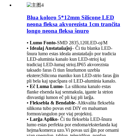
Blua koloro 5*12mm Silicone LED
neona fleksa akvorezista 1cm tranĉita
longo neona fleksa ŝnuro
• Lumo Fonto
-
SMD 2835,120LED-oj/M
• Idealaj Anstataŭaĵoj
– Ĉi tiu blanka LED-
ŝnura lumo estas ideala anstataŭaĵo por tradicia
LED-aluminia kanalo kun LED-strioj kaj
tradiciaj LED-lumaj strioj.IP65 akvorezista
taksado faras ĉi tiun ŝnurlumon uzebla
ekstere;Silicona maniko kun LED-strio faras ĝin
pli bela kaj spacŝpara ol LED-aluminia kanalo.
• Eĉ Luma Lumo
- La silikona kanalo estas
flanke elsenda kaj senmakula, igante la strion
disvastigi lumon eĉ pli kaj pli larĝa.
• Fleksebla & Bendable
- Altkvalita fleksebla
silikona tubo povas esti DIY en malsaman
formon/angulon por viaj projektoj.
• Larĝa Apliko
- Ĉi tiu fleksebla LED-ŝnura
lumo estas perfekta por endoma/eksterlanda kaj
hejma/komerca uzo.Vi povas uzi ĝin por ornami
vian spegulon, tablon, televidilon, pordan