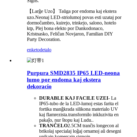
Signs.
【Larĝe Uzo】 Taŭga por endoma kaj ekstera
uzo.Neonaj LED-striolumoj povas esti uzataj por
dormoĉambro, kuirejo, trinkejo, salono, hotelo
ktp, Plej bona elekto por Dankodonaco,
Kristnasko, Feliĉan Novjaron, Familian DIY
Party Decoration.
enketo
detalo
Purpura SMD2835 IP65 LED-neona
lumo por endoma kaj ekstera
dekoracio
DURABLE KAJ FACILE UZEI
- La
IP65-tubo de la LED-lumoj estas farita el
fortika manĝkrada silikona materialo UV
kaj flamrezista.transformilo inkluzivita en
pakaĵo, nur ŝtopu kaj Ludu..
TRANĈELO
2.5CM tranĉis longecon al
brikolaj specialaj loĝaj ornamoj aŭ desegni
unikajn komercajn signojn.