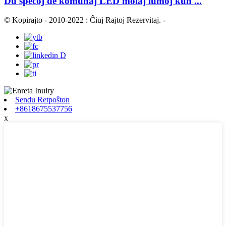
Du specoj de komunaj LED molaj lumoj kun ...
© Kopirajto - 2010-2022 : Ĉiuj Rajtoj Rezervitaj.
-
Sendu Retpoŝton
+8618675537756
x