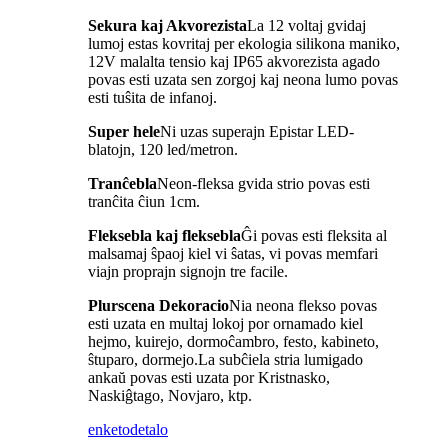
Sekura kaj Akvorezista
La 12 voltaj gvidaj
lumoj estas kovritaj per ekologia silikona maniko,
12V malalta tensio kaj IP65 akvorezista agado
povas esti uzata sen zorgoj kaj neona lumo povas
esti tuŝita de infanoj.
Super hele
Ni uzas superajn Epistar LED-
blatojn, 120 led/metron.
Tranĉebla
Neon-fleksa gvida strio povas esti
tranĉita ĉiun 1cm.
Fleksebla kaj fleksebla
Ĝi povas esti fleksita al
malsamaj ŝpaoj kiel vi ŝatas, vi povas memfari
viajn proprajn signojn tre facile.
Plurscena Dekoracio
Nia neona flekso povas
esti uzata en multaj lokoj por ornamado kiel
hejmo, kuirejo, dormoĉambro, festo, kabineto,
ŝtuparo, dormejo.La subĉiela stria lumigado
ankaŭ povas esti uzata por Kristnasko,
Naskiĝtago, Novjaro, ktp.
enketo
detalo