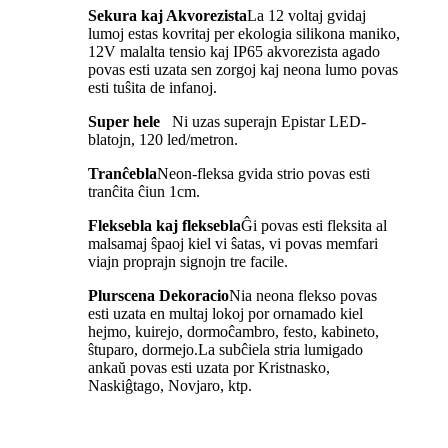
Sekura kaj Akvorezista
La 12 voltaj gvidaj
lumoj estas kovritaj per ekologia silikona maniko,
12V malalta tensio kaj IP65 akvorezista agado
povas esti uzata sen zorgoj kaj neona lumo povas
esti tuŝita de infanoj.
Super hele
Ni uzas superajn Epistar LED-
blatojn, 120 led/metron.
Tranĉebla
Neon-fleksa gvida strio povas esti
tranĉita ĉiun 1cm.
Fleksebla kaj fleksebla
Ĝi povas esti fleksita al
malsamaj ŝpaoj kiel vi ŝatas, vi povas memfari
viajn proprajn signojn tre facile.
Plurscena Dekoracio
Nia neona flekso povas
esti uzata en multaj lokoj por ornamado kiel
hejmo, kuirejo, dormoĉambro, festo, kabineto,
ŝtuparo, dormejo.La subĉiela stria lumigado
ankaŭ povas esti uzata por Kristnasko,
Naskiĝtago, Novjaro, ktp.