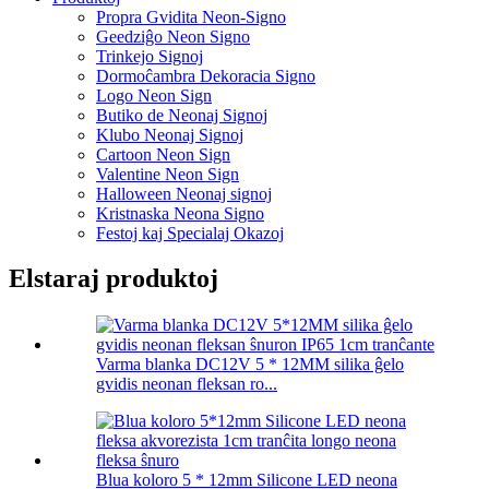
Propra Gvidita Neon-Signo
Geedziĝo Neon Signo
Trinkejo Signoj
Dormoĉambra Dekoracia Signo
Logo Neon Sign
Butiko de Neonaj Signoj
Klubo Neonaj Signoj
Cartoon Neon Sign
Valentine Neon Sign
Halloween Neonaj signoj
Kristnaska Neona Signo
Festoj kaj Specialaj Okazoj
Elstaraj produktoj
Varma blanka DC12V 5 * 12MM silika ĝelo
gvidis neonan fleksan ro...
Blua koloro 5 * 12mm Silicone LED neona