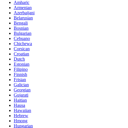
Amharic
Armenian
Azerbaijani
Belarusian
Bengali
Bosnian
Bulgarian
Cebuano
Chichewa
Corsican
Croatian
Dutch
Estonian
Filipino
Finnish
Frisian
Galician
Georgian
Gujarati
Haitian
Hausa
Hawaiian
Hebrew
Hmong
Hungarian