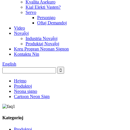
Kvalita Asekuro
Kial Elekti Vasten?
Servo
Personigo
Oftaj Demandoj
Video
Novaĵoj
Industria Novaĵoj
Produktaj Novaĵoj
Kreu Propran Neonan Signon
Kontaktu Nin
English
Hejmo
Produktoj
Neona signo
Cartoon Neon Sign
Kategorioj
Produktoj