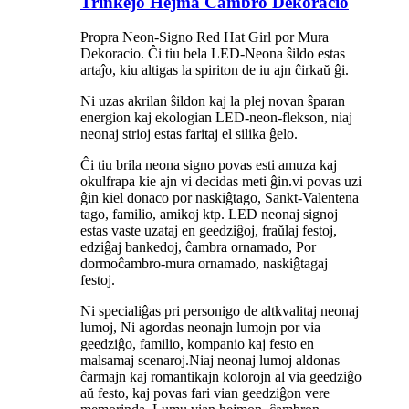
Trinkejo Hejma Ĉambro Dekoracio
Propra Neon-Signo Red Hat Girl por Mura
Dekoracio. Ĉi tiu bela LED-Neona ŝildo estas
artaĵo, kiu altigas la spiriton de iu ajn ĉirkaŭ ĝi.
Ni uzas akrilan ŝildon kaj la plej novan ŝparan
energion kaj ekologian LED-neon-flekson, niaj
neonaj strioj estas faritaj el silika ĝelo.
Ĉi tiu brila neona signo povas esti amuza kaj
okulfrapa kie ajn vi decidas meti ĝin.vi povas uzi
ĝin kiel donaco por naskiĝtago, Sankt-Valentena
tago, familio, amikoj ktp. LED neonaj signoj
estas vaste uzataj en geedziĝoj, fraŭlaj ​​festoj,
edziĝaj bankedoj, ĉambra ornamado, Por
dormoĉambro-mura ornamado, naskiĝtagaj
festoj.
Ni specialiĝas pri personigo de altkvalitaj neonaj
lumoj, Ni agordas neonajn lumojn por via
geedziĝo, familio, kompanio kaj festo en
malsamaj scenaroj.Niaj neonaj lumoj aldonas
ĉarmajn kaj romantikajn kolorojn al via geedziĝo
aŭ festo, kaj povas fari vian geedziĝon vere