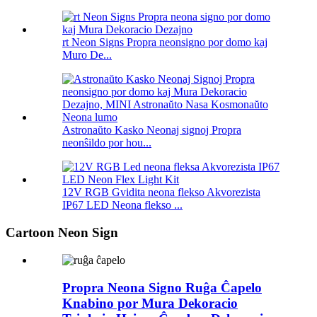
rt Neon Signs Propra neonsigno por domo kaj
Muro De...
Astronaŭto Kasko Neonaj signoj Propra
neonŝildo por hou...
12V RGB Gvidita neona flekso Akvorezista
IP67 LED Neona flekso ...
Cartoon Neon Sign
Propra Neona Signo Ruĝa Ĉapelo
Knabino por Mura Dekoracio