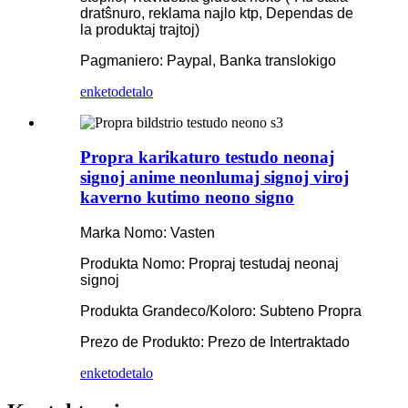
dratŝnuro, reklama najlo ktp, Dependas de
la produktaj trajtoj)
Pagmaniero: Paypal, Banka translokigo
enketo
detalo
Propra karikaturo testudo neonaj
signoj anime neonlumaj signoj viroj
kaverno kutimo neono signo
Marka Nomo: Vasten
Produkta Nomo: Propraj testudaj neonaj
signoj
Produkta Grandeco/Koloro: Subteno Propra
Prezo de Produkto: Prezo de Intertraktado
enketo
detalo