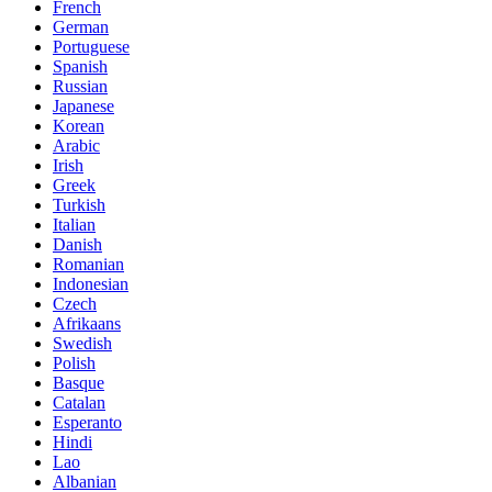
French
German
Portuguese
Spanish
Russian
Japanese
Korean
Arabic
Irish
Greek
Turkish
Italian
Danish
Romanian
Indonesian
Czech
Afrikaans
Swedish
Polish
Basque
Catalan
Esperanto
Hindi
Lao
Albanian