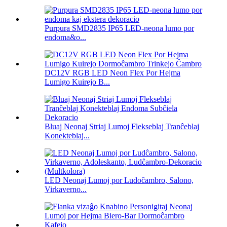
Purpura SMD2835 IP65 LED-neona lumo por
endoma&o...
DC12V RGB LED Neon Flex Por Hejma
Lumigo Kuirejo B...
Bluaj Neonaj Striaj Lumoj Flekseblaj Tranĉeblaj
Konekteblaj...
LED Neonaj Lumoj por Ludoĉambro, Salono,
Virkaverno...