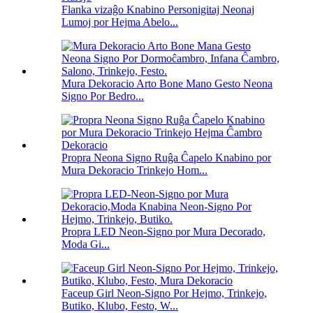
Flanka vizaĝo Knabino Personigitaj Neonaj
Lumoj por Hejma Abelo...
Mura Dekoracio Arto Bone Mano Gesto Neona
Signo Por Bedro...
Propra Neona Signo Ruĝa Ĉapelo Knabino por
Mura Dekoracio Trinkejo Hom...
Propra LED Neon-Signo por Mura Decorado,
Moda Gi...
Faceup Girl Neon-Signo Por Hejmo, Trinkejo,
Butiko, Klubo, Festo, W...