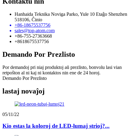
Kontaktu nin
Hanhaida Teknika Noviga Parko, Yule 10 Etaĝo Shenzhen
518106, Ĉinio
+86-18675537756
sales@top-atom.com
+86-755-27363668
+8618675537756
Demando Por Prezlisto
Por demandoj pri niaj produktoj aŭ prezlisto, bonvolu lasi vian
retpoŝton al ni kaj ni kontaktos nin ene de 24 horoj.
Demando Por Prezlisto
lastaj novaĵoj
05/11/22
Kio estas la koloroj de LED-lumaj strioj?...