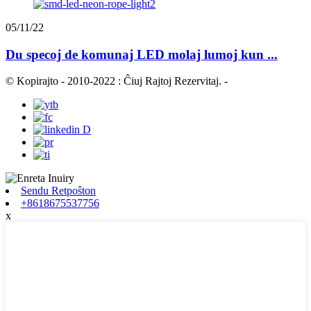
05/11/22
Du specoj de komunaj LED molaj lumoj kun ...
© Kopirajto - 2010-2022 : Ĉiuj Rajtoj Rezervitaj.
-
Sendu Retpoŝton
+8618675537756
x