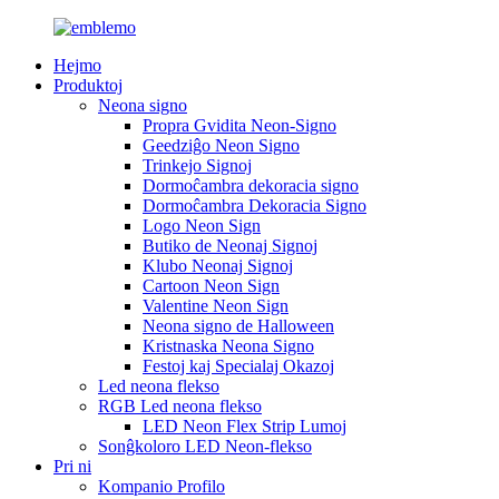
Hejmo
Produktoj
Neona signo
Propra Gvidita Neon-Signo
Geedziĝo Neon Signo
Trinkejo Signoj
Dormoĉambra dekoracia signo
Dormoĉambra Dekoracia Signo
Logo Neon Sign
Butiko de Neonaj Signoj
Klubo Neonaj Signoj
Cartoon Neon Sign
Valentine Neon Sign
Neona signo de Halloween
Kristnaska Neona Signo
Festoj kaj Specialaj Okazoj
Led neona flekso
RGB Led neona flekso
LED Neon Flex Strip Lumoj
Sonĝkoloro LED Neon-flekso
Pri ni
Kompanio Profilo