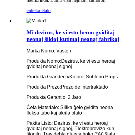
memorinda. Lumu vian hejmon, ĉambron.
enketo
detalo
Mi dezirus, ke vi estu heroo gviditaj
neonaj ŝildoj kutimaj neonaj fabrikoj
Marka Nomo: Vasten
Produkta Nomo:Dezirus, ke vi estu heroaj
gviditaj neonaj signoj
Produkta Grandeco/Koloro: Subteno Propra
Produkta Prezo:Prezo de Intertraktado
Produkta Garantio: 2 Jaro
Ĉefa Materialo: Silika ĝelo gvidita neona
fleksa tubo kaj akrila plato
Pakita Listo: Dezirus, ke vi estu heroaj
gviditaj neonaj signoj, Elektroprovizo kun
ŝtopilo, Travidebla glueca hoko (*Aŭ ŝtala