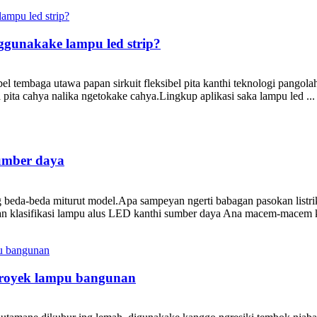
gunakake lampu led strip?
l tembaga utawa papan sirkuit fleksibel pita kanthi teknologi pango
ita cahya nalika ngetokake cahya.Lingkup aplikasi saka lampu led ...
umber daya
g beda-beda miturut model.Apa sampeyan ngerti babagan pasokan lis
n klasifikasi lampu alus LED kanthi sumber daya Ana macem-macem kla
proyek lampu bangunan