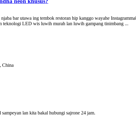
andha neon khusus?
g njaba bar utawa ing tembok restoran hip kanggo wayahe Instagramm
n teknologi LED wis luwih murah lan luwih gampang tinimbang ...
, China
 sampeyan lan kita bakal hubungi sajrone 24 jam.