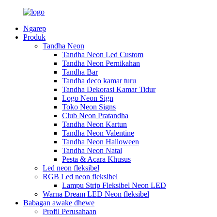
Ngarep
Produk
Tandha Neon
Tandha Neon Led Custom
Tandha Neon Pernikahan
Tandha Bar
Tandha deco kamar turu
Tandha Dekorasi Kamar Tidur
Logo Neon Sign
Toko Neon Signs
Club Neon Pratandha
Tandha Neon Kartun
Tandha Neon Valentine
Tandha Neon Halloween
Tandha Neon Natal
Pesta & Acara Khusus
Led neon fleksibel
RGB Led neon fleksibel
Lampu Strip Fleksibel Neon LED
Warna Dream LED Neon fleksibel
Babagan awake dhewe
Profil Perusahaan