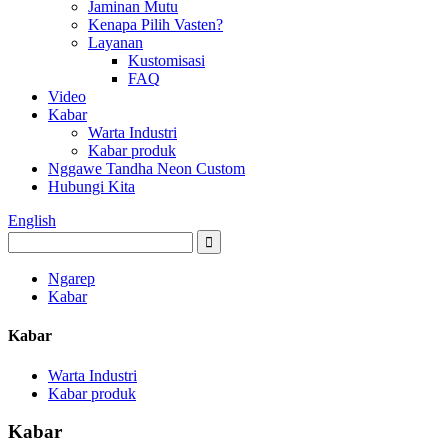
Jaminan Mutu
Kenapa Pilih Vasten?
Layanan
Kustomisasi
FAQ
Video
Kabar
Warta Industri
Kabar produk
Nggawe Tandha Neon Custom
Hubungi Kita
English
Ngarep
Kabar
Kabar
Warta Industri
Kabar produk
Kabar