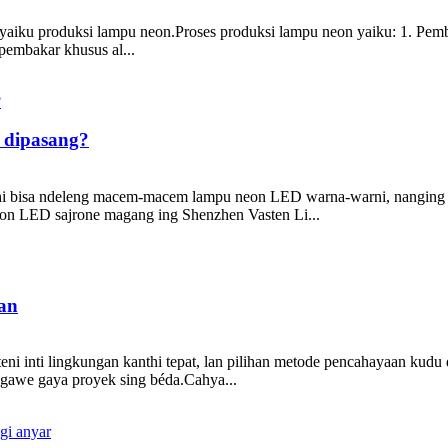
a yaiku produksi lampu neon.Proses produksi lampu neon yaiku: 1. Pe
pembakar khusus al...
 dipasang?
 mesthi bisa ndeleng macem-macem lampu neon LED warna-warni, nangin
 neon LED sajrone magang ing Shenzhen Vasten Li...
an
teni inti lingkungan kanthi tepat, lan pilihan metode pencahayaan kud
gawe gaya proyek sing béda.Cahya...