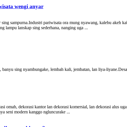
wisata wengi anyar
 sing sampurna.Industri pariwisata ora mung nyawang, kalebu akeh kab
g lampu lanskap sing sederhana, nanging uga ...
, banyu sing nyambungake, lembah kali, jembatan, lan liya-liyane.Desa
asi omah, dekorasi kantor lan dekorasi komersial, lan dekorasi alus u
aya seni modern kanggo ngluncurake ...