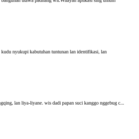
 bangunan utawa padhang wit.Wilayah aplikasi sing umum
kudu nyukupi kabutuhan tuntunan lan identifikasi, lan
ing, lan liya-liyane. wis dadi papan suci kanggo nggebug c...