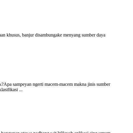
lahan khusus, banjur disambungake menyang sumber daya
trik?Apa sampeyan ngerti macem-macem makna jinis sumber
sifikasi ...