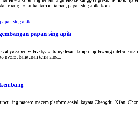
amane dikubur ing lemah, digunakake kanggo ngresiki tembok njaba
, ruang ijo kutha, taman, taman, papan sing apik, kom ...
ngembangan papan sing apik
ip cahya saben wilayah;Contone, desain lampu ing lawang mlebu taman 
o nyorot bangunan tema;sing...
erkembang
uncul ing macem-macem platform sosial, kayata Chengdu, Xi'an, Chongq