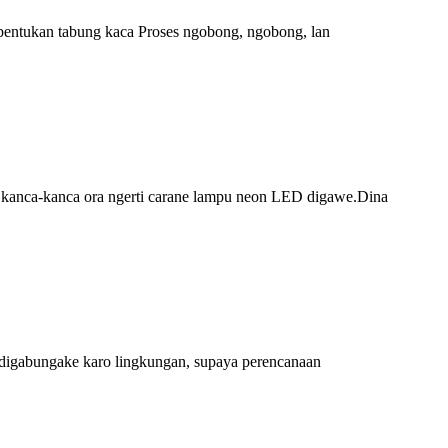
mbentukan tabung kaca Proses ngobong, ngobong, lan
g kanca-kanca ora ngerti carane lampu neon LED digawe.Dina
u digabungake karo lingkungan, supaya perencanaan