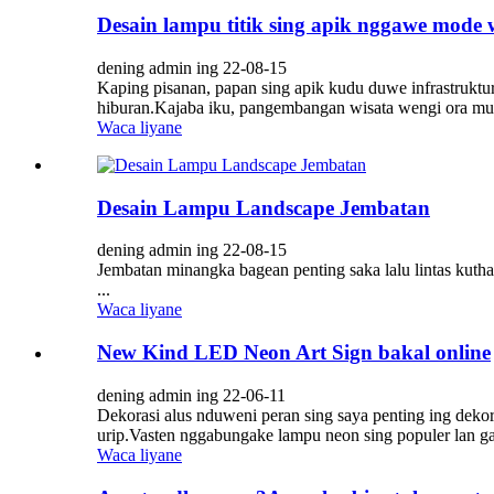
Desain lampu titik sing apik nggawe mode 
dening admin ing 22-08-15
Kaping pisanan, papan sing apik kudu duwe infrastruktur
hiburan.Kajaba iku, pangembangan wisata wengi ora mun
Waca liyane
Desain Lampu Landscape Jembatan
dening admin ing 22-08-15
Jembatan minangka bagean penting saka lalu lintas kutha
...
Waca liyane
New Kind LED Neon Art Sign bakal online
dening admin ing 22-06-11
Dekorasi alus nduweni peran sing saya penting ing dekor
urip.Vasten nggabungake lampu neon sing populer lan g
Waca liyane