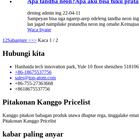
Apa tandha neon?Apa aku bisa tuku prat
dening admin ing 22-04-11
Sampeyan bisa uga ngarep-arep ndeleng tandha neon in
lan jagad nampilake pratandha neon ing omahe.Kemajua
Waca liyane
1
2
Sabanjure >
>>
Kaca 1 / 2
Hubungi kita
Hanhaida tech innovation park, Yule 10 floor shenzhen 518106
+86-18675537756
sales@top-atom.com
+86-755-27363668
+8618675537756
Pitakonan Kanggo Pricelist
Kanggo pitakon babagan produk utawa dhaptar rega, tinggalake email
Pitakonan Kanggo Pricelist
kabar paling anyar