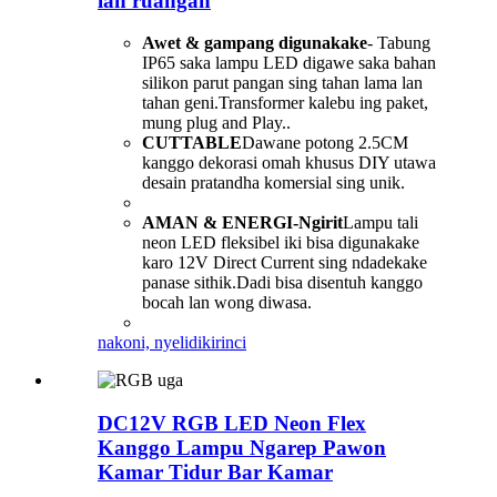
lan ruangan
Awet & gampang digunakake
- Tabung
IP65 saka lampu LED digawe saka bahan
silikon parut pangan sing tahan lama lan
tahan geni.Transformer kalebu ing paket,
mung plug and Play..
CUTTABLE
Dawane potong 2.5CM
kanggo dekorasi omah khusus DIY utawa
desain pratandha komersial sing unik.
AMAN & ENERGI-Ngirit
Lampu tali
neon LED fleksibel iki bisa digunakake
karo 12V Direct Current sing ndadekake
panase sithik.Dadi bisa disentuh kanggo
bocah lan wong diwasa.
nakoni, nyelidiki
rinci
DC12V RGB LED Neon Flex
Kanggo Lampu Ngarep Pawon
Kamar Tidur Bar Kamar