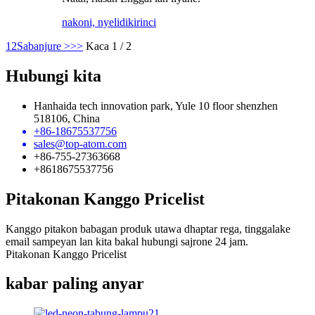
nakoni, nyelidiki
rinci
1
2
Sabanjure >
>>
Kaca 1 / 2
Hubungi kita
Hanhaida tech innovation park, Yule 10 floor shenzhen
518106, China
+86-18675537756
sales@top-atom.com
+86-755-27363668
+8618675537756
Pitakonan Kanggo Pricelist
Kanggo pitakon babagan produk utawa dhaptar rega, tinggalake
email sampeyan lan kita bakal hubungi sajrone 24 jam.
Pitakonan Kanggo Pricelist
kabar paling anyar