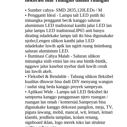
dekorasi luar ruangan dalam ruangan
• Sumber cahya- SMD 2835,120LEDs / M
• Pengganti Ideal - Lampu tali LED putih iki
minangka pengganti becik kanggo saluran
aluminium LED tradisional kanthi jalur LED lan
jalur lampu LED tradisional.IP65 anti banyu
dirating ndadekake lampu tali iki bisa digunakake
njobo;Lengen silikon kanthi jalur LED
ndadekake luwih apik lan ngirit ruang tinimbang
saluran aluminium LED.
• Iluminasi Cahya Malah - Saluran silikon
minangka sisih emisi lan ora ana bintik-bintik,
nggawe jalur kasebut nyebar dadi luwih cerah
lan luwih akeh.
• Fleksibel & Bendable - Tabung silikon fleksibel
kualitas dhuwur bisa dadi DIY menyang wangun
/ sudut sing beda kanggo proyek sampeyan.
• Aplikasi Wide - Lampu tali LED fleksibel iki
sampurna kanggo panggunaan njero ruangan /
ruangan lan omah / komersial.Sampeyan bisa
digunakake kanggo dekorasi pangilon, meja, TV,
pigura lawang, mobil, mancal, wit, lemari, lemari
klambi, jendhela tampilan, kolam renang,
signboard iklan, logo merek toko lan struktur