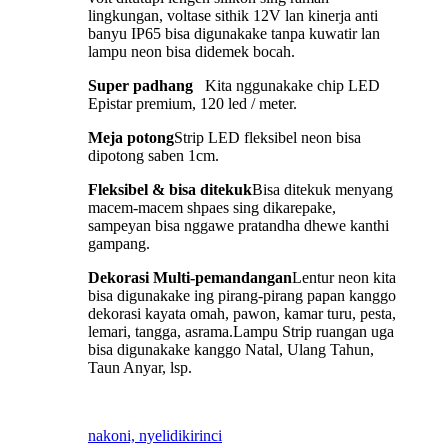
lingkungan, voltase sithik 12V lan kinerja anti
banyu IP65 bisa digunakake tanpa kuwatir lan
lampu neon bisa didemek bocah.
Super padhang
Kita nggunakake chip LED
Epistar premium, 120 led / meter.
Meja potong
Strip LED fleksibel neon bisa
dipotong saben 1cm.
Fleksibel & bisa ditekuk
Bisa ditekuk menyang
macem-macem shpaes sing dikarepake,
sampeyan bisa nggawe pratandha dhewe kanthi
gampang.
Dekorasi Multi-pemandangan
Lentur neon kita
bisa digunakake ing pirang-pirang papan kanggo
dekorasi kayata omah, pawon, kamar turu, pesta,
lemari, tangga, asrama.Lampu Strip ruangan uga
bisa digunakake kanggo Natal, Ulang Tahun,
Taun Anyar, lsp.
nakoni, nyelidiki
rinci