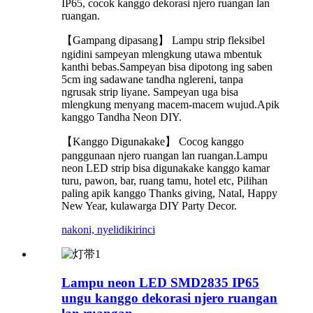
IP65, cocok kanggo dekorasi njero ruangan lan
ruangan.
【Gampang dipasang】 Lampu strip fleksibel
ngidini sampeyan mlengkung utawa mbentuk
kanthi bebas.Sampeyan bisa dipotong ing saben
5cm ing sadawane tandha nglereni, tanpa
ngrusak strip liyane. Sampeyan uga bisa
mlengkung menyang macem-macem wujud.Apik
kanggo Tandha Neon DIY.
【Kanggo Digunakake】 Cocog kanggo
panggunaan njero ruangan lan ruangan.Lampu
neon LED strip bisa digunakake kanggo kamar
turu, pawon, bar, ruang tamu, hotel etc, Pilihan
paling apik kanggo Thanks giving, Natal, Happy
New Year, kulawarga DIY Party Decor.
nakoni, nyelidiki
rinci
Lampu neon LED SMD2835 IP65
ungu kanggo dekorasi njero ruangan