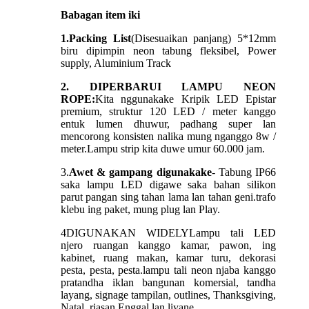
Babagan item iki
1.Packing List
(Disesuaikan panjang) 5*12mm
biru dipimpin neon tabung fleksibel, Power
supply, Aluminium Track
2. DIPERBARUI LAMPU NEON
ROPE:
Kita nggunakake Kripik LED Epistar
premium, struktur 120 LED / meter kanggo
entuk lumen dhuwur, padhang super lan
mencorong konsisten nalika mung nganggo 8w /
meter.Lampu strip kita duwe umur 60.000 jam.
3.
Awet & gampang digunakake
- Tabung IP66
saka lampu LED digawe saka bahan silikon
parut pangan sing tahan lama lan tahan geni.trafo
klebu ing paket, mung plug lan Play.
4
DIGUNAKAN WIDELY
Lampu tali LED
njero ruangan kanggo kamar, pawon, ing
kabinet, ruang makan, kamar turu, dekorasi
pesta, pesta, pesta.lampu tali neon njaba kanggo
pratandha iklan bangunan komersial, tandha
layang, signage tampilan, outlines, Thanksgiving,
Natal, riasan Enggal lan liyane.