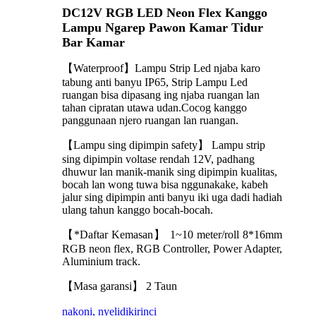
DC12V RGB LED Neon Flex Kanggo
Lampu Ngarep Pawon Kamar Tidur
Bar Kamar
【Waterproof】Lampu Strip Led njaba karo
tabung anti banyu IP65, Strip Lampu Led
ruangan bisa dipasang ing njaba ruangan lan
tahan cipratan utawa udan.Cocog kanggo
panggunaan njero ruangan lan ruangan.
【Lampu sing dipimpin safety】 Lampu strip
sing dipimpin voltase rendah 12V, padhang
dhuwur lan manik-manik sing dipimpin kualitas,
bocah lan wong tuwa bisa nggunakake, kabeh
jalur sing dipimpin anti banyu iki uga dadi hadiah
ulang tahun kanggo bocah-bocah.
【*Daftar Kemasan】 1~10 meter/roll 8*16mm
RGB neon flex, RGB Controller, Power Adapter,
Aluminium track.
【Masa garansi】 2 Taun
nakoni, nyelidiki
rinci