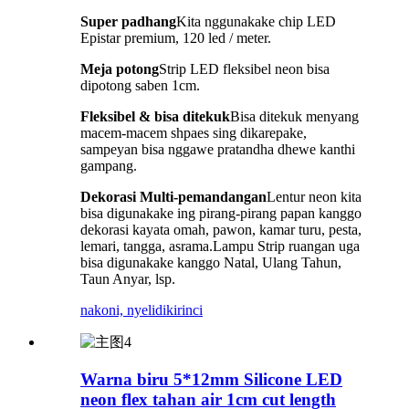
Super padhang
Kita nggunakake chip LED
Epistar premium, 120 led / meter.
Meja potong
Strip LED fleksibel neon bisa
dipotong saben 1cm.
Fleksibel & bisa ditekuk
Bisa ditekuk menyang
macem-macem shpaes sing dikarepake,
sampeyan bisa nggawe pratandha dhewe kanthi
gampang.
Dekorasi Multi-pemandangan
Lentur neon kita
bisa digunakake ing pirang-pirang papan kanggo
dekorasi kayata omah, pawon, kamar turu, pesta,
lemari, tangga, asrama.Lampu Strip ruangan uga
bisa digunakake kanggo Natal, Ulang Tahun,
Taun Anyar, lsp.
nakoni, nyelidiki
rinci
Warna biru 5*12mm Silicone LED
neon flex tahan air 1cm cut length