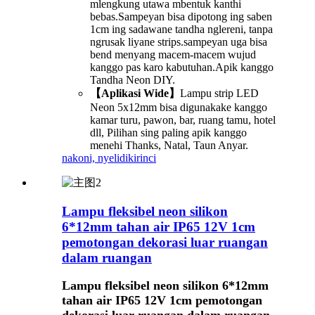
mlengkung utawa mbentuk kanthi
bebas.Sampeyan bisa dipotong ing saben
1cm ing sadawane tandha nglereni, tanpa
ngrusak liyane strips.sampeyan uga bisa
bend menyang macem-macem wujud
kanggo pas karo kabutuhan.Apik kanggo
Tandha Neon DIY.
【Aplikasi Wide】
Lampu strip LED
Neon 5x12mm bisa digunakake kanggo
kamar turu, pawon, bar, ruang tamu, hotel
dll, Pilihan sing paling apik kanggo
menehi Thanks, Natal, Taun Anyar.
nakoni, nyelidiki
rinci
Lampu fleksibel neon silikon
6*12mm tahan air IP65 12V 1cm
pemotongan dekorasi luar ruangan
dalam ruangan
Lampu fleksibel neon silikon 6*12mm
tahan air IP65 12V 1cm pemotongan