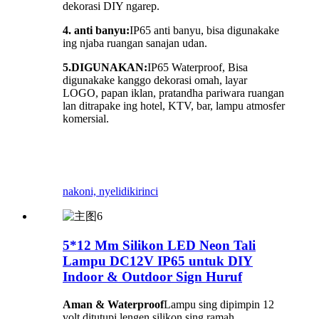
dekorasi DIY ngarep.
4. anti banyu:
IP65 anti banyu, bisa digunakake
ing njaba ruangan sanajan udan.
5.
DIGUNAKAN:
IP65 Waterproof, Bisa
digunakake kanggo dekorasi omah, layar
LOGO, papan iklan, pratandha pariwara ruangan
lan ditrapake ing hotel, KTV, bar, lampu atmosfer
komersial.
nakoni, nyelidiki
rinci
5*12 Mm Silikon LED Neon Tali
Lampu DC12V IP65 untuk DIY
Indoor & Outdoor Sign Huruf
Aman & Waterproof
Lampu sing dipimpin 12
volt ditutupi lengen silikon sing ramah