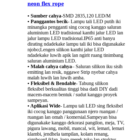
neon flex rope
• Sumber cahya
-
SMD 2835,120 LED/M
• Panggantos becik
- Lampu tali LED putih iki
minangka pengganti sing cocog kanggo saluran
aluminium LED tradisional kanthi jalur LED lan
jalur lampu LED tradisional.IP65 anti banyu
dirating ndadekake lampu tali iki bisa digunakake
njobo;Lengen silikon kanthi jalur LED
ndadekake luwih apik lan ngirit ruang tinimbang
saluran aluminium LED.
• Malah cahya cahya
– Saluran silikon iku sisih
emitting lan resik, nggawe Strip nyebar cahya
malah luwih lan luwih amba.
• Fleksibel & Bendable
- Tabung silikon
fleksibel berkualitas tinggi bisa dadi DIY dadi
macem-macem bentuk / sudut kanggo proyek
sampeyan.
• Aplikasi Wide
- Lampu tali LED sing fleksibel
iki cocog kanggo panggunaan njero ruangan /
ruangan lan omah / komersial.Sampeyan bisa
digunakake kanggo dekorasi pangilon, meja, TV,
pigura lawang, mobil, mancal, wit, lemari, lemari
klambi, jendhela tampilan, kolam renang,
signboard iklan, logo merek toko lan struktur