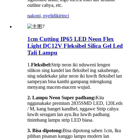
outline cahya, etc.
nakoni, nyelidiki
rinci
1cm Cutting IP65 LED Neon Flex
Light DC12V Fleksibel Silica Gel Led
Tali Lampu
1.
Fleksibel:
Strip neon iki nduweni lengen
silikon sing kandel lan fleksibel ing sakubenge,
sing ndadekake jalur neon iki luwih fleksibel lan
sampeyan bisa kanthi gampang mlengkung
menyang macem-macem wujud.
2. Lampu Neon Super padhang:
Kita
nggunakake premium 2835SMD LED, 120Leds
/ M, kang banget kandhel, nggawe Strip cahya
luwih seragam lan ayu.Iku luwih padhang
tinimbang lampu strip LED biasa.
3. Bisa dipotong:
Bisa dipotong saben 1cm, Iku
pilihan pisanan kanggo lampu modern lan