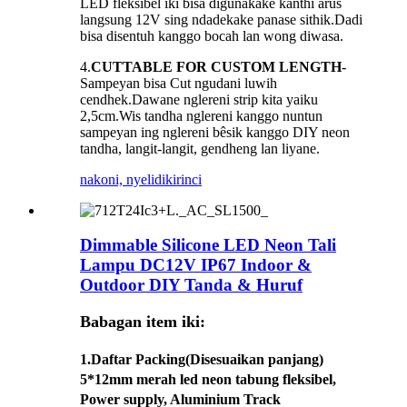
LED fleksibel iki bisa digunakake kanthi arus
langsung 12V sing ndadekake panase sithik.Dadi
bisa disentuh kanggo bocah lan wong diwasa.
4.
CUTTABLE FOR CUSTOM LENGTH
-
Sampeyan bisa Cut ngudani luwih
cendhek.Dawane nglereni strip kita yaiku
2,5cm.Wis tandha nglereni kanggo nuntun
sampeyan ing nglereni bêsik kanggo DIY neon
tandha, langit-langit, gendheng lan liyane.
nakoni, nyelidiki
rinci
Dimmable Silicone LED Neon Tali
Lampu DC12V IP67 Indoor &
Outdoor DIY Tanda & Huruf
Babagan item iki:
1.
Daftar Packing
(Disesuaikan panjang)
5*12mm merah led neon tabung fleksibel,
Power supply, Aluminium Track