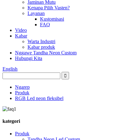
Jaminan Mutu
Kenapa Pilih Vasten?
Layanan
Kustomisasi
FAQ
Video
Kabar
Warta Industri
Kabar produk
Nggawe Tandha Neon Custom
Hubungi Kita
English
Ngarep
Produk
RGB Led neon fleksibel
kategori
Produk
Tandha Neon Led Custom