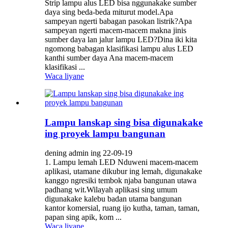
Strip lampu alus LED bisa nggunakake sumber
daya sing beda-beda miturut model.Apa
sampeyan ngerti babagan pasokan listrik?Apa
sampeyan ngerti macem-macem makna jinis
sumber daya lan jalur lampu LED?Dina iki kita
ngomong babagan klasifikasi lampu alus LED
kanthi sumber daya Ana macem-macem
klasifikasi ...
Waca liyane
Lampu lanskap sing bisa digunakake
ing proyek lampu bangunan
dening admin ing 22-09-19
1. Lampu lemah LED Nduweni macem-macem
aplikasi, utamane dikubur ing lemah, digunakake
kanggo ngresiki tembok njaba bangunan utawa
padhang wit.Wilayah aplikasi sing umum
digunakake kalebu badan utama bangunan
kantor komersial, ruang ijo kutha, taman, taman,
papan sing apik, kom ...
Waca liyane