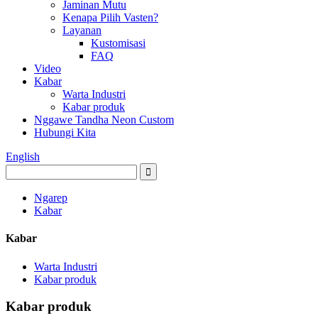
Jaminan Mutu
Kenapa Pilih Vasten?
Layanan
Kustomisasi
FAQ
Video
Kabar
Warta Industri
Kabar produk
Nggawe Tandha Neon Custom
Hubungi Kita
English
Ngarep
Kabar
Kabar
Warta Industri
Kabar produk
Kabar produk