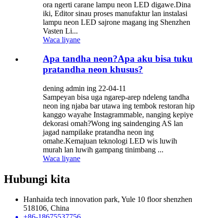
ora ngerti carane lampu neon LED digawe.Dina
iki, Editor sinau proses manufaktur lan instalasi
lampu neon LED sajrone magang ing Shenzhen
Vasten Li...
Waca liyane
Apa tandha neon?Apa aku bisa tuku
pratandha neon khusus?
dening admin ing 22-04-11
Sampeyan bisa uga ngarep-arep ndeleng tandha
neon ing njaba bar utawa ing tembok restoran hip
kanggo wayahe Instagrammable, nanging kepiye
dekorasi omah?Wong ing saindenging AS lan
jagad nampilake pratandha neon ing
omahe.Kemajuan teknologi LED wis luwih
murah lan luwih gampang tinimbang ...
Waca liyane
Hubungi kita
Hanhaida tech innovation park, Yule 10 floor shenzhen
518106, China
+86-18675537756